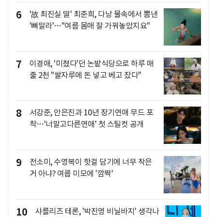
6
'故 최진실 딸' 최준희, 다낭 물속에서 뽐낸
'뼈말라'…"여름 몸매 잘 가꿔놓았지요"
7
이경애, '미쳤다'던 논밭식당으로 하루 매
출 2천 "쌀자루에 돈 넣고 베고 잤다"
8
서강준, 안은진과 10년 장기연애 무드 포
착…'너말고다른연애' 첫 스틸컷 공개
9
전소미, 수영복이 핫걸 담기에 너무 작은
거 아냐? 여름 미모에 '깜짝'
10
샤를리즈 테론, '박진영 비닐바지' 생각나