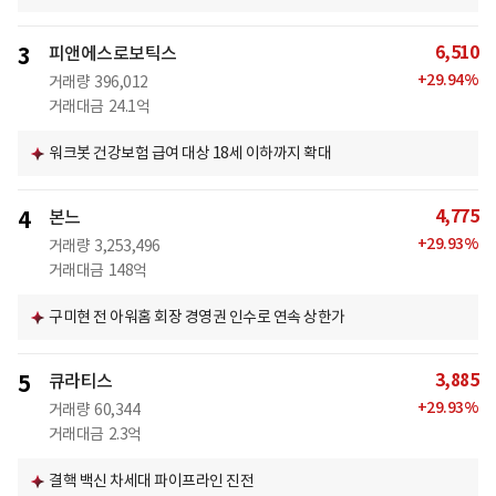
6,510
3
피앤에스로보틱스
+
29.94
%
거래량
396,012
거래대금
24.1억
워크봇 건강보험 급여 대상 18세 이하까지 확대
4,775
4
본느
+
29.93
%
거래량
3,253,496
거래대금
148억
구미현 전 아워홈 회장 경영권 인수로 연속 상한가
3,885
5
큐라티스
+
29.93
%
거래량
60,344
거래대금
2.3억
결핵 백신 차세대 파이프라인 진전