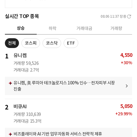
실시간 TOP 종목
08.06 11:37
장중
상승
하락
거래대금
거래량
전체
코스피
코스닥
ETF
4,550
1
유니켐
+
30
%
거래량
59,526
거래대금
2.7억
유니켐, 美 루미아 테크놀로지스 100% 인수…전자피부 시장
진출
5,050
2
비큐AI
+
29.99
%
거래량
310,639
거래대금
15.3억
비즈플레이와 AI 기반 업무자동화 서비스 전략적 제휴