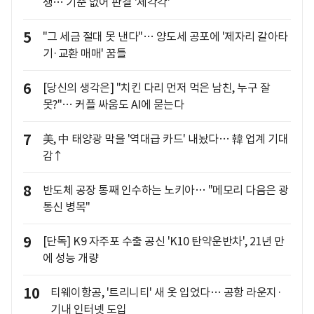
쟁… 기준 없어 판결 '제각각'
5
"그 세금 절대 못 낸다"… 양도세 공포에 '제자리 갈아타
기·교환 매매' 꿈틀
6
[당신의 생각은] "치킨 다리 먼저 먹은 남친, 누구 잘
못?"… 커플 싸움도 AI에 묻는다
7
美, 中 태양광 막을 '역대급 카드' 내놨다… 韓 업계 기대
감↑
8
반도체 공장 통째 인수하는 노키아… "메모리 다음은 광
통신 병목"
9
[단독] K9 자주포 수출 공신 'K10 탄약운반차', 21년 만
에 성능 개량
10
티웨이항공, '트리니티' 새 옷 입었다… 공항 라운지·
기내 인터넷 도입