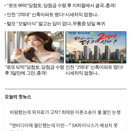
오늘의 핫뉴스
바람폈는데 위자료가 고작? 최태원 이혼소송이 불 붙인 논쟁
"엔비디아에 올인했는데 이런…" SK하이닉스가 예상치 못