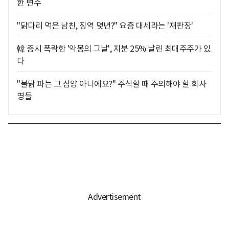
한 변수
"닭다리 먹은 남친, 징역 몇년?" 요즘 대세라는 '재판장'
韓 증시 폭락한 '악몽의 그날', 지분 25% 날린 최대주주가 있
다
"불닭 파는 그 삼양 아니에요?" 주식할 때 주의해야 할 회사
명들