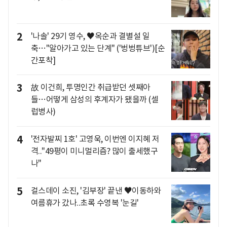
2
'나솔' 29기 영수, ♥옥순과 결별설 일
축…"알아가고 있는 단계" ('벙벙튜브')[순
간포착]
3
故 이건희, 투명인간 취급받던 셋째아
들…어떻게 삼성의 후계자가 됐을까 (셀
럽병사)
4
'전자발찌 1호' 고영욱, 이번엔 이지혜 저
격.."49평이 미니멀리즘? 많이 출세했구
나"
5
걸스데이 소진, '김부장' 끝낸 ♥이동하와
여름휴가 갔나..초록 수영복 '눈길'