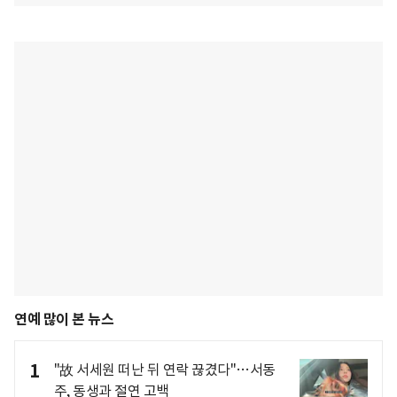
연예 많이 본 뉴스
1
"故 서세원 떠난 뒤 연락 끊겼다"…서동
주, 동생과 절연 고백