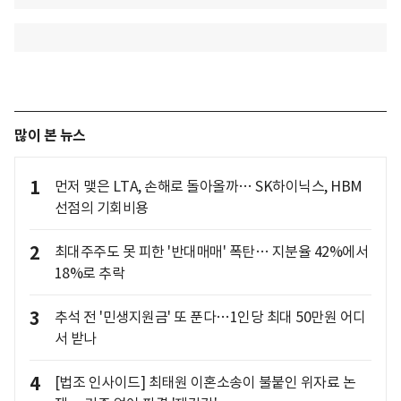
많이 본 뉴스
1
먼저 맺은 LTA, 손해로 돌아올까… SK하이닉스, HBM
선점의 기회비용
2
최대주주도 못 피한 '반대매매' 폭탄… 지분율 42%에서
18%로 추락
3
추석 전 '민생지원금' 또 푼다…1인당 최대 50만원 어디
서 받나
4
[법조 인사이드] 최태원 이혼소송이 불붙인 위자료 논