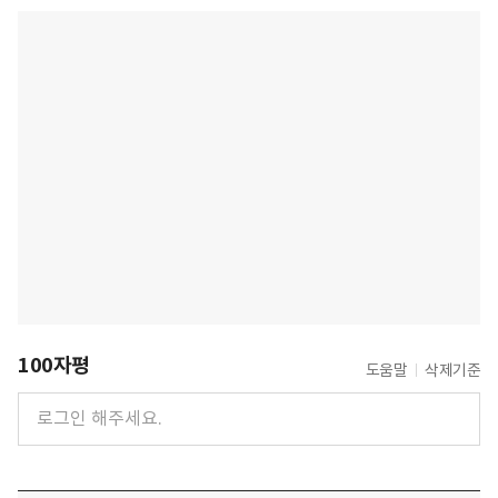
100자평
도움말
삭제기준