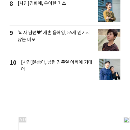
8
[사진]김희애, 우아한 미소
9
'의사 남편♥' 재혼 윤해영, 55세 믿기지
않는 미모
10
[사진]윤승아, 남편 김무열 어깨에 기대
어