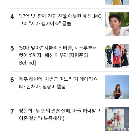
4
'17억 빚' 함께 견딘 친母 애틋한 효심..MC
그리 "제가 챙겨야죠" 뭉클
5
'50대 맞아?' 샤를리즈 테론, 시스루부터
컷아웃까지...패션 아우라[지형준의
Behind]
6
제주 해변의 '차범근 며느리'가 왜이리 예
뻐? 한채아, 청량미 뿜뿜
7
방은희 "두 번의 결혼 실패..아들 허락받고
이혼 결심" ('특종세상')