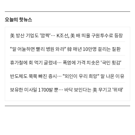
오늘의 핫뉴스
美 방산 기업도 '깜짝'… K조선, 美 배 띄울 구원투수로 등장
"말 어눌하면 빨리 병원 와라" 韓 매년 10만명 걸리는 질환
휴가철에 회 먹기 글렀네… 폭염에 가격 치솟은 '국민 횟감'
반도체도 쭉쭉 빠진 증시… "외인이 우리 희망" 말 나온 이유
보유한 미사일 1700발 뿐… 바닥 보인다는 美 무기고 '위태'