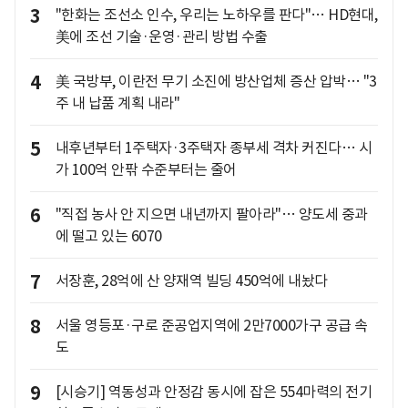
3
"한화는 조선소 인수, 우리는 노하우를 판다"… HD현대,
美에 조선 기술·운영·관리 방법 수출
4
美 국방부, 이란전 무기 소진에 방산업체 증산 압박… "3
주 내 납품 계획 내라"
5
내후년부터 1주택자·3주택자 종부세 격차 커진다… 시
가 100억 안팎 수준부터는 줄어
6
"직접 농사 안 지으면 내년까지 팔아라"… 양도세 중과
에 떨고 있는 6070
7
서장훈, 28억에 산 양재역 빌딩 450억에 내놨다
8
서울 영등포·구로 준공업지역에 2만7000가구 공급 속
도
9
[시승기] 역동성과 안정감 동시에 잡은 554마력의 전기