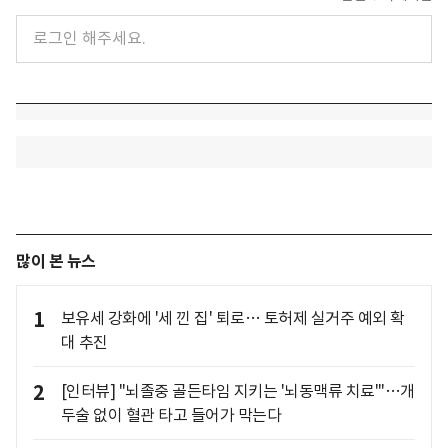
많이 본 뉴스
1
보유세 강화에 '세 낀 집' 퇴로… 토허제 실거주 예외 확
대 추진
2
[인터뷰] "뇌졸중 골든타임 지키는 '뇌동맥류 치료'"…개
두술 없이 혈관 타고 들어가 막는다