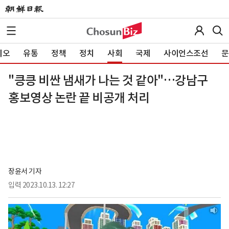
이오
유통
정책
정치
사회
국제
사이언스조선
문
"킁킁 비싼 냄새가 나는 것 같아"…강남구
홍보영상 논란 끝 비공개 처리
장윤서 기자
입력
2023.10.13. 12:27