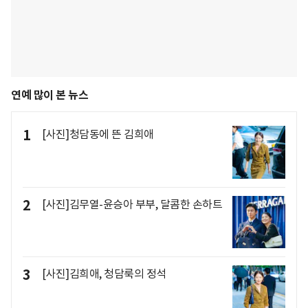
연예 많이 본 뉴스
1
[사진]청담동에 뜬 김희애
2
[사진]김무열-윤승아 부부, 달콤한 손하트
3
[사진]김희애, 청담룩의 정석