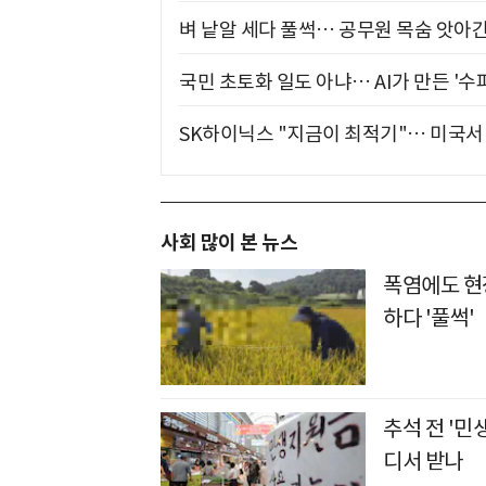
벼 낱알 세다 풀썩… 공무원 목숨 앗아간
국민 초토화 일도 아냐… AI가 만든 '수
SK하이닉스 "지금이 최적기"… 미국서 
사회 많이 본 뉴스
폭염에도 현장
하다 '풀썩'
추석 전 '민
디서 받나