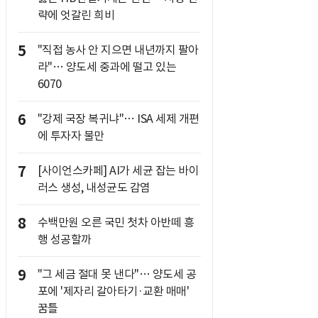
략에 엇갈린 희비
5
"직접 농사 안 지으면 내년까지 팔아
라"… 양도세 중과에 떨고 있는
6070
6
"강제 국장 복귀냐"… ISA 세제 개편
에 투자자 불만
7
[사이언스카페] AI가 세균 잡는 바이
러스 생성, 내성균도 감염
8
수백만원 오른 국민 첫차 아반떼 흥
행 성공할까
9
"그 세금 절대 못 낸다"… 양도세 공
포에 '제자리 갈아타기·교환 매매'
꿈틀