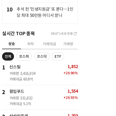
10
추석 전 '민생지원금' 또 푼다…1인
당 최대 50만원 어디서 받나
실시간 TOP 종목
08.07 14:10
장중
상승
하락
거래대금
거래량
전체
코스피
코스닥
ETF
1,852
1
신스틸
+
29.96
%
거래량
3,416,934
거래대금
60.8억
1,554
2
윙입푸드
+
29.93
%
거래량
331,832
거래대금
5.1억
1,203