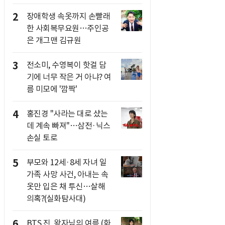
2
장애학생 속옷까지 손빨래
한 사회복무요원…주인공
은 개그맨 김규원
3
전소미, 수영복이 핫걸 담
기에 너무 작은 거 아냐? 여
름 미모에 '깜짝'
4
홍진경 "사라는 대로 샀는
데 계속 빠져"…삼전·닉스
손실 토로
5
부모와 12세·8세 자녀 일
가족 사망 사건, 아내는 속
옷만 입은 채 투신…살해
의혹?(실화탐사대)
6
BTS 진, 왕자님의 여름 (화