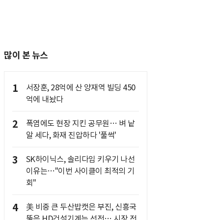
많이 본 뉴스
1
서장훈, 28억에 산 양재역 빌딩 450
억에 내놨다
2
폭염에도 현장 지킨 공무원… 벼 낱
알 세다, 화재 진압하다 '풀썩'
3
SK하이닉스, 솔리다임 키우기 나선
이유는…"이번 사이클이 최적의 기
회"
4
美 비중 큰 두산밥캣은 부진, 신흥국
뚫은 HD건설기계는 선전… 시장 전