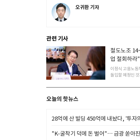
오귀환 기자
관련 기사
철도노조 14
업 철회하라"
이정식 고용노동부
돌입할 예정인 것과
오늘의 핫뉴스
28억에 산 빌딩 450억에 내놨다, '투자
"K-굴착기 덕에 돈 벌어"… 금광 쏟아