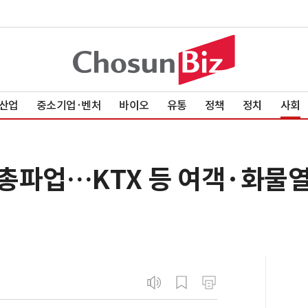
산업
중소기업·벤처
바이오
유통
정책
정치
사회
총파업…KTX 등 여객·화물열