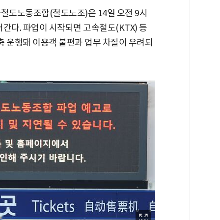
철도노동조합(철도노조)은 14일 오전 9시
어간다. 파업이 시작되면 고속철도(KTX) 등
축 운행돼 이용객 불편과 업무 차질이 우려되