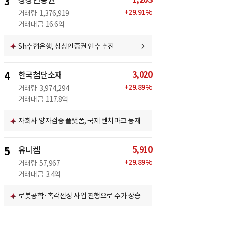
3
상상인증권
+
29.91
%
거래량
1,376,919
거래대금
16.6억
Sh수협은행, 상상인증권 인수 추진
3,020
4
한국첨단소재
+
29.89
%
거래량
3,974,294
거래대금
117.8억
자회사 양자검증 플랫폼, 국제 벤치마크 등재
5,910
5
유니켐
+
29.89
%
거래량
57,967
거래대금
3.4억
로봇공학·촉각센싱 사업 진행으로 주가 상승