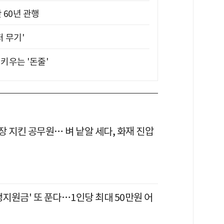
 60년 관행
퍼 무기'
키우는 '돈줄'
 지킨 공무원… 벼 낱알 세다, 화재 진압
생지원금' 또 푼다…1인당 최대 50만원 어