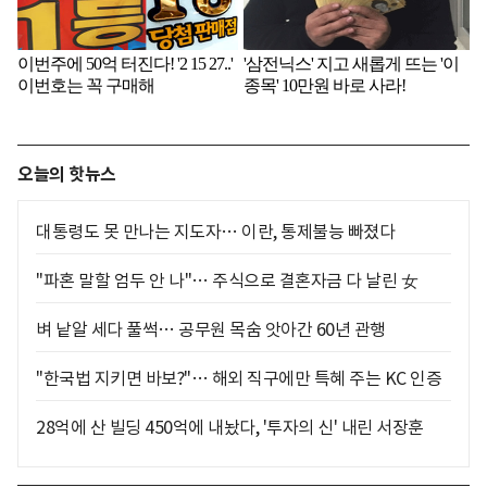
오늘의 핫뉴스
대통령도 못 만나는 지도자… 이란, 통제불능 빠졌다
"파혼 말할 엄두 안 나"… 주식으로 결혼자금 다 날린 女
벼 낱알 세다 풀썩… 공무원 목숨 앗아간 60년 관행
"한국법 지키면 바보?"… 해외 직구에만 특혜 주는 KC 인증
28억에 산 빌딩 450억에 내놨다, '투자의 신' 내린 서장훈