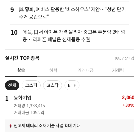
9
與 황희, 폐버스 활용한 '버스하우스' 제안…"청년 단기
주거 공간으로"
10
애플, 日서 아이폰 가격 올리자 중고폰 주문량 2배 껑
충… 리퍼폰 패널은 신제품용 추월
실시간 TOP 종목
08.07
장마감
상승
하락
거래대금
거래량
전체
코스피
코스닥
ETF
8,060
1
동화기업
+
30
%
거래량
1,338,415
거래대금
105.2억
전고체 배터리 소재 기술 사업 확대 기대