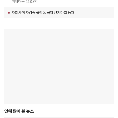
거래대금
118.3억
자회사 양자검증 플랫폼 국제 벤치마크 등재
연예 많이 본 뉴스