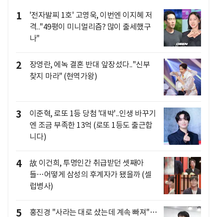
1
'전자발찌 1호' 고영욱, 이번엔 이지혜 저
격.."49평이 미니멀리즘? 많이 출세했구
나"
2
장영란, 에녹 결혼 반대 앞장섰다.."신부
찾지 마라" (현역가왕)
3
이준혁, 로또 1등 당첨 '대박'..인생 바꾸기
엔 조금 부족한 13억 (로또 1등도 출근합
니다)
4
故 이건희, 투명인간 취급받던 셋째아
들…어떻게 삼성의 후계자가 됐을까 (셀
럽병사)
5
홍진경 "사라는 대로 샀는데 계속 빠져"…