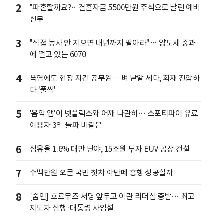
2
"파혼할까요?…결혼자금 5500만원 주식으로 날린 예비
신부
3
"직접 농사 안 지으면 내년까지 팔아라"… 양도세 중과
에 떨고 있는 6070
4
폭염에도 현장 지킨 공무원… 벼 낱알 세다, 화재 진압하
다 '풀썩'
5
'음악 앱'이 넷플릭스와 어깨 나란히… 스포티파이 유료
이용자 3억 돌파 비결은
6
점유율 1.6% 대만 난야, 15조원 투자 EUV 공장 건설
7
수백만원 오른 국민 첫차 아반떼 흥행 성공할까
8
[줌인] 호르무즈 서명 앞두고 이란 리더십 증발… 최고
지도자 잠행·대통령 사임설