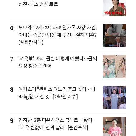
삼전·닉스 손실 토로
6
부모와 12세·8세 자녀 일가족 사망 사건,
아내는 속옷만 입은 채 투신…살해 의혹?
(실화탐사대)
7
'려욱♥' 아리, 골반 이렇게 예뻤나…물의
요정 청순 슬렌더
8
여에스더 "원피스 며느리 주고 싶다…나
45kg일 때 산 것" [Oh!쎈 이슈]
9
김정난, 3층 타운하우스 급매로 내놨다
"매우 싼값에..연락 달라" [순간포착]