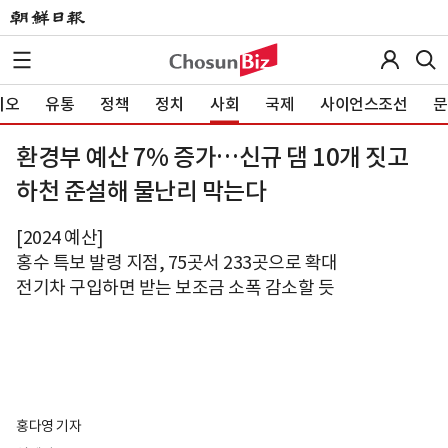
이오
유통
정책
정치
사회
국제
사이언스조선
문
환경부 예산 7% 증가…신규 댐 10개 짓고
하천 준설해 물난리 막는다
[2024 예산]
홍수 특보 발령 지점, 75곳서 233곳으로 확대
전기차 구입하면 받는 보조금 소폭 감소할 듯
홍다영 기자