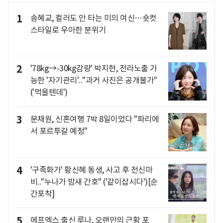
1
송혜교, 컬러도 안 타는 미의 여신…숏컷
스타일로 우아한 분위기
2
'78kg→-30kg감량' 박지현, 전라노출 가
능한 '자기관리'.."과거 사진은 공개불가"
('먹을텐데')
3
문채원, 신혼여행 7박 8일이었다 "파리에
서 포르투갈 예정"
4
'구족화가' 황신혜 동생, 사고 후 전신마
비.."누나가 밤새 간호" ('같이삽시다')[순
간포착]
5
에프엑스 출신 루나, 오랜만의 근황 포