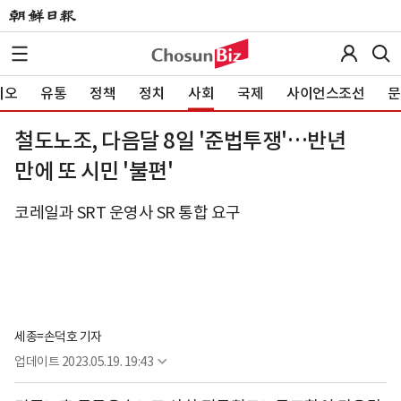
이오
유통
정책
정치
사회
국제
사이언스조선
문
철도노조, 다음달 8일 '준법투쟁'…반년
만에 또 시민 '불편'
코레일과 SRT 운영사 SR 통합 요구
세종=손덕호 기자
업데이트
2023.05.19. 19:43