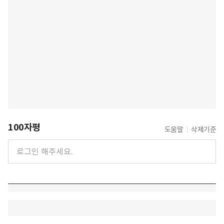
100자평
도움말
삭제기준