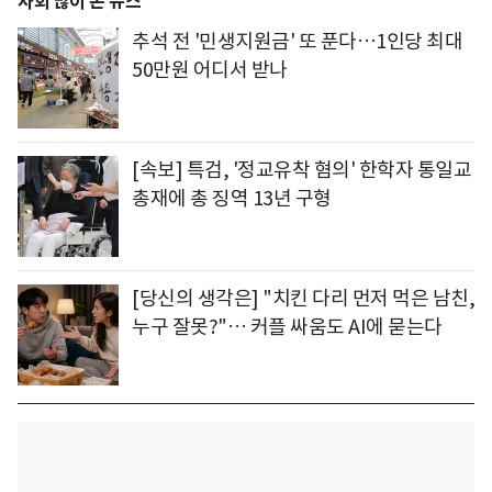
사회 많이 본 뉴스
추석 전 '민생지원금' 또 푼다…1인당 최대
50만원 어디서 받나
[속보] 특검, '정교유착 혐의' 한학자 통일교
총재에 총 징역 13년 구형
[당신의 생각은] "치킨 다리 먼저 먹은 남친,
누구 잘못?"… 커플 싸움도 AI에 묻는다