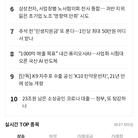
6
삼성전자, 사업장별 노사협의회 전사 통합… 과반 지위
잃은 초기업 노조 '영향력 만회' 시도
7
추석 전 '민생지원금' 또 푼다…1인당 최대 50만원 어디
서 받나
8
"1000억 매출 목표" 내건 퓨리오사AI…사업화 시험대
오른 국산 AI 반도체
9
[단독] K9 자주포 수출 공신 'K10 탄약운반차', 21년 만
에 성능 개량
10
23조원 남은 소상공인 코로나 대출… 정부, 또 탕감하
나
실시간 TOP 종목
08.07
장마감
상승
하락
거래대금
거래량