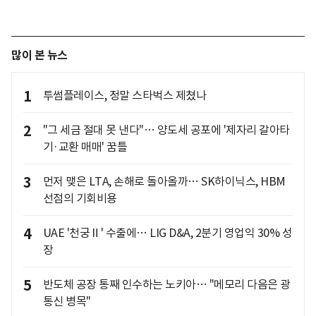
많이 본 뉴스
1
투썸플레이스, 정말 스타벅스 제쳤나
2
"그 세금 절대 못 낸다"… 양도세 공포에 '제자리 갈아타
기·교환 매매' 꿈틀
3
먼저 맺은 LTA, 손해로 돌아올까… SK하이닉스, HBM
선점의 기회비용
4
UAE '천궁Ⅱ' 수출에… LIG D&A, 2분기 영업익 30% 성
장
5
반도체 공장 통째 인수하는 노키아… "메모리 다음은 광
통신 병목"