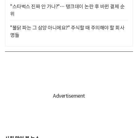
"스타벅스 진짜 안 가나?"… 탱크데이 논란 후 바뀐 결제 순
위
"불닭 파는 그 삼양 아니에요?" 주식할 때 주의해야 할 회사
명들