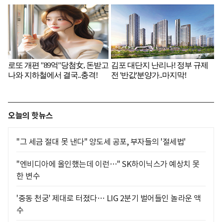
오늘의 핫뉴스
"그 세금 절대 못 낸다" 양도세 공포, 부자들의 '절세법'
"엔비디아에 올인했는데 이런…" SK하이닉스가 예상치 못
한 변수
'중동 천궁' 제대로 터졌다… LIG 2분기 벌어들인 놀라운 액
수