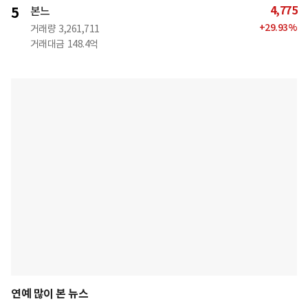
4,775
5
본느
+
29.93
%
거래량
3,261,711
거래대금
148.4억
연예 많이 본 뉴스