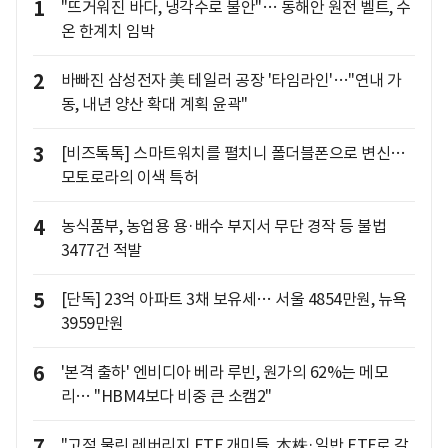
1
"뜨거워진 바다, 냉각수로 불안"… 동해안 원전 벨트, 수
온 한계치 임박
2
바빠진 삼성전자 美 테일러 공장 '타임라인'…"연내 가
동, 내년 양산 확대 계획 윤곽"
3
[비즈톡톡] 스마트워치를 펼치니 폴더블폰으로 변신…
모토로라의 이색 특허
4
농식품부, 농업용 용·배수 부지서 무단 경작 등 불법
3477건 적발
5
[단독] 23억 아파트 3채 보유세… 서울 4854만원, 뉴욕
3959만원
6
'본격 출하' 엔비디아 베라 루빈, 원가의 62%는 메모
리… "HBM4보다 비중 큰 소캠2"
7
"고점 물린 레버리지 ETF 개미들, 本株·일반 ETF로 갈