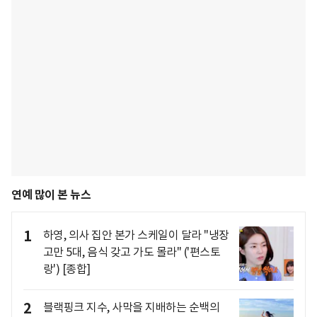
연예 많이 본 뉴스
1
하영, 의사 집안 본가 스케일이 달라 "냉장
고만 5대, 음식 갖고 가도 몰라" ('편스토
랑') [종합]
2
블랙핑크 지수, 사막을 지배하는 순백의