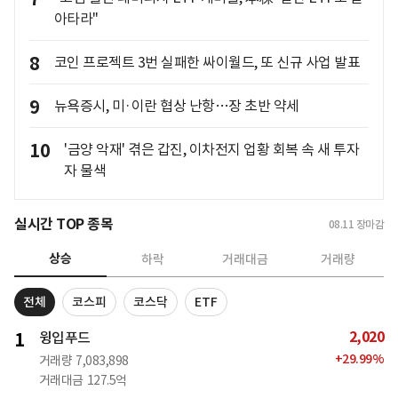
아타라"
8
코인 프로젝트 3번 실패한 싸이월드, 또 신규 사업 발표
9
뉴욕증시, 미·이란 협상 난항…장 초반 약세
10
'금양 악재' 겪은 갑진, 이차전지 업황 회복 속 새 투자
자 물색
실시간 TOP 종목
08.11
장마감
상승
하락
거래대금
거래량
전체
코스피
코스닥
ETF
2,020
1
윙입푸드
+
29.99
%
거래량
7,083,898
거래대금
127.5억