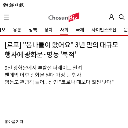
이오
유통
정책
정치
사회
국제
사이언스조선
문
[르포] "봄나들이 왔어요" 3년 만의 대규모
행사에 광화문·명동 '북적'
9일 광화문에서 부활절 퍼레이드 열려
팬데믹 이후 광화문 일대 가장 큰 행사
명동도 관광객 늘어... 상인 "코로나 때보다 훨씬 낫다"
홍아름 기자