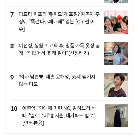
7
피프티 피프티 '큐피드'가 표절? 원곡자 주
장에 "똑같다vs애매해" 양분 [Oh!쎈 이
슈]
8
이선정, 생활고 고백 후..명품 가득 옷장 공
개 "돈 없어서 몇 개 팔아"(선정하기)
9
'의사 남편♥' 재혼 윤해영, 55세 믿기지
않는 미모
10
이준영 "연애에 미련 NO, 일하느라 바
빠..'멜로무비' 홍시준, 내가봐도 별로"
[인터뷰②]