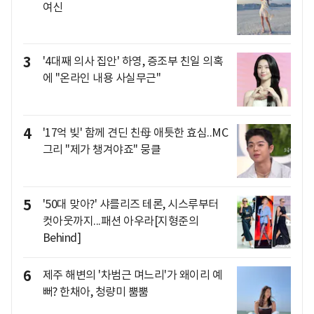
여신
3
'4대째 의사 집안' 하영, 증조부 친일 의혹
에 "온라인 내용 사실무근"
4
'17억 빚' 함께 견딘 친母 애틋한 효심..MC
그리 "제가 챙겨야죠" 뭉클
5
'50대 맞아?' 샤를리즈 테론, 시스루부터
컷아웃까지...패션 아우라[지형준의
Behind]
6
제주 해변의 '차범근 며느리'가 왜이리 예
뻐? 한채아, 청량미 뿜뿜