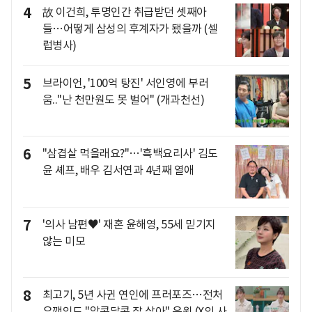
4
故 이건희, 투명인간 취급받던 셋째아
들…어떻게 삼성의 후계자가 됐을까 (셀
럽병사)
5
브라이언, '100억 탕진' 서인영에 부러
움.."난 천만원도 못 벌어" (개과천선)
6
"삼겹살 먹을래요?"…'흑백요리사' 김도
윤 셰프, 배우 김서연과 4년째 열애
7
'의사 남편♥' 재혼 윤해영, 55세 믿기지
않는 미모
8
최고기, 5년 사귄 연인에 프러포즈…전처
유깻잎도 "알콩달콩 잘 살아" 응원 (X의 사