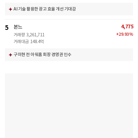
AI 기술 활용한 광고 효율 개선 기대감
4,775
5
본느
+
29.93
%
거래량
3,261,711
거래대금
148.4억
구미현 전 아워홈 회장 경영권 인수