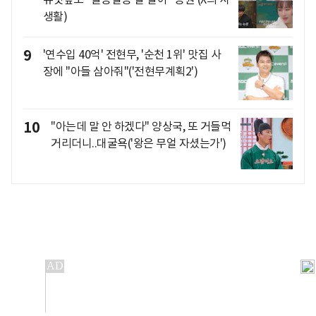
생활)
9
'연수입 40억' 전현무, '순천 1위' 맛집 사
장에 "아들 삼아줘"('전현무계획2')
10
"아는데 말 안 하겠다" 양상국, 또 거들먹
거리더니..대굴욕('왕은 무얼 자셨는가')
개인정보처리방침
앱설치(Android)