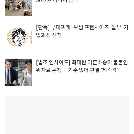
50만원 어디서 받나
[단독] 부대찌개·보쌈 프랜차이즈 '놀부' 기
업회생 신청
[법조 인사이드] 최태원 이혼소송이 불붙인
위자료 논쟁… 기준 없어 판결 '제각각'