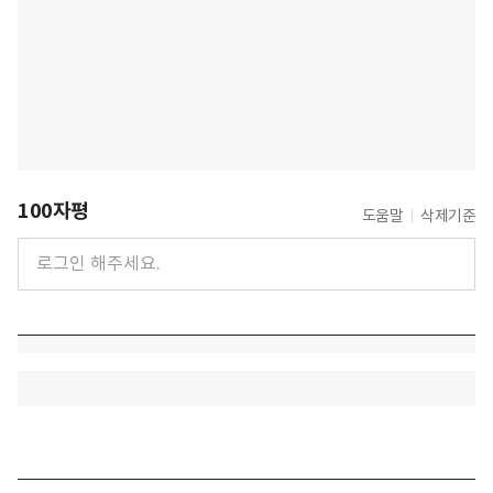
100자평
도움말
삭제기준