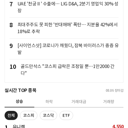
7
UAE '천궁Ⅱ' 수출에… LIG D&A, 2분기 영업익 30% 성
장
8
최대주주도 못 피한 '반대매매' 폭탄… 지분율 42%에서
18%로 추락
9
[사이언스샷] 코로나가 깨웠다, 잠복 바이러스가 중증 유
발
10
골드만삭스 "코스피 급락은 조정일 뿐…1만2000 간
다"
실시간 TOP 종목
08.06
장마감
상승
하락
거래대금
거래량
전체
코스피
코스닥
ETF
4,550
1
유니켐