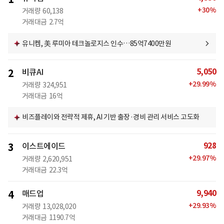
+
30
%
거래량
60,138
거래대금
2.7억
유니켐, 美 루미아 테크놀로지스 인수…85억7400만원
5,050
2
비큐AI
+
29.99
%
거래량
324,951
거래대금
16억
비즈플레이와 전략적 제휴, AI 기반 출장·경비 관리 서비스 고도화
928
3
이스트에이드
+
29.97
%
거래량
2,620,951
거래대금
22.3억
9,940
4
매드업
+
29.93
%
거래량
13,028,020
거래대금
1190.7억