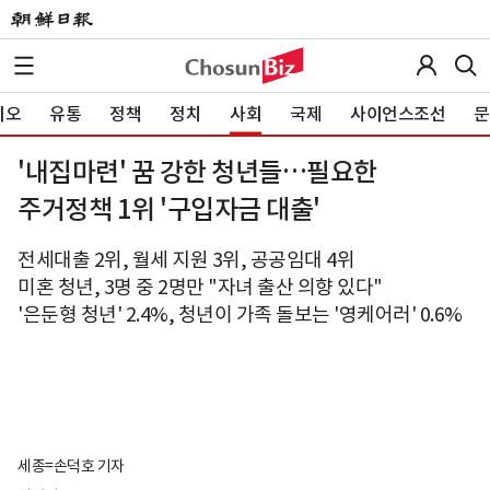
이오
유통
정책
정치
사회
국제
사이언스조선
문
'내집마련' 꿈 강한 청년들…필요한
주거정책 1위 '구입자금 대출'
전세대출 2위, 월세 지원 3위, 공공임대 4위
미혼 청년, 3명 중 2명만 "자녀 출산 의향 있다"
'은둔형 청년' 2.4%, 청년이 가족 돌보는 '영케어러' 0.6%
세종=손덕호 기자