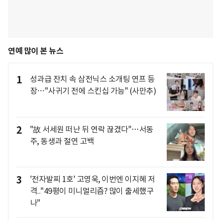
연예 많이 본 뉴스
1
성과급 잔치 속 삼전닉스 소개팅 연프 등
장…"사귀기 전에 스킨십 가능" (사만추)
2
"故 서세원 떠난 뒤 연락 끊겼다"…서동
주, 동생과 절연 고백
3
'전자발찌 1호' 고영욱, 이번엔 이지혜 저
격.."49평이 미니멀리즘? 많이 출세했구
나"