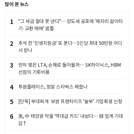
많이 본 뉴스
1
"그 세금 절대 못 낸다"… 양도세 공포에 '제자리 갈아타
기·교환 매매' 꿈틀
2
추석 전 '민생지원금' 또 푼다…1인당 최대 50만원 어디
서 받나
3
먼저 맺은 LTA, 손해로 돌아올까… SK하이닉스, HBM
선점의 기회비용
4
투썸플레이스, 정말 스타벅스 제쳤나
5
[단독] 부대찌개·보쌈 프랜차이즈 '놀부' 기업회생 신청
6
美, 中 태양광 막을 '역대급 카드' 내놨다… 韓 업계 기대
감↑