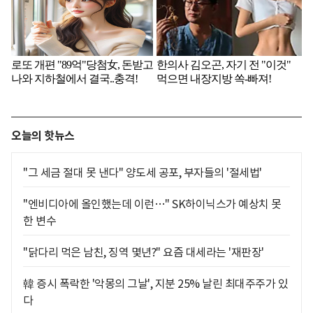
오늘의 핫뉴스
"그 세금 절대 못 낸다" 양도세 공포, 부자들의 '절세법'
"엔비디아에 올인했는데 이런…" SK하이닉스가 예상치 못
한 변수
"닭다리 먹은 남친, 징역 몇년?" 요즘 대세라는 '재판장'
韓 증시 폭락한 '악몽의 그날', 지분 25% 날린 최대주주가 있
다