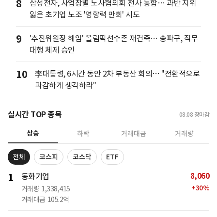
8
삼성전자, 사업장별 노사협의회 전사 통합… 과반 지위
잃은 초기업 노조 '영향력 만회' 시도
9
'추진위원장 해임' 올림픽선수촌 재건축… 송파구, 직무
대행 체제 승인
10
李대통령, 6시간 동안 2차 부동산 회의… "전환적으로
과감하게 생각하라"
실시간 TOP 종목
08.08
장마감
상승
하락
거래대금
거래량
전체
코스피
코스닥
ETF
8,060
1
동화기업
+
30
%
거래량
1,338,415
거래대금
105.2억