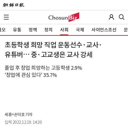
이오
유통
정책
정치
사회
국제
사이언스조선
문
초등학생 희망 직업 운동선수·교사·
유튜버… 중·고교생은 교사 강세
졸업 후 창업 희망하는 고등학생 2.9%
'창업에 관심 있다' 35.7%
세종=손덕호 기자
입력
2022.12.19. 14:20