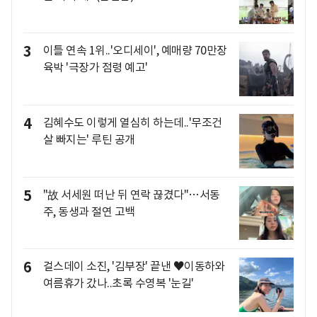
3
이틀 연속 1위..'오디세이', 예매량 70만장
육박 '극장가 점령 예고'
4
김혜수도 이렇게 열심히 하는데..'무조건
살 빠지는' 루틴 공개
5
"故 서세원 떠난 뒤 연락 끊겼다"…서동
주, 동생과 절연 고백
6
걸스데이 소진, '김부장' 끝낸 ♥이동하와
여름휴가 갔나..초록 수영복 '눈길'