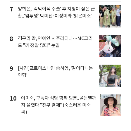
7
양희은, '각막이식 수술' 후 지팡이 짚은 근
황..'암투병' 박미선·이성미와 '밝은미소'
8
김구라 딸, 연예인 사주라더니…MC그리
도 "끼 정말 많다" 눈길
9
[사진]프로미스나인 송하영, '걸어다니는
인형'
10
이미숙, 구독자 식당 깜짝 방문..골든벨까
지 울렸다 "전부 결제" (숙스러운 미숙
씨)