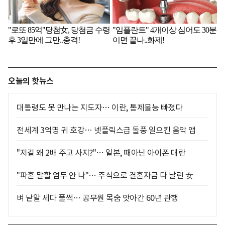
오늘의 핫뉴스
대통령도 못 만나는 지도자… 이란, 통제불능 빠졌다
전세계 3억명 귀 호강… 넷플릭스급 돌풍 일으킨 음악 앱
"저걸 왜 2배 주고 사지?"… 일본, 때아닌 아이폰 대란
"파혼 말할 엄두 안 나"… 주식으로 결혼자금 다 날린 女
벼 낱알 세다 풀썩… 공무원 목숨 앗아간 60년 관행