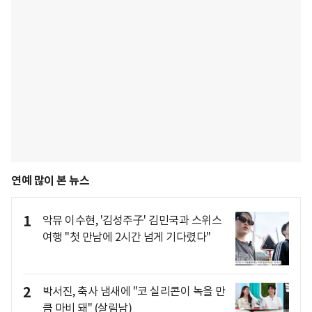
연예 많이 본 뉴스
1
악뮤 이수현, '김성주子' 김민국과 스위스
여행 "첫 만남에 2시간 넘게 기다렸다"
2
박서진, 축사 냄새에 "코 실리콘이 녹을 만
큼 마비 돼" (살림남)