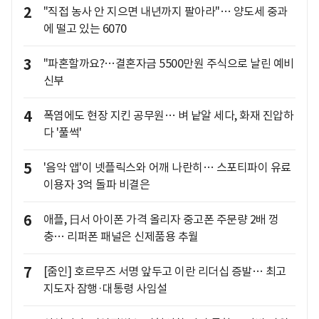
2
"직접 농사 안 지으면 내년까지 팔아라"… 양도세 중과
에 떨고 있는 6070
3
"파혼할까요?…결혼자금 5500만원 주식으로 날린 예비
신부
4
폭염에도 현장 지킨 공무원… 벼 낱알 세다, 화재 진압하
다 '풀썩'
5
'음악 앱'이 넷플릭스와 어깨 나란히… 스포티파이 유료
이용자 3억 돌파 비결은
6
애플, 日서 아이폰 가격 올리자 중고폰 주문량 2배 껑
충… 리퍼폰 패널은 신제품용 추월
7
[줌인] 호르무즈 서명 앞두고 이란 리더십 증발… 최고
지도자 잠행·대통령 사임설