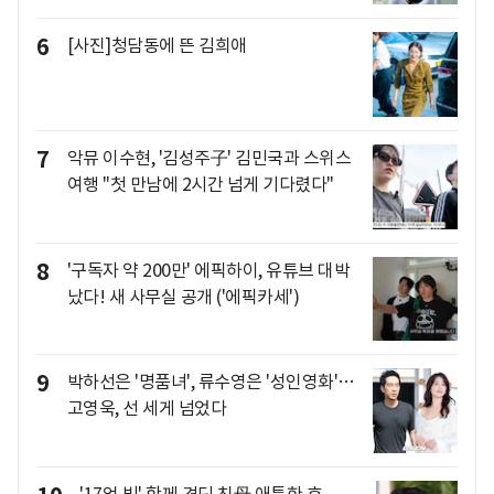
6
[사진]청담동에 뜬 김희애
7
악뮤 이수현, '김성주子' 김민국과 스위스
여행 "첫 만남에 2시간 넘게 기다렸다"
8
'구독자 약 200만' 에픽하이, 유튜브 대박
났다! 새 사무실 공개 ('에픽카세')
9
박하선은 '명품녀', 류수영은 '성인영화'…
고영욱, 선 세게 넘었다
'17억 빚' 함께 견딘 친母 애틋한 효