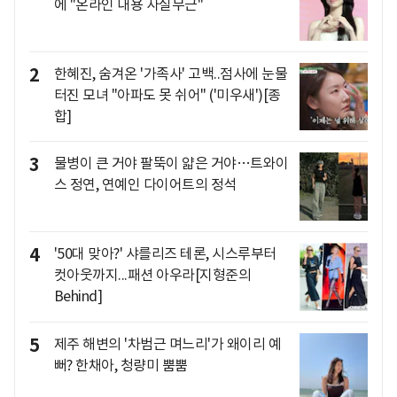
에 "온라인 내용 사실무근"
2
한혜진, 숨겨온 '가족사' 고백..점사에 눈물
터진 모녀 "아파도 못 쉬어" ('미우새')[종
합]
3
물병이 큰 거야 팔뚝이 얇은 거야…트와이
스 정연, 연예인 다이어트의 정석
4
'50대 맞아?' 샤를리즈 테론, 시스루부터
컷아웃까지...패션 아우라[지형준의
Behind]
5
제주 해변의 '차범근 며느리'가 왜이리 예
뻐? 한채아, 청량미 뿜뿜