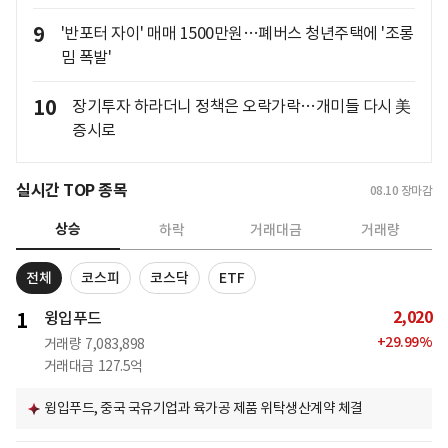
9
'반포터 자이' 매매 1500만원…폐버스 청년주택에 '조롱
밈 폭발'
10
장기투자 하라더니 정책은 오락가락…개미들 다시 美
증시로
실시간 TOP 종목
08.10
장마감
상승
하락
거래대금
거래량
전체
코스피
코스닥
ETF
2,020
1
윙입푸드
+
29.99
%
거래량
7,083,898
거래대금
127.5억
윙입푸드, 중국 국유기업과 육가공 제품 위탁생산계약 체결