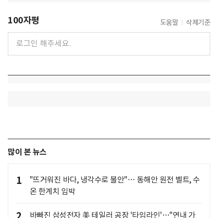
100자평
도움말
삭제기준
많이 본 뉴스
1
"뜨거워진 바다, 냉각수로 불안"… 동해안 원전 벨트, 수
온 한계치 임박
2
바빠진 삼성전자 美 테일러 공장 '타임라인'…"연내 가