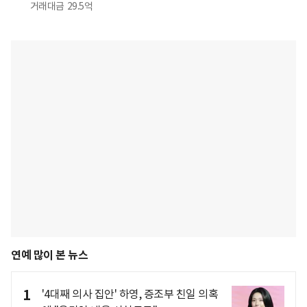
거래대금
29.5억
연예 많이 본 뉴스
1
'4대째 의사 집안' 하영, 증조부 친일 의혹