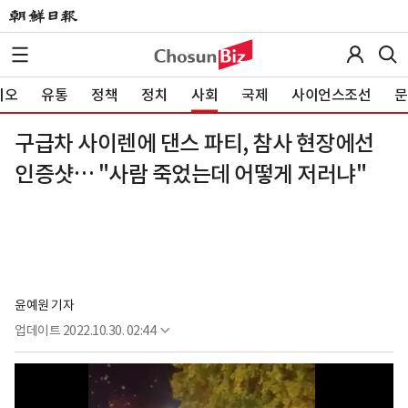
이오
유통
정책
정치
사회
국제
사이언스조선
문
구급차 사이렌에 댄스 파티, 참사 현장에선
인증샷… "사람 죽었는데 어떻게 저러냐"
윤예원 기자
업데이트
2022.10.30. 02:44