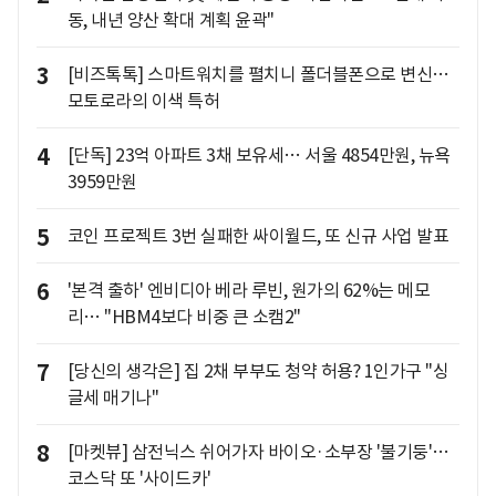
동, 내년 양산 확대 계획 윤곽"
3
[비즈톡톡] 스마트워치를 펼치니 폴더블폰으로 변신…
모토로라의 이색 특허
4
[단독] 23억 아파트 3채 보유세… 서울 4854만원, 뉴욕
3959만원
5
코인 프로젝트 3번 실패한 싸이월드, 또 신규 사업 발표
6
'본격 출하' 엔비디아 베라 루빈, 원가의 62%는 메모
리… "HBM4보다 비중 큰 소캠2"
7
[당신의 생각은] 집 2채 부부도 청약 허용? 1인가구 "싱
글세 매기나"
8
[마켓뷰] 삼전닉스 쉬어가자 바이오·소부장 '불기둥'…
코스닥 또 '사이드카'