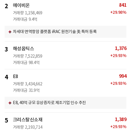
841
2
에이비온
+
29.98
%
거래량
1,158,469
거래대금
9.4억
차세대 면역항암 플랫폼 iRAC 원천기술 美 특허 등록
1,376
3
해성옵틱스
+
29.93
%
거래량
7,522,859
거래대금
98.4억
994
4
E8
+
29.93
%
거래량
3,434,662
거래대금
31.9억
E8, 40억 규모 유상증자로 제조기업 인수 추진
1,389
5
크리스탈신소재
+
29.93
%
거래량
2,193,714