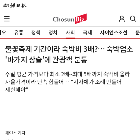
이오
유통
정책
정치
사회
국제
사이언스조선
문
불꽃축제 기간이라 숙박비 3배?… 숙박업소
'바가지 상술'에 관광객 분통
주말 평균 가격보다 최소 2배~최대 5배까지 숙박비 올라
자율가격이라 단속 힘들어… "지자체가 조례 만들어
제한해야"
채민석 기자