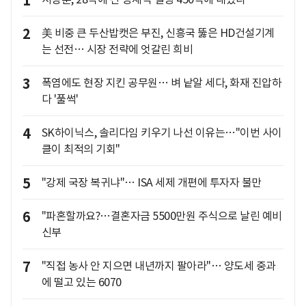
1
2
美 비중 큰 두산밥캣은 부진, 신흥국 뚫은 HD건설기계
는 선전… 시장 전략에 엇갈린 희비
3
폭염에도 현장 지킨 공무원… 벼 낱알 세다, 화재 진압하
다 '풀썩'
4
SK하이닉스, 솔리다임 키우기 나선 이유는…"이번 사이
클이 최적의 기회"
5
"강제 국장 복귀냐"… ISA 세제 개편에 투자자 불만
6
"파혼할까요?…결혼자금 5500만원 주식으로 날린 예비
신부
7
"직접 농사 안 지으면 내년까지 팔아라"… 양도세 중과
에 떨고 있는 6070