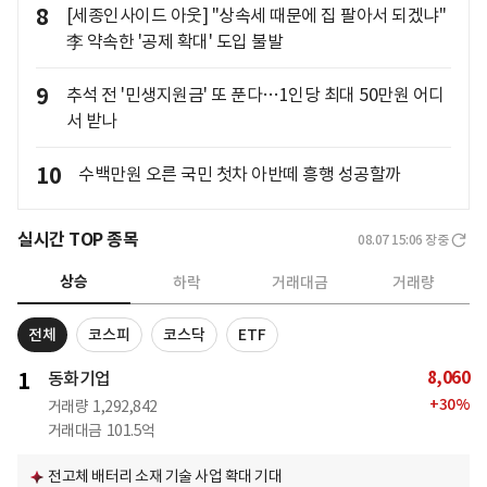
8
[세종인사이드 아웃] "상속세 때문에 집 팔아서 되겠냐"
李 약속한 '공제 확대' 도입 불발
9
추석 전 '민생지원금' 또 푼다…1인당 최대 50만원 어디
서 받나
10
수백만원 오른 국민 첫차 아반떼 흥행 성공할까
실시간 TOP 종목
08.07 15:06
장중
상승
하락
거래대금
거래량
전체
코스피
코스닥
ETF
8,060
1
동화기업
+
30
%
거래량
1,292,842
거래대금
101.5억
전고체 배터리 소재 기술 사업 확대 기대