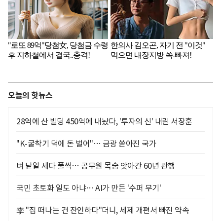
오늘의 핫뉴스
28억에 산 빌딩 450억에 내놨다, '투자의 신' 내린 서장훈
"K-굴착기 덕에 돈 벌어"… 금광 쏟아진 국가
벼 낱알 세다 풀썩… 공무원 목숨 앗아간 60년 관행
국민 초토화 일도 아냐… AI가 만든 '수퍼 무기'
李 "집 떠나는 건 잔인하다"더니, 세제 개편서 빠진 약속