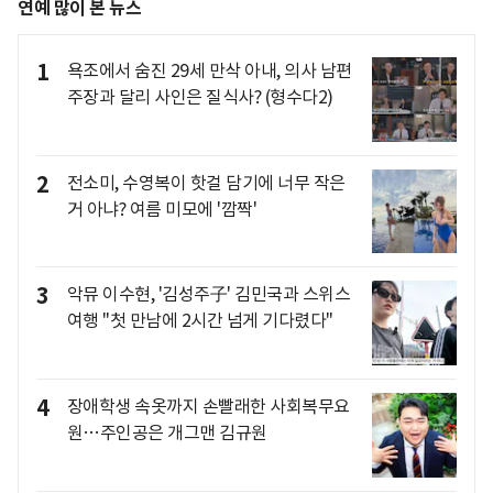
연예 많이 본 뉴스
1
욕조에서 숨진 29세 만삭 아내, 의사 남편
주장과 달리 사인은 질식사? (형수다2)
2
전소미, 수영복이 핫걸 담기에 너무 작은
거 아냐? 여름 미모에 '깜짝'
3
악뮤 이수현, '김성주子' 김민국과 스위스
여행 "첫 만남에 2시간 넘게 기다렸다"
4
장애학생 속옷까지 손빨래한 사회복무요
원…주인공은 개그맨 김규원