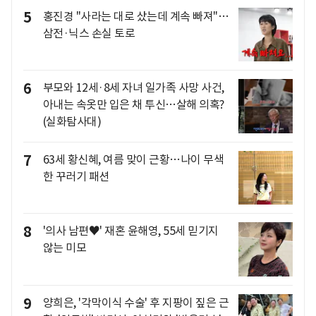
5
홍진경 "사라는 대로 샀는데 계속 빠져"…
삼전·닉스 손실 토로
6
부모와 12세·8세 자녀 일가족 사망 사건,
아내는 속옷만 입은 채 투신…살해 의혹?
(실화탐사대)
7
63세 황신혜, 여름 맞이 근황…나이 무색
한 꾸러기 패션
8
'의사 남편♥' 재혼 윤해영, 55세 믿기지
않는 미모
9
양희은, '각막이식 수술' 후 지팡이 짚은 근