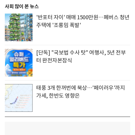
사회 많이 본 뉴스
'반포터 자이' 매매 1500만원…폐버스 청년
주택에 '조롱밈 폭발'
[단독] "국보법 수사 탓" 여행사, 5년 전부
터 완전자본잠식
태풍 3개 한꺼번에 북상…'페이러우'까지
가세, 한반도 영향은