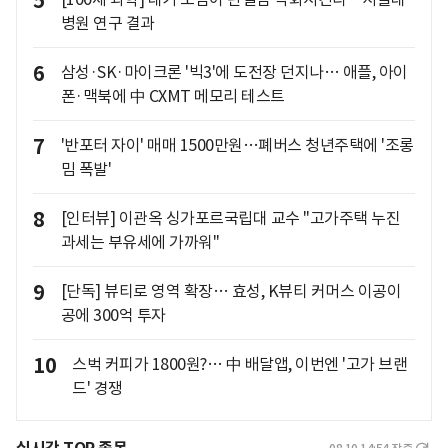
5
병원 연구 결과
6
삼성·SK·마이크론 '빅3'에 도전장 던지나… 애플, 아이
폰·맥북에 中 CXMT 메모리 테스트
7
'반포터 자이' 매매 1500만원…폐버스 청년주택에 '조롱
밈 폭발'
8
[인터뷰] 이관옥 싱가포르국립대 교수 "고가주택 누진
과세는 부유세에 가까워"
9
[단독] 뷰티로 영역 확장… 효성, K뷰티 커머스 이공이
공에 300억 투자
10
스벅 커피가 1800원?… 中 배달앱, 이번엔 '고가 브랜
드' 경쟁