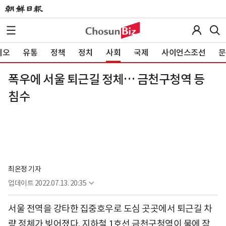
이오
유통
정책
정치
사회
국제
사이언스조선
문
폭우에 서울 퇴근길 정체… 금천구청역 등
침수
최온정 기자
업데이트
2022.07.13. 20:35
서울 전역을 강타한 집중호우로 도심 곳곳에서 퇴근길 차
량 정체가 빚어졌다. 지하철 1호선 금천구청역이 물에 잠