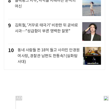
8
블랙핑크 지수, 사막을 지배하는 순백의
여신
9
김희철, '거꾸로 태극기' 비판한 뒤 곧바로
사과…"성급함이 부른 명백한 잘못"
10
동네 사람들 돈 18억 들고 사라진 안경원
여사장, 경찰관 남편도 한통속? (실화탐
사대)