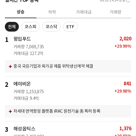
실시간 TOP 종목
08.10 14:54
장중
상승
하락
거래대금
거래량
전체
코스피
코스닥
ETF
2,020
1
윙입푸드
+
29.99
%
거래량
7,069,735
거래대금
127.2억
중국 국유기업과 육가공 제품 위탁생산계약 체결
841
2
에이비온
+
29.98
%
거래량
1,153,875
거래대금
9.4억
차세대 면역항암 플랫폼 iRAC 원천기술 美 특허 등록
1,376
3
해성옵틱스