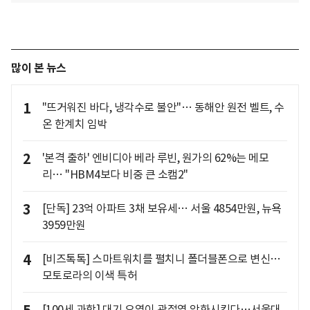
많이 본 뉴스
1
"뜨거워진 바다, 냉각수로 불안"… 동해안 원전 벨트, 수
온 한계치 임박
2
'본격 출하' 엔비디아 베라 루빈, 원가의 62%는 메모
리… "HBM4보다 비중 큰 소캠2"
3
[단독] 23억 아파트 3채 보유세… 서울 4854만원, 뉴욕
3959만원
4
[비즈톡톡] 스마트워치를 펼치니 폴더블폰으로 변신…
모토로라의 이색 특허
[100세 과학] 대기 오염이 관절염 악화시킨다…서울대