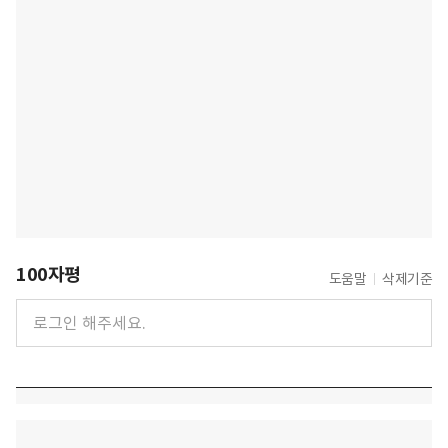
100자평
도움말
삭제기준