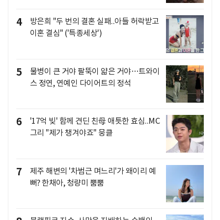
4
방은희 "두 번의 결혼 실패..아들 허락받고
이혼 결심" ('특종세상')
5
물병이 큰 거야 팔뚝이 얇은 거야…트와이
스 정연, 연예인 다이어트의 정석
6
'17억 빚' 함께 견딘 친母 애틋한 효심..MC
그리 "제가 챙겨야죠" 뭉클
7
제주 해변의 '차범근 며느리'가 왜이리 예
뻐? 한채아, 청량미 뿜뿜