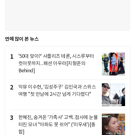
연예 많이 본 뉴스
1
'50대 맞아?' 샤를리즈 테론, 시스루부터
컷아웃까지...패션 아우라[지형준의
Behind]
2
악뮤 이수현, '김성주子' 김민국과 스위스
여행 "첫 만남에 2시간 넘게 기다렸다"
3
한혜진, 숨겨온 '가족사' 고백..점사에 눈물
터진 모녀 "아파도 못 쉬어" ('미우새')[종
합]