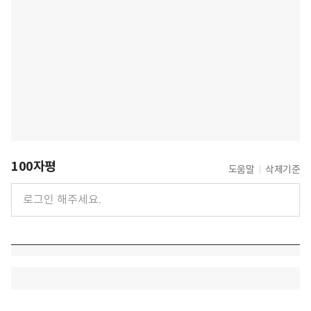
100자평
도움말
삭제기준