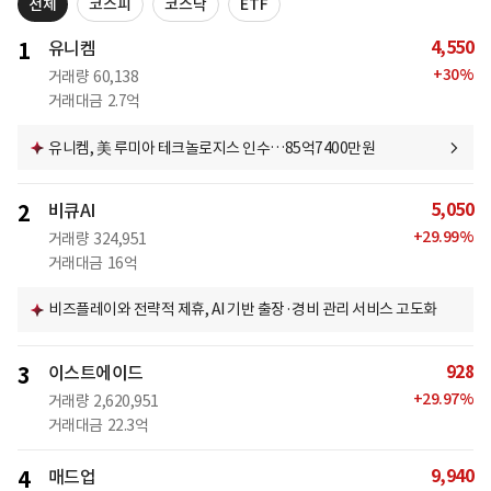
전체
코스피
코스닥
ETF
4,550
1
유니켐
+
30
%
거래량
60,138
거래대금
2.7억
유니켐, 美 루미아 테크놀로지스 인수…85억7400만원
5,050
2
비큐AI
+
29.99
%
거래량
324,951
거래대금
16억
비즈플레이와 전략적 제휴, AI 기반 출장·경비 관리 서비스 고도화
928
3
이스트에이드
+
29.97
%
거래량
2,620,951
거래대금
22.3억
9,940
4
매드업