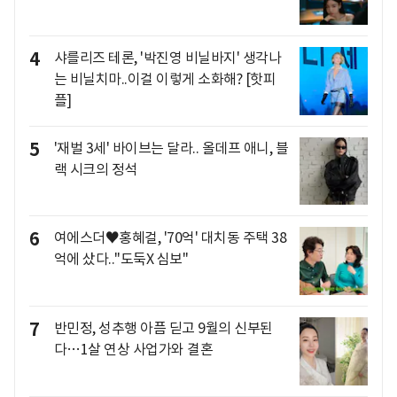
4
샤를리즈 테론, '박진영 비닐바지' 생각나
는 비닐치마..이걸 이렇게 소화해? [핫피
플]
5
'재벌 3세' 바이브는 달라.. 올데프 애니, 블
랙 시크의 정석
6
여에스더♥홍혜걸, '70억' 대치동 주택 38
억에 샀다.."도둑X 심보"
7
반민정, 성추행 아픔 딛고 9월의 신부된
다…1살 연상 사업가와 결혼