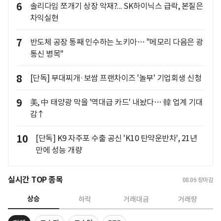
6
솔리다임 쪼개기 상장 악재?... SK하이닉스 급락, 본질은
차익실현
7
반도체 공장 통째 인수하는 노키아… "메모리 다음은 광
통신 병목"
8
[단독] 부대찌개·보쌈 프랜차이즈 '놀부' 기업회생 신청
9
美, 中 태양광 막을 '역대급 카드' 내놨다… 韓 업계 기대
감↑
10
[단독] K9 자주포 수출 공신 'K10 탄약운반차', 21년
만에 성능 개량
실시간 TOP 종목
08.06
장마감
상승
하락
거래대금
거래량