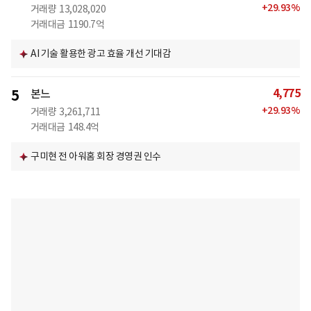
+
29.93
%
거래량
13,028,020
거래대금
1190.7억
AI 기술 활용한 광고 효율 개선 기대감
4,775
5
본느
+
29.93
%
거래량
3,261,711
거래대금
148.4억
구미현 전 아워홈 회장 경영권 인수