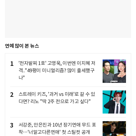
연예 많이 본 뉴스
1
'전자발찌 1호' 고영욱, 이번엔 이지혜 저
격.."49평이 미니멀리즘? 많이 출세했구
나"
2
스트레이 키즈, '과거 vs 미래'로 갈 수 있
다면? 리노 "딱 2주 전으로 가고 싶다"
3
서강준, 안은진과 10년 장기연애 무드 포
착…'너말고다른연애' 첫 스틸컷 공개