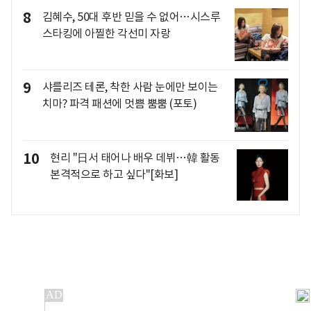
8
김혜수, 50대 후반 믿을 수 없어…시스루
스타킹에 아찔한 각선미 자랑
9
샤를리즈 테론, 착한 사람 눈에만 보이는
치마? 파격 패션에 멋쁨 뿜뿜 (포토)
10
현리 "日서 태어나 배우 데뷔…韓 활동
본격적으로 하고 싶다"[화보]