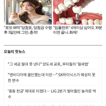
오늘의 핫뉴스
"그 세금 절대 못 낸다" 양도세 공포, 부자들의 '절세법'
"엔비디아에 올인했는데 이런…" SK하이닉스가 예상치 못
한 변수
'중동 천궁' 제대로 터졌다… LIG 2분기 벌어들인 놀라운 액
수