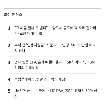
많이 본 뉴스
1
"그 세금 절대 못 낸다"… 양도세 공포에 '제자리 갈아타
기·교환 매매' 꿈틀
2
추석 전 '민생지원금' 또 푼다…1인당 최대 50만원 어디
서 받나
3
먼저 맺은 LTA, 손해로 돌아올까… SK하이닉스, HBM
선점의 기회비용
4
투썸플레이스, 정말 스타벅스 제쳤나
5
UAE '천궁Ⅱ' 수출에… LIG D&A, 2분기 영업익 30% 성
장