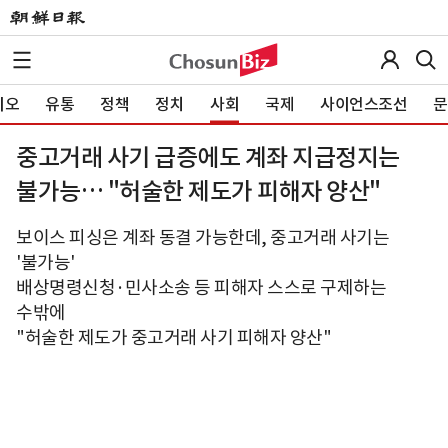
이오
유통
정책
정치
사회
국제
사이언스조선
문
중고거래 사기 급증에도 계좌 지급정지는
불가능… "허술한 제도가 피해자 양산"
보이스 피싱은 계좌 동결 가능한데, 중고거래 사기는
'불가능'
배상명령신청·민사소송 등 피해자 스스로 구제하는
수밖에
"허술한 제도가 중고거래 사기 피해자 양산"