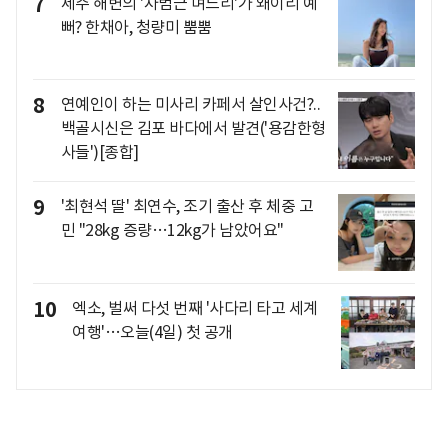
7
제주 해변의 '차범근 며느리'가 왜이리 예
뻐? 한채아, 청량미 뿜뿜
8
연예인이 하는 미사리 카페서 살인사건?..
백골시신은 김포 바다에서 발견('용감한형
사들')[종합]
9
'최현석 딸' 최연수, 조기 출산 후 체중 고
민 "28kg 증량…12kg가 남았어요"
10
엑소, 벌써 다섯 번째 '사다리 타고 세계
여행'…오늘(4일) 첫 공개