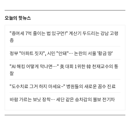
오늘의 핫뉴스
"증여세 7억 줄이는 법 있구먼!" 계산기 두드리는 강남 고령
층
정부 "아파트 짓자", 시민 "안돼"… 논란의 서울 '황금 땅'
"AI 해킹 어떻게 막냐면…" 美 대회 1위한 韓 천재교수의 통
찰
"도수치료 그거 하지 마세요~" 병원들의 새로운 꼼수 진료
바람 가르는 보닛 장착… 세단 같은 승차감의 볼보 전기차