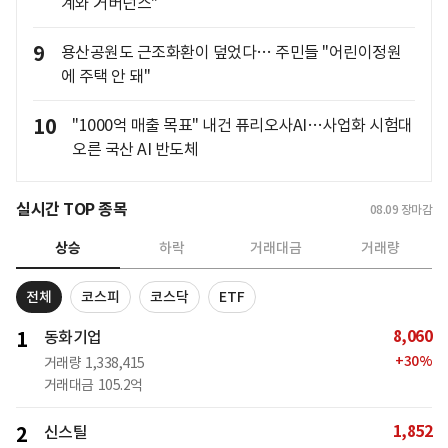
계와 거버넌스"
9
용산공원도 근조화환이 덮었다… 주민들 "어린이정원
에 주택 안 돼"
10
"1000억 매출 목표" 내건 퓨리오사AI…사업화 시험대
오른 국산 AI 반도체
실시간 TOP 종목
08.09
장마감
상승
하락
거래대금
거래량
전체
코스피
코스닥
ETF
8,060
1
동화기업
+
30
%
거래량
1,338,415
거래대금
105.2억
1,852
2
신스틸