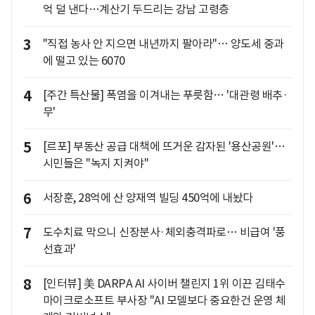
억 덜 낸다…계산기 두드리는 강남 고령층
3
"직접 농사 안 지으면 내년까지 팔아라"… 양도세 중과
에 떨고 있는 6070
4
[주간 특산물] 폭염을 이겨내는 푸릇함… '대관령 배추·
무'
5
[르포] 부동산 공급 대책에 뜨거운 감자된 '용산공원'…
시민들은 "녹지 지켜야"
6
서장훈, 28억에 산 양재역 빌딩 450억에 내놨다
7
도수치료 막으니 신장분사·체외충격파로… 비급여 '풍
선효과'
8
[인터뷰] 美 DARPA AI 사이버 챌린지 1위 이끈 김태수
마이크로소프트 부사장 "AI 모델보다 중요한건 운영 체