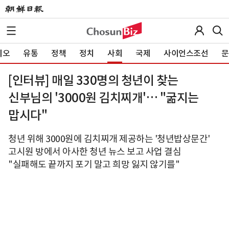
이오
유통
정책
정치
사회
국제
사이언스조선
문
[인터뷰] 매일 330명의 청년이 찾는
신부님의 '3000원 김치찌개'… "굶지는
맙시다"
청년 위해 3000원에 김치찌개 제공하는 '청년밥상문간'
고시원 방에서 아사한 청년 뉴스 보고 사업 결심
"실패해도 끝까지 포기 말고 희망 잃지 않기를"