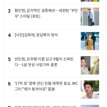
3
황민현, 감각적인 공항패션…세련된 '꾸안
꾸' 스타일 (포토)
4
[사진]김희애, 청담룩의 정석
5
반민정, 성추행 아픔 딛고 9월의 신부된
다…1살 연상 사업가와 결혼
6
'17억 빚' 함께 견딘 친母 애틋한 효심..MC
그리 "제가 챙겨야죠" 뭉클