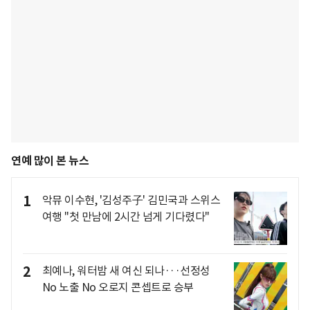
연예 많이 본 뉴스
1
악뮤 이수현, '김성주子' 김민국과 스위스
여행 "첫 만남에 2시간 넘게 기다렸다"
2
최예나, 워터밤 새 여신 되나···선정성
No 노출 No 오로지 콘셉트로 승부