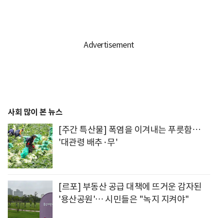
사회 많이 본 뉴스
[주간 특산물] 폭염을 이겨내는 푸릇함…
'대관령 배추·무'
[르포] 부동산 공급 대책에 뜨거운 감자된
'용산공원'… 시민들은 "녹지 지켜야"