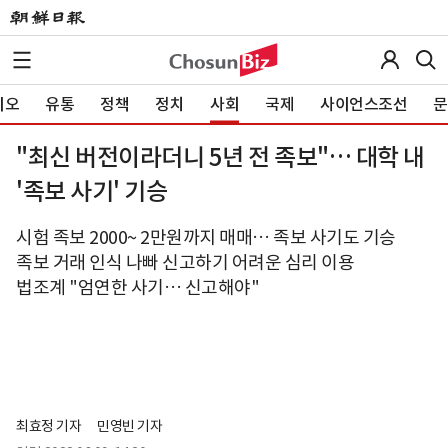
이오
유통
정책
정치
사회
국제
사이언스조선
문
"최신 버전이라더니 5년 전 족보"… 대학 내
'족보 사기' 기승
시험 족보 2000~ 2만원까지 매매… 족보 사기도 기승
족보 거래 인식 나빠 신고하기 어려운 심리 이용
법조계 "엄연한 사기… 신고해야"
최효정 기자
민영빈 기자