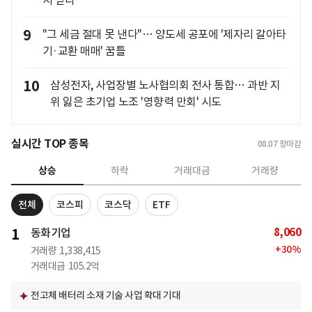
9
"그 세금 절대 못 낸다"… 양도세 공포에 '제자리 갈아타
기·교환 매매' 꿈틀
10
삼성전자, 사업장별 노사협의회 전사 통합… 과반 지
위 잃은 초기업 노조 '영향력 만회' 시도
실시간 TOP 종목
08.07
장마감
상승
하락
거래대금
거래량
전체
코스피
코스닥
ETF
8,060
1
동화기업
+
30
%
거래량
1,338,415
거래대금
105.2억
전고체 배터리 소재 기술 사업 확대 기대