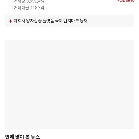
+
29.89
%
거래량
3,991,467
거래대금
118.3억
자회사 양자검증 플랫폼 국제 벤치마크 등재
연예 많이 본 뉴스