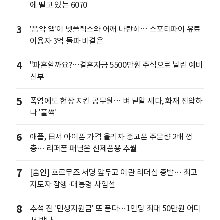
에 떨고 있는 6070
3
'음악 앱'이 넷플릭스와 어깨 나란히… 스포티파이 유료
이용자 3억 돌파 비결은
4
"파혼할까요?…결혼자금 5500만원 주식으로 날린 예비
신부
5
폭염에도 현장 지킨 공무원… 벼 낱알 세다, 화재 진압하
다 '풀썩'
6
애플, 日서 아이폰 가격 올리자 중고폰 주문량 2배 껑
충… 리퍼폰 패널은 신제품용 추월
7
[줌인] 호르무즈 서명 앞두고 이란 리더십 증발… 최고
지도자 잠행·대통령 사임설
8
추석 전 '민생지원금' 또 푼다…1인당 최대 50만원 어디
서 받나