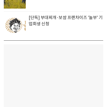
[단독] 부대찌개·보쌈 프랜차이즈 '놀부' 기
업회생 신청