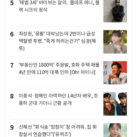
5
'재벌 3세' 바이브는 달라.. 올데프 애니, 블
랙 시크의 정석
6
최성원, '응팔' 대박났는데 2번이나 급성
백혈병 투병.."죽게 하려는건가" 심경(해
투)
7
'부동산만 1800억' 주윤발, 호화 주택 매물
4년 만에 110억 대폭 인하 [Oh! 차이나]
8
이종석·정해인 아역하던 14년차 배우, 조
용히 군대 가더니 근황 공개
9
신혜선 "회식송 '멍청이' 참 어려워..집 화
장실서 연습했다"('유퀴즈')