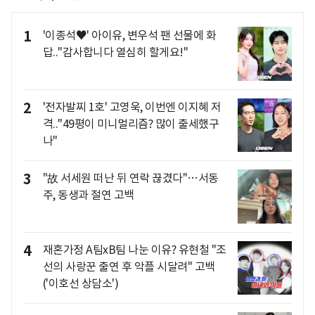
1
'이종석♥' 아이유, 변우석 팬 선물에 화
답.."감사합니다 열심히 할게요!"
2
'전자발찌 1호' 고영욱, 이번엔 이지혜 저
격.."49평이 미니멀리즘? 많이 출세했구
나"
3
"故 서세원 떠난 뒤 연락 끊겼다"…서동
주, 동생과 절연 고백
4
재혼가정 A팀xB팀 나눈 이유? 유현철 "조
선의 사랑꾼 출연 후 악플 시달려" 고백
('이호선 상담소')