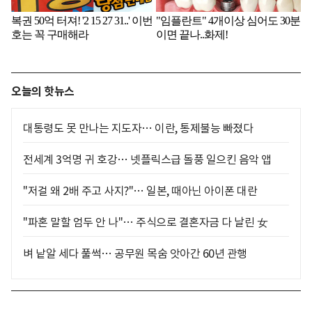
오늘의 핫뉴스
대통령도 못 만나는 지도자… 이란, 통제불능 빠졌다
전세계 3억명 귀 호강… 넷플릭스급 돌풍 일으킨 음악 앱
"저걸 왜 2배 주고 사지?"… 일본, 때아닌 아이폰 대란
"파혼 말할 엄두 안 나"… 주식으로 결혼자금 다 날린 女
벼 낱알 세다 풀썩… 공무원 목숨 앗아간 60년 관행