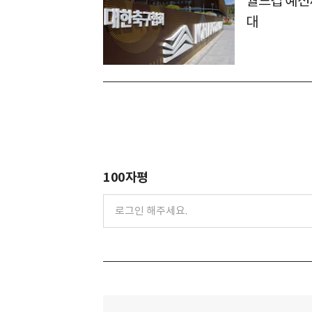
월드컵 예선
대
100자평