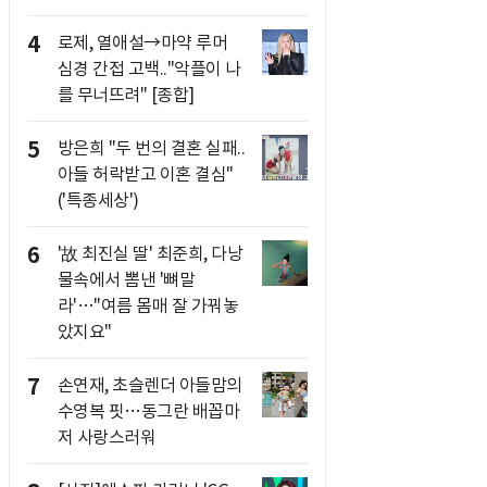
4
로제, 열애설→마약 루머
심경 간접 고백.."악플이 나
를 무너뜨려" [종합]
5
방은희 "두 번의 결혼 실패..
아들 허락받고 이혼 결심"
('특종세상')
6
'故 최진실 딸' 최준희, 다낭
물속에서 뽐낸 '뼈말
라'…"여름 몸매 잘 가꿔놓
았지요"
7
손연재, 초슬렌더 아들맘의
수영복 핏…동그란 배꼽마
저 사랑스러워