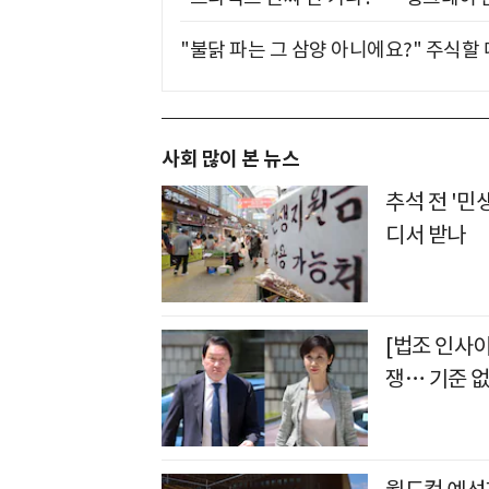
"불닭 파는 그 삼양 아니에요?" 주식할
사회 많이 본 뉴스
추석 전 '민
디서 받나
[법조 인사
쟁… 기준 없