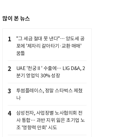
많이 본 뉴스
1
"그 세금 절대 못 낸다"… 양도세 공
포에 '제자리 갈아타기·교환 매매'
꿈틀
2
UAE '천궁Ⅱ' 수출에… LIG D&A, 2
분기 영업익 30% 성장
3
투썸플레이스, 정말 스타벅스 제쳤
나
4
삼성전자, 사업장별 노사협의회 전
사 통합… 과반 지위 잃은 초기업 노
조 '영향력 만회' 시도