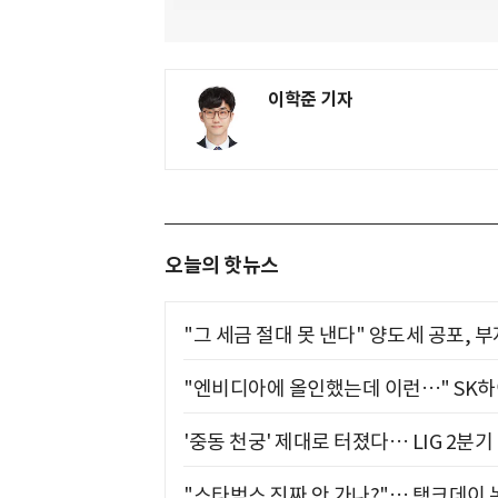
이학준 기자
오늘의 핫뉴스
"그 세금 절대 못 낸다" 양도세 공포, 
"엔비디아에 올인했는데 이런…" SK
'중동 천궁' 제대로 터졌다… LIG 2분
"스타벅스 진짜 안 가나?"… 탱크데이 