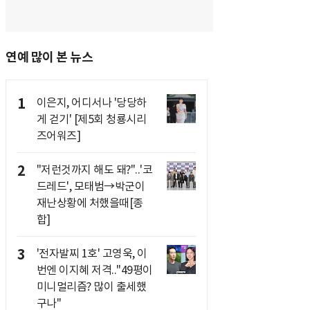
연예 많이 본 뉴스
1
이은지, 어디서나 '당당하
게 걷기' [제5회 청룡시리
즈어워즈]
2
"저런것까지 해도 돼?"..'코
드레드', 모태범→박군이
재난상황에 처했을때[종
합]
3
'전자발찌 1호' 고영욱, 이
번엔 이지혜 저격.."49평이
미니멀리즘? 많이 출세했
구나"