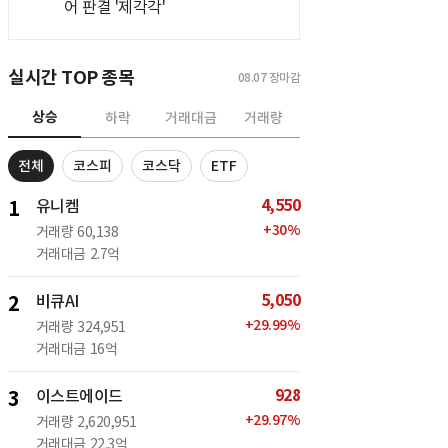
어 판결 '제각각'
실시간 TOP 종목
08.07
장마감
상승
하락
거래대금
거래량
전체
코스피
코스닥
ETF
4,550
1
유니켐
+
30
%
거래량
60,138
거래대금
2.7억
5,050
2
비큐AI
+
29.99
%
거래량
324,951
거래대금
16억
928
3
이스트에이드
+
29.97
%
거래량
2,620,951
거래대금
22.3억