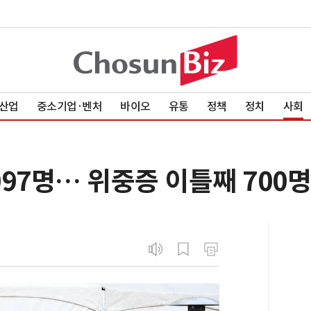
산업
중소기업·벤처
바이오
유통
정책
정치
사회
97명… 위중증 이틀째 700