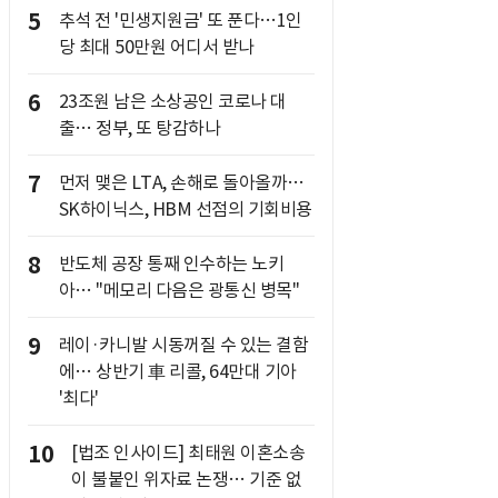
5
추석 전 '민생지원금' 또 푼다…1인
당 최대 50만원 어디서 받나
6
23조원 남은 소상공인 코로나 대
출… 정부, 또 탕감하나
7
먼저 맺은 LTA, 손해로 돌아올까…
SK하이닉스, HBM 선점의 기회비용
8
반도체 공장 통째 인수하는 노키
아… "메모리 다음은 광통신 병목"
9
레이·카니발 시동꺼질 수 있는 결함
에… 상반기 車 리콜, 64만대 기아
'최다'
10
[법조 인사이드] 최태원 이혼소송
이 불붙인 위자료 논쟁… 기준 없