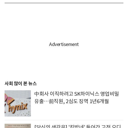
사회 많이 본 뉴스
中회사 이직하려고 SK하이닉스 영업비밀
유출…前직원, 2심도 징역 1년6개월
[당신의 생각은] '킹받네' 들어간 고전 오디