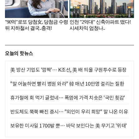
오늘의 핫뉴스
美 방산 기업도 '깜짝'… K조선, 美 배 띄울 구원투수로 등장
"말 어눌하면 빨리 병원 와라" 韓 매년 10만명 걸리는 질환
휴가철에 회 먹기 글렀네… 폭염에 가격 치솟은 '국민 횟감'
반도체도 쭉쭉 빠진 증시… "외인이 우리 희망" 말 나온 이유
보유한 미사일 1700발 뿐… 바닥 보인다는 美 무기고 '위태'