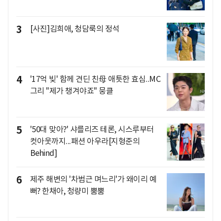
3
[사진]김희애, 청담룩의 정석
4
'17억 빚' 함께 견딘 친母 애틋한 효심..MC
그리 "제가 챙겨야죠" 뭉클
5
'50대 맞아?' 샤를리즈 테론, 시스루부터
컷아웃까지...패션 아우라[지형준의
Behind]
6
제주 해변의 '차범근 며느리'가 왜이리 예
뻐? 한채아, 청량미 뿜뿜