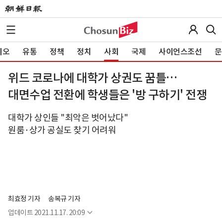
이오
유통
정책
정치
사회
국제
사이언스조선
문
위드 코로나에 대학가 상권도 꿈틀…
대면수업 전환에 학생들은 '방 구하기' 전쟁
대학가 상인들 "최악은 벗어났다"
원룸·상가 공실도 찾기 어려워
최효정 기자
송복규 기자
업데이트
2021.11.17. 20:09