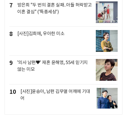
7
방은희 "두 번의 결혼 실패..아들 허락받고
이혼 결심" ('특종세상')
8
[사진]김희애, 우아한 미소
9
'의사 남편♥' 재혼 윤해영, 55세 믿기지
않는 미모
10
[사진]윤승아, 남편 김무열 어깨에 기대
어