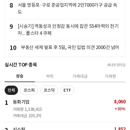
8
서울 영등포·구로 준공업지역에 2만7000가구 공급 속
도
9
[시승기] 역동성과 안정감 동시에 잡은 554마력의 전기
차... 폴스타 4 쿠페
10
부동산 세제 발표 후 5일, 국민 입법 의견 2000건 넘어
실시간 TOP 종목
08.09
장마감
상승
하락
거래대금
거래량
전체
코스피
코스닥
ETF
8,060
1
동화기업
+
30
%
거래량
1,338,415
거래대금
105.2억
1,852
신스틸