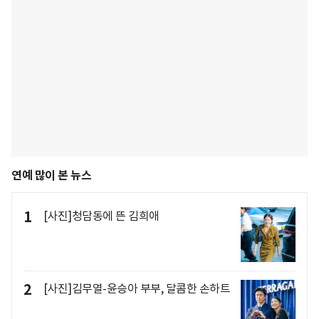
연예 많이 본 뉴스
1
[사진]청담동에 뜬 김희애
2
[사진]김무열-윤승아 부부, 달콤한 손하트