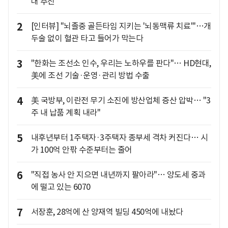
대 추진
2
[인터뷰] "뇌졸중 골든타임 지키는 '뇌동맥류 치료'"…개
두술 없이 혈관 타고 들어가 막는다
3
"한화는 조선소 인수, 우리는 노하우를 판다"… HD현대,
美에 조선 기술·운영·관리 방법 수출
4
美 국방부, 이란전 무기 소진에 방산업체 증산 압박… "3
주 내 납품 계획 내라"
5
내후년부터 1주택자·3주택자 종부세 격차 커진다… 시
가 100억 안팎 수준부터는 줄어
6
"직접 농사 안 지으면 내년까지 팔아라"… 양도세 중과
에 떨고 있는 6070
7
서장훈, 28억에 산 양재역 빌딩 450억에 내놨다