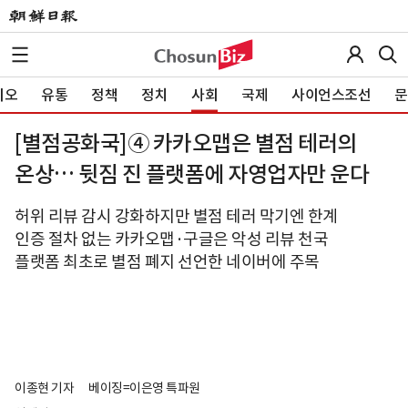
이오
유통
정책
정치
사회
국제
사이언스조선
문
[별점공화국]④ 카카오맵은 별점 테러의
온상… 뒷짐 진 플랫폼에 자영업자만 운다
허위 리뷰 감시 강화하지만 별점 테러 막기엔 한계
인증 절차 없는 카카오맵·구글은 악성 리뷰 천국
플랫폼 최초로 별점 폐지 선언한 네이버에 주목
이종현 기자
베이징=이은영 특파원