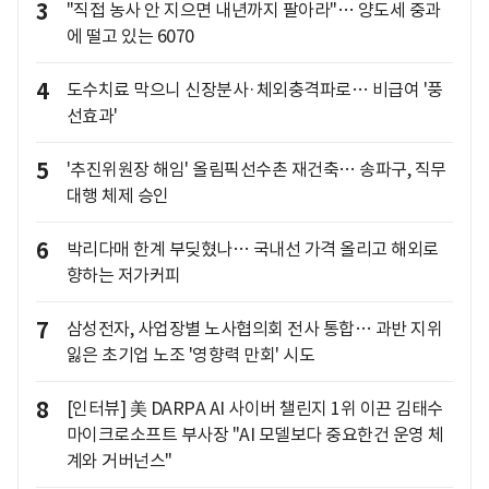
3
"직접 농사 안 지으면 내년까지 팔아라"… 양도세 중과
에 떨고 있는 6070
4
도수치료 막으니 신장분사·체외충격파로… 비급여 '풍
선효과'
5
'추진위원장 해임' 올림픽선수촌 재건축… 송파구, 직무
대행 체제 승인
6
박리다매 한계 부딪혔나… 국내선 가격 올리고 해외로
향하는 저가커피
7
삼성전자, 사업장별 노사협의회 전사 통합… 과반 지위
잃은 초기업 노조 '영향력 만회' 시도
8
[인터뷰] 美 DARPA AI 사이버 챌린지 1위 이끈 김태수
마이크로소프트 부사장 "AI 모델보다 중요한건 운영 체
계와 거버넌스"