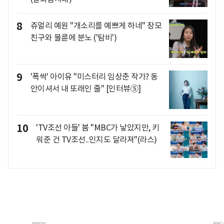
8
쥬얼리 예원 "개소리를 예쁘게 하네" 장모
친구와 불륜에 분노 ('탐비')
9
'폭싹' 아이유 "미스터리 임상춘 작가? 동
안이셔서 내 또래인 줄" [인터뷰⑤]
10
'TV조선 아들' 붐 "MBC가 낳았지만, 키
워준 건 TV조선..인지도 달라져"(라스)