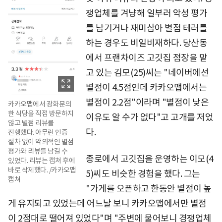
쟁업체를 겨냥해 일부러 악성 평가
를 남기거나 재미삼아 별점 테러를
하는 경우도 비일비재하다. 당산동
에서 프랜차이즈 고깃집 점장을 맡
고 있는 김모(25)씨는 "네이버에선
별점이 4.5점인데 카카오맵에서는
별점이 2.2점"이라며 "별점이 낮은
카카오맵에서 광화문의
한 식당을 직접 방문하지
이유도 알 수가 없다"고 고개를 저었
않고 별점 리뷰를
다.
진행했다. 아무런 인증
절차 없이 악의적인 별점
평가와 리뷰를 남길 수
종로에서 고깃집을 운영하는 이모(4
있었다. 리뷰는 캡쳐 후에
바로 삭제했다. /카카오맵
5)씨도 비슷한 경험을 했다. 그는
캡쳐
"가게를 오픈하고 한동안 별점이 높
게 유지되고 있었는데 어느날 보니 카카오맵에서만 별점
이 2점대로 떨어져 있었다"며 "주변에 물어보니 경쟁업체