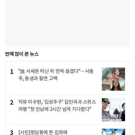
연예 많이 본 뉴스
1
"故 서세원 떠난 뒤 연락 끊겼다"…서동
주, 동생과 절연 고백
2
악뮤 이수현, '김성주子' 김민국과 스위스
여행 "첫 만남에 2시간 넘게 기다렸다"
3
[사진]청담동에 뜬 김희애