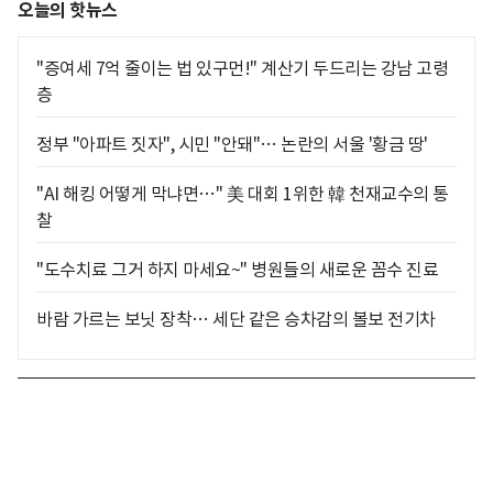
오늘의 핫뉴스
"증여세 7억 줄이는 법 있구먼!" 계산기 두드리는 강남 고령
층
정부 "아파트 짓자", 시민 "안돼"… 논란의 서울 '황금 땅'
"AI 해킹 어떻게 막냐면…" 美 대회 1위한 韓 천재교수의 통
찰
"도수치료 그거 하지 마세요~" 병원들의 새로운 꼼수 진료
바람 가르는 보닛 장착… 세단 같은 승차감의 볼보 전기차