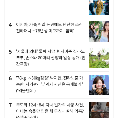
4
이지아, 가족 친일 논란에도 단단한 소신
전하더니…78년생 미모까지 '깜짝'
5
'서울대 의대' 둘째 사망 후 지어준 집…노
부부, 손주와 80마리 산양과 일상 공개 (인
간극장)
6
'78kg→-30kg감량' 박지현, 전라노출 가
능한 '자기관리'.."과거 사진은 공개불가"
('먹을텐데')
7
부모와 12세·8세 자녀 일가족 사망 사건,
아내는 속옷만 입은 채 투신…살해 의혹?
(실화탐사대)