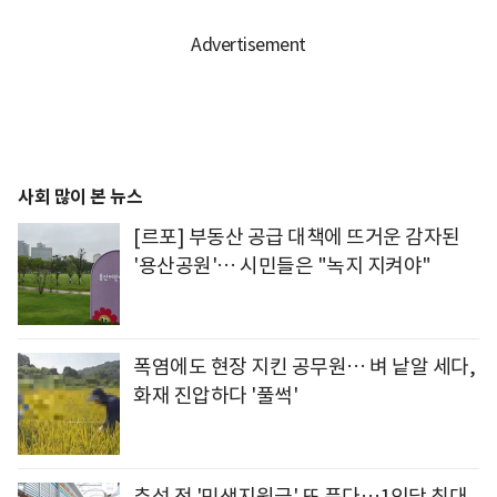
사회 많이 본 뉴스
[르포] 부동산 공급 대책에 뜨거운 감자된
'용산공원'… 시민들은 "녹지 지켜야"
폭염에도 현장 지킨 공무원… 벼 낱알 세다,
화재 진압하다 '풀썩'
추석 전 '민생지원금' 또 푼다…1인당 최대