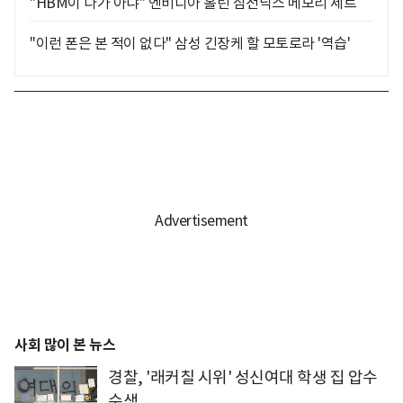
"HBM이 다가 아냐" 엔비디아 홀린 삼전닉스 메모리 세트
"이런 폰은 본 적이 없다" 삼성 긴장케 할 모토로라 '역습'
사회 많이 본 뉴스
경찰, '래커칠 시위' 성신여대 학생 집 압수
수색