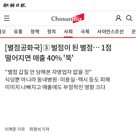
이오
유통
정책
정치
사회
국제
사이언스조선
문
[별점공화국]③ 벌점이 된 별점… 1점
떨어지면 매출 40% '뚝'
"별점 갑질 안 당해본 자영업자 없을 것"
식당뿐 아니라 동네병원·미용실·택시 등도 피해
이미지 나빠지고 매출에도 부정적인 영향 크다
이학준 기자
최정석 기자