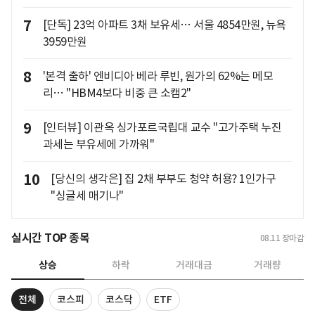
7
[단독] 23억 아파트 3채 보유세… 서울 4854만원, 뉴욕
3959만원
8
'본격 출하' 엔비디아 베라 루빈, 원가의 62%는 메모
리… "HBM4보다 비중 큰 소캠2"
9
[인터뷰] 이관옥 싱가포르국립대 교수 "고가주택 누진
과세는 부유세에 가까워"
10
[당신의 생각은] 집 2채 부부도 청약 허용? 1인가구
"싱글세 매기나"
실시간 TOP 종목
08.11
장마감
상승
하락
거래대금
거래량
전체
코스피
코스닥
ETF