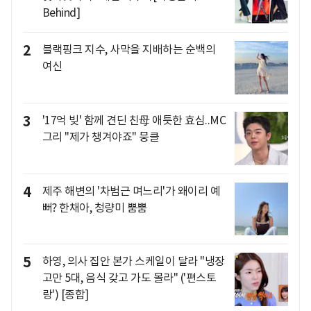
Behind]
2
블랙핑크 지수, 사막을 지배하는 순백의
여신
3
'17억 빚' 함께 견딘 친母 애틋한 효심..MC
그리 "제가 챙겨야죠" 뭉클
4
제주 해변의 '차범근 며느리'가 왜이리 예
뻐? 한채아, 청량미 뿜뿜
5
하영, 의사 집안 본가 스케일이 달라 "냉장
고만 5대, 음식 갖고 가도 몰라" ('편스토
랑') [종합]