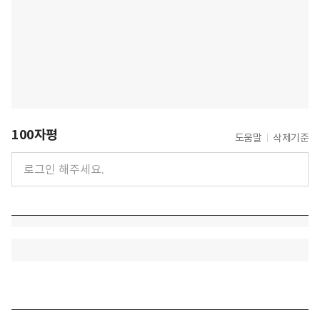
100자평
도움말
삭제기준