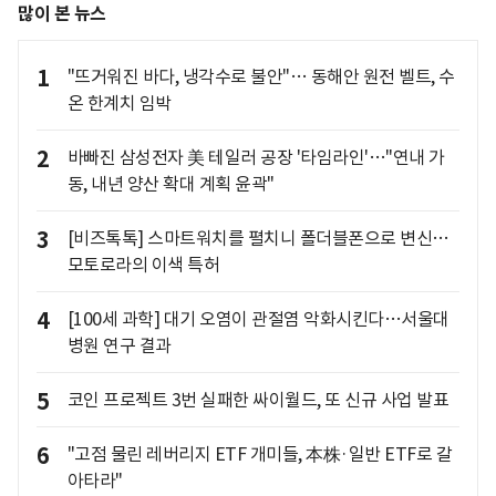
많이 본 뉴스
1
"뜨거워진 바다, 냉각수로 불안"… 동해안 원전 벨트, 수
온 한계치 임박
2
바빠진 삼성전자 美 테일러 공장 '타임라인'…"연내 가
동, 내년 양산 확대 계획 윤곽"
3
[비즈톡톡] 스마트워치를 펼치니 폴더블폰으로 변신…
모토로라의 이색 특허
4
[100세 과학] 대기 오염이 관절염 악화시킨다…서울대
병원 연구 결과
5
코인 프로젝트 3번 실패한 싸이월드, 또 신규 사업 발표
6
"고점 물린 레버리지 ETF 개미들, 本株·일반 ETF로 갈
아타라"