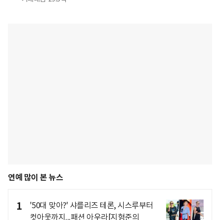
연예 많이 본 뉴스
1
'50대 맞아?' 샤를리즈 테론, 시스루부터
컷아웃까지...패션 아우라[지형준의