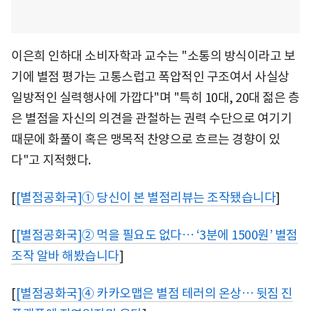
이은희 인하대 소비자학과 교수는 "소통의 방식이라고 보
기에 별점 평가는 고통스럽고 폭압적인 구조여서 사실상
일방적인 실력행사에 가깝다"며 "특히 10대, 20대 젊은 층
은 별점을 자신의 의견을 관철하는 권력 수단으로 여기기
때문에 화풀이 혹은 맹목적 찬양으로 흐르는 경향이 있
다"고 지적했다.
[
[별점공화국]① 당신이 본 별점리뷰는 조작됐습니다
]
[
[별점공화국]② 먹을 필요도 없다… ‘3분에 1500원’ 별점
조작 알바 해봤습니다
]
[
[별점공화국]④ 카카오맵은 별점 테러의 온상… 뒷짐 진