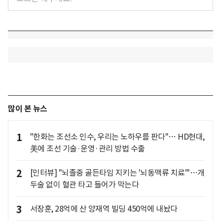
많이 본 뉴스
1
"한화는 조선소 인수, 우리는 노하우를 판다"… HD현대,
美에 조선 기술·운영·관리 방법 수출
2
[인터뷰] "뇌졸중 골든타임 지키는 '뇌동맥류 치료'"…개
두술 없이 혈관 타고 들어가 막는다
3
서장훈, 28억에 산 양재역 빌딩 450억에 내놨다