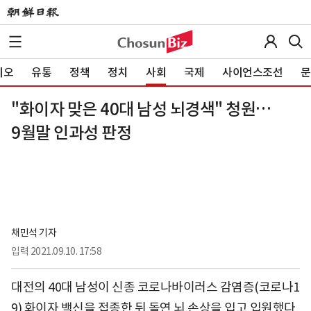
이오
유통
정책
정치
사회
국제
사이언스조선
문
"화이자 맞은 40대 남성 뇌경색" 청원…
9월말 인과성 판정
채민석 기자
입력
2021.09.10. 17:58
대전의 40대 남성이 신종 코로나바이러스 감염증(코로나1
9) 화이자 백신을 접종한 뒤 돌연 뇌 손상을 입고 입원했다