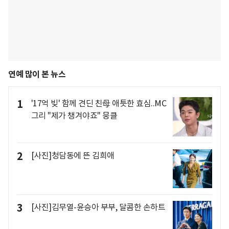
연예 많이 본 뉴스
1
'17억 빚' 함께 견딘 친母 애틋한 효심..MC
그리 "제가 챙겨야죠" 뭉클
2
[사진]청담동에 뜬 김희애
3
[사진]김무열-윤승아 부부, 달콤한 손하트