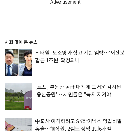
사회 많이 본 뉴스
최태원·노소영 재상고 기한 임박…'재산분
할금 1조원' 확정되나
[르포] 부동산 공급 대책에 뜨거운 감자된
'용산공원'… 시민들은 "녹지 지켜야"
中회사 이직하려고 SK하이닉스 영업비밀
유출…前직원, 2심도 징역 1년6개월