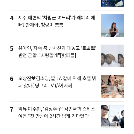
4
제주 해변의 '차범근 며느리'가 왜이리 예
뻐? 한채아, 청량미 뿜뿜
5
유아인, 자숙 중 남사친과 대놓고 '볼뽀뽀'
반전 근황.."사랑할게"[핫피플]
6
오상진♥김소영, 딸 LA 갈비 위해 호텔 뷔
페 찾아('띵그리TV')//어저께
7
악뮤 이수현, '김성주子' 김민국과 스위스
여행 "첫 만남에 2시간 넘게 기다렸다"