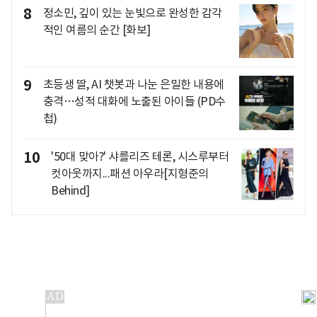
8
정소민, 깊이 있는 눈빛으로 완성한 감각
적인 여름의 순간 [화보]
9
초등생 딸, AI 챗봇과 나눈 은밀한 내용에
충격…성적 대화에 노출된 아이들 (PD수
첩)
10
'50대 맞아?' 샤를리즈 테론, 시스루부터
컷아웃까지...패션 아우라[지형준의
Behind]