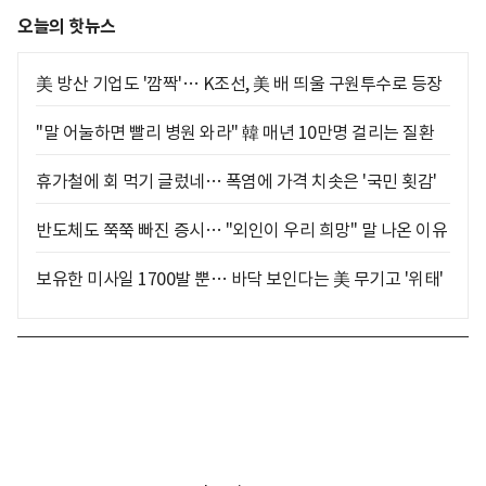
오늘의 핫뉴스
美 방산 기업도 '깜짝'… K조선, 美 배 띄울 구원투수로 등장
"말 어눌하면 빨리 병원 와라" 韓 매년 10만명 걸리는 질환
휴가철에 회 먹기 글렀네… 폭염에 가격 치솟은 '국민 횟감'
반도체도 쭉쭉 빠진 증시… "외인이 우리 희망" 말 나온 이유
보유한 미사일 1700발 뿐… 바닥 보인다는 美 무기고 '위태'