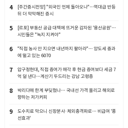
4
[주간증시전망] "외국인 언제 돌아오나"…역대급 반등
뒤 더 막막해진 증시
5
[르포] 부동산 공급 대책에 뜨거운 감자된 '용산공원'…
시민들은 "녹지 지켜야"
6
"직접 농사 안 지으면 내년까지 팔아라"… 양도세 중과
에 떨고 있는 6070
7
압구정현대, 직접 증여가 매각 후 현금 증여보다 세금 7
억 덜 낸다…계산기 두드리는 강남 고령층
8
박리다매 한계 부딪혔나… 국내선 가격 올리고 해외로
향하는 저가커피
9
도수치료 막으니 신장분사·체외충격파로… 비급여 '풍
선효과'