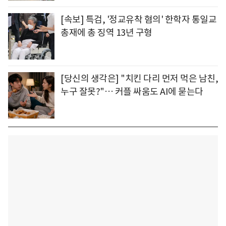
[속보] 특검, '정교유착 혐의' 한학자 통일교
총재에 총 징역 13년 구형
[당신의 생각은] "치킨 다리 먼저 먹은 남친,
누구 잘못?"… 커플 싸움도 AI에 묻는다