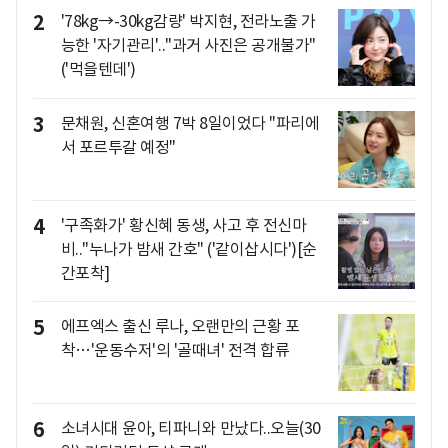
2
'78kg→-30kg감량' 박지현, 전라노출 가
능한 '자기관리'.."과거 사진은 공개불가"
('먹을텐데')
3
문채원, 신혼여행 7박 8일이었다 "파리에
서 포르투갈 예정"
4
'구족화가' 황신혜 동생, 사고 후 전신마
비.."누나가 밤새 간호" ('같이삽시다')[순
간포착]
5
에프엑스 출신 루나, 오랜만의 근황 포
착…'운동수저'의 '골때녀' 전격 합류
6
소녀시대 윤아, 티파니와 만났다..오늘(30