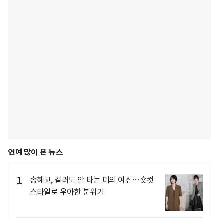
연예 많이 본 뉴스
1
송혜교, 컬러도 안 타는 미의 여신…숏컷
스타일로 우아한 분위기