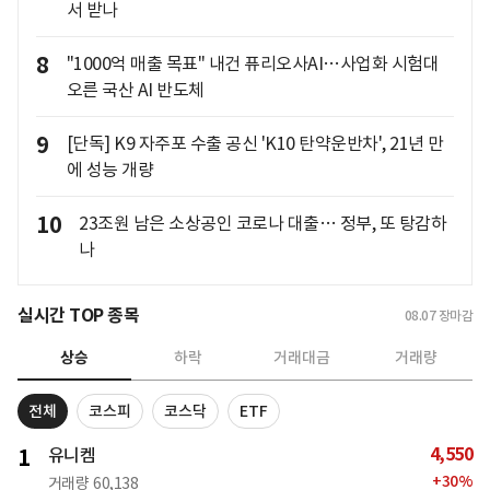
서 받나
8
"1000억 매출 목표" 내건 퓨리오사AI…사업화 시험대
오른 국산 AI 반도체
9
[단독] K9 자주포 수출 공신 'K10 탄약운반차', 21년 만
에 성능 개량
10
23조원 남은 소상공인 코로나 대출… 정부, 또 탕감하
나
실시간 TOP 종목
08.07
장마감
상승
하락
거래대금
거래량
전체
코스피
코스닥
ETF
4,550
1
유니켐
+
30
%
거래량
60,138