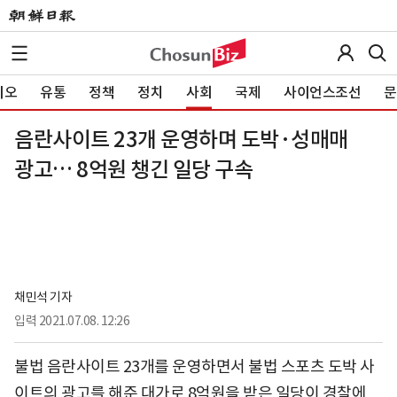
이오
유통
정책
정치
사회
국제
사이언스조선
문
음란사이트 23개 운영하며 도박·성매매
광고… 8억원 챙긴 일당 구속
채민석 기자
입력
2021.07.08. 12:26
불법 음란사이트 23개를 운영하면서 불법 스포츠 도박 사
이트의 광고를 해준 대가로 8억원을 받은 일당이 경찰에