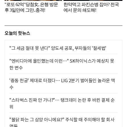
오늘의 핫뉴스
"그 세금 절대 못 낸다" 양도세 공포, 부자들의 '절세법'
"엔비디아에 올인했는데 이런…" SK하이닉스가 예상치 못
한 변수
'중동 천궁' 제대로 터졌다… LIG 2분기 벌어들인 놀라운 액
수
"스타벅스 진짜 안 가나?"… 탱크데이 논란 후 바뀐 결제 순
위
"불닭 파는 그 삼양 아니에요?" 주식할 때 주의해야 할 회사
명들