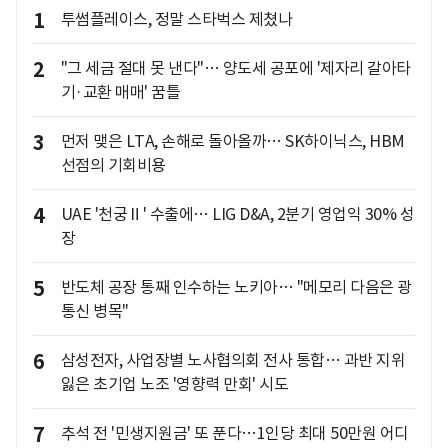
1
투썸플레이스, 정말 스타벅스 제쳤나
2
"그 세금 절대 못 낸다"… 양도세 공포에 '제자리 갈아타
기·교환 매매' 꿈틀
3
먼저 맺은 LTA, 손해로 돌아올까… SK하이닉스, HBM
선점의 기회비용
4
UAE '천궁Ⅱ' 수출에… LIG D&A, 2분기 영업익 30% 성
장
5
반도체 공장 통째 인수하는 노키아… "메모리 다음은 광
통신 병목"
6
삼성전자, 사업장별 노사협의회 전사 통합… 과반 지위
잃은 초기업 노조 '영향력 만회' 시도
7
추석 전 '민생지원금' 또 푼다…1인당 최대 50만원 어디