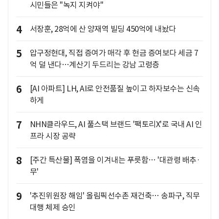
시민들은 "녹지 지켜야"
4
서장훈, 28억에 산 양재역 빌딩 450억에 내놨다
5
압구정현대, 직접 증여가 매각 후 현금 증여보다 세금 7
억 덜 낸다…계산기 두드리는 강남 고령층
6
[AI 아파트] LH, AI로 안전품질 높이고 하자보수는 신속
하게
7
NHN클라우드, AI 풀스택 브랜드 '팩토리X'로 국내 AI 인
프라 시장 공략
8
[주간 특산물] 폭염을 이겨내는 푸릇함… '대관령 배추·
무'
9
'추진위원장 해임' 올림픽선수촌 재건축… 송파구, 직무
대행 체제 승인