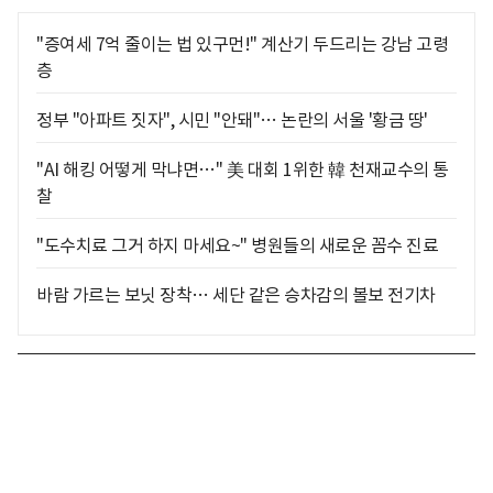
"증여세 7억 줄이는 법 있구먼!" 계산기 두드리는 강남 고령
층
정부 "아파트 짓자", 시민 "안돼"… 논란의 서울 '황금 땅'
"AI 해킹 어떻게 막냐면…" 美 대회 1위한 韓 천재교수의 통
찰
"도수치료 그거 하지 마세요~" 병원들의 새로운 꼼수 진료
바람 가르는 보닛 장착… 세단 같은 승차감의 볼보 전기차