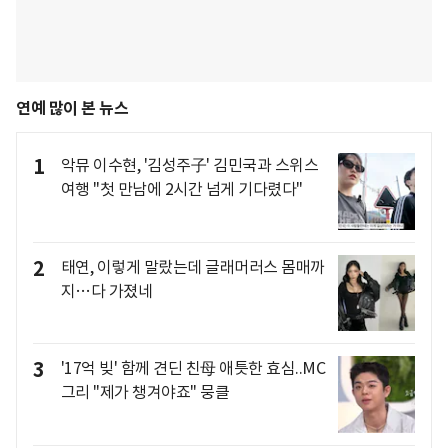
연예 많이 본 뉴스
1
악뮤 이수현, '김성주子' 김민국과 스위스
여행 "첫 만남에 2시간 넘게 기다렸다"
2
태연, 이렇게 말랐는데 글래머러스 몸매까
지…다 가졌네
3
'17억 빚' 함께 견딘 친母 애틋한 효심..MC
그리 "제가 챙겨야죠" 뭉클