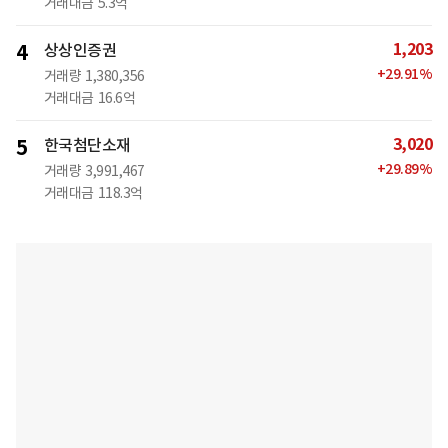
거래대금
5.3억
1,203
4
상상인증권
+
29.91
%
거래량
1,380,356
거래대금
16.6억
3,020
5
한국첨단소재
+
29.89
%
거래량
3,991,467
거래대금
118.3억