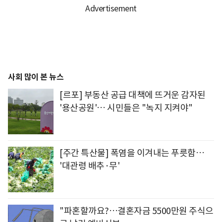
사회 많이 본 뉴스
[르포] 부동산 공급 대책에 뜨거운 감자된
'용산공원'… 시민들은 "녹지 지켜야"
[주간 특산물] 폭염을 이겨내는 푸릇함…
'대관령 배추·무'
"파혼할까요?…결혼자금 5500만원 주식으