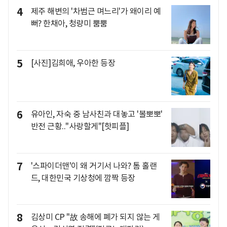
4
제주 해변의 '차범근 며느리'가 왜이리 예
뻐? 한채아, 청량미 뿜뿜
5
[사진]김희애, 우아한 등장
6
유아인, 자숙 중 남사친과 대놓고 '볼뽀뽀'
반전 근황.."사랑할게"[핫피플]
7
'스파이더맨'이 왜 거기서 나와? 톰 홀랜
드, 대한민국 기상청에 깜짝 등장
8
김상미 CP "故 송해에 폐가 되지 않는 게