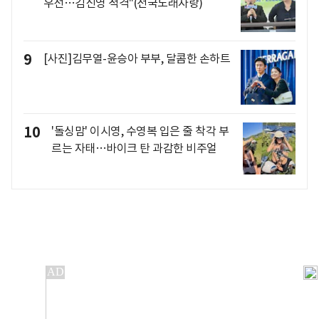
우선…김신영 적격"(전국노래자랑)
9
[사진]김무열-윤승아 부부, 달콤한 손하트
10
'돌싱맘' 이시영, 수영복 입은 줄 착각 부
르는 자태…바이크 탄 과감한 비주얼