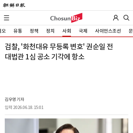
이오
유통
정책
정치
사회
국제
사이언스조선
문
검찰, '화천대유 무등록 변호' 권순일 전
대법관 1심 공소 기각에 항소
김우영 기자
입력
2026.06.18. 15:01