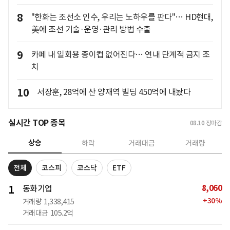
8
"한화는 조선소 인수, 우리는 노하우를 판다"… HD현대,
美에 조선 기술·운영·관리 방법 수출
9
카페 내 일회용 종이컵 없어진다… 연내 단계적 금지 조
치
10
서장훈, 28억에 산 양재역 빌딩 450억에 내놨다
실시간 TOP 종목
08.10
장마감
상승
하락
거래대금
거래량
전체
코스피
코스닥
ETF
8,060
1
동화기업
+
30
%
거래량
1,338,415
거래대금
105.2억