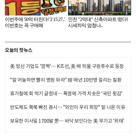
오늘의 핫뉴스
美 방산 기업도 '깜짝'… K조선, 美 배 띄울 구원투수로 등장
"말 어눌하면 빨리 병원 와라" 韓 매년 10만명 걸리는 질환
휴가철에 회 먹기 글렀네… 폭염에 가격 치솟은 '국민 횟감'
반도체도 쭉쭉 빠진 증시… "외인이 우리 희망" 말 나온 이유
보유한 미사일 1700발 뿐… 바닥 보인다는 美 무기고 '위태'