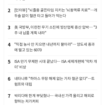
2
[인터뷰] "뇌졸중 골든타임 지키는 '뇌동맥류 치료'"…개
두술 없이 혈관 타고 들어가 막는다
3
美 국방부, 이란전 무기 소진에 방산업체 증산 압박… "3
주 내 납품 계획 내라"
4
"직접 농사 안 지으면 내년까지 팔아라"… 양도세 중과
에 떨고 있는 6070
5
ISA 만기 무제한 시대 끝났다… ISA 세제개편에 '막차 개
미' 비상
6
네타냐후 "하마스 무장 해제 없는 가자 철군 없다"…트
럼프와 대립
7
박리다매 한계 부딪혔나… 국내선 가격 올리고 해외로
향하는 저가커피