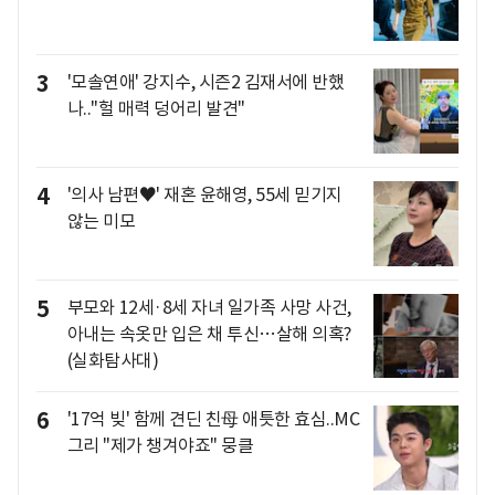
3
'모솔연애' 강지수, 시즌2 김재서에 반했
나.."헐 매력 덩어리 발견"
4
'의사 남편♥' 재혼 윤해영, 55세 믿기지
않는 미모
5
부모와 12세·8세 자녀 일가족 사망 사건,
아내는 속옷만 입은 채 투신…살해 의혹?
(실화탐사대)
6
'17억 빚' 함께 견딘 친母 애틋한 효심..MC
그리 "제가 챙겨야죠" 뭉클