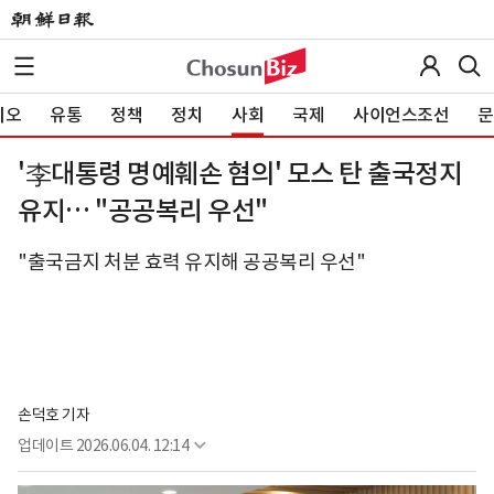
이오
유통
정책
정치
사회
국제
사이언스조선
문
'李대통령 명예훼손 혐의' 모스 탄 출국정지
유지… "공공복리 우선"
"출국금지 처분 효력 유지해 공공복리 우선"
손덕호 기자
업데이트
2026.06.04. 12:14