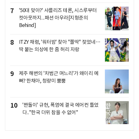
7
'50대 맞아?' 샤를리즈 테론, 시스루부터
컷아웃까지...패션 아우라[지형준의
Behind]
8
ITZY 채령, '워터밤' 찾아 "쫄딱" 젖었네…
딱 붙는 의상에 한 줌 허리 자랑
9
제주 해변의 '차범근 며느리'가 왜이리 예
뻐? 한채아, 청량미 뿜뿜
10
'짠돌이' 규현, 폭염에 결국 에어컨 틀었
다.."한국 더위 참을 수 없어"