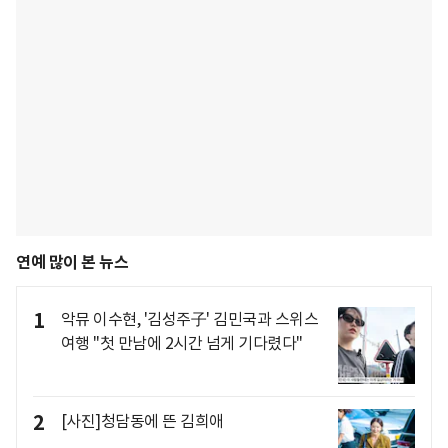
연예 많이 본 뉴스
1
악뮤 이수현, '김성주子' 김민국과 스위스
여행 "첫 만남에 2시간 넘게 기다렸다"
2
[사진]청담동에 뜬 김희애