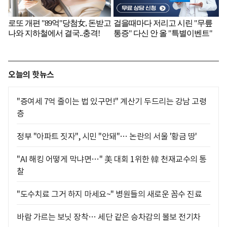
오늘의 핫뉴스
"증여세 7억 줄이는 법 있구먼!" 계산기 두드리는 강남 고령
층
정부 "아파트 짓자", 시민 "안돼"… 논란의 서울 '황금 땅'
"AI 해킹 어떻게 막냐면…" 美 대회 1위한 韓 천재교수의 통
찰
"도수치료 그거 하지 마세요~" 병원들의 새로운 꼼수 진료
바람 가르는 보닛 장착… 세단 같은 승차감의 볼보 전기차