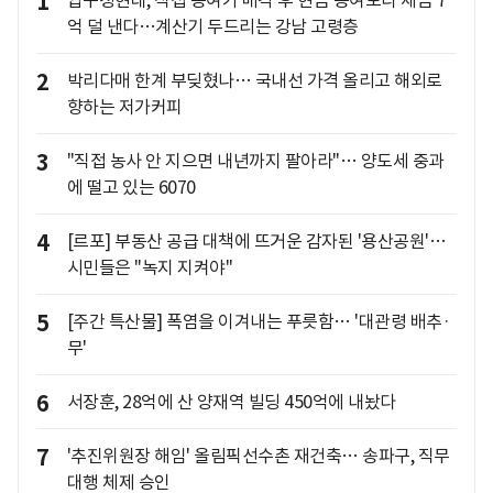
1
압구정현대, 직접 증여가 매각 후 현금 증여보다 세금 7
억 덜 낸다…계산기 두드리는 강남 고령층
2
박리다매 한계 부딪혔나… 국내선 가격 올리고 해외로
향하는 저가커피
3
"직접 농사 안 지으면 내년까지 팔아라"… 양도세 중과
에 떨고 있는 6070
4
[르포] 부동산 공급 대책에 뜨거운 감자된 '용산공원'…
시민들은 "녹지 지켜야"
5
[주간 특산물] 폭염을 이겨내는 푸릇함… '대관령 배추·
무'
6
서장훈, 28억에 산 양재역 빌딩 450억에 내놨다
7
'추진위원장 해임' 올림픽선수촌 재건축… 송파구, 직무
대행 체제 승인