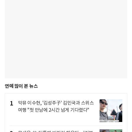
연예 많이 본 뉴스
1
악뮤 이수현, '김성주子' 김민국과 스위스
여행 "첫 만남에 2시간 넘게 기다렸다"