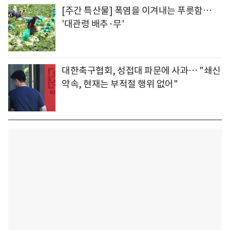
[주간 특산물] 폭염을 이겨내는 푸릇함…
'대관령 배추·무'
대한축구협회, 성접대 파문에 사과… "쇄신
약속, 현재는 부적절 행위 없어"