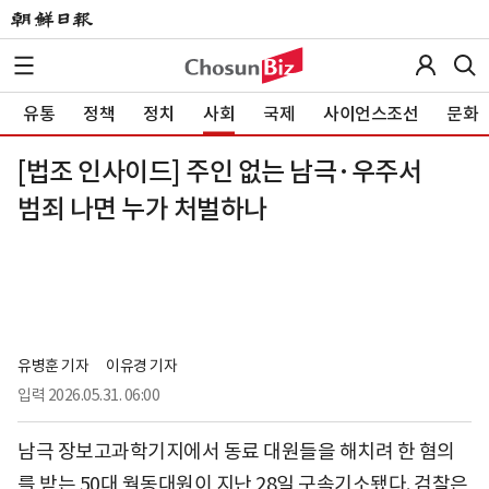
유통
정책
정치
사회
국제
사이언스조선
문화
[법조 인사이드] 주인 없는 남극·우주서
범죄 나면 누가 처벌하나
유병훈 기자
이유경 기자
입력
2026.05.31. 06:00
남극 장보고과학기지에서 동료 대원들을 해치려 한 혐의
를 받는 50대 월동대원이 지난 28일 구속기소됐다. 검찰은