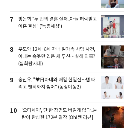
7
방은희 "두 번의 결혼 실패..아들 허락받고
이혼 결심" ('특종세상')
8
부모와 12세·8세 자녀 일가족 사망 사건,
아내는 속옷만 입은 채 투신…살해 의혹?
(실화탐사대)
9
송진우, "♥日아내와 매일 한일전…뺨 때
리고 팬티까지 찢어" (동상이몽2)
10
'오디세이', 단 한 장면도 버릴게 없다..놀
란이 완성한 172분 걸작 [Oh!쎈 리뷰]