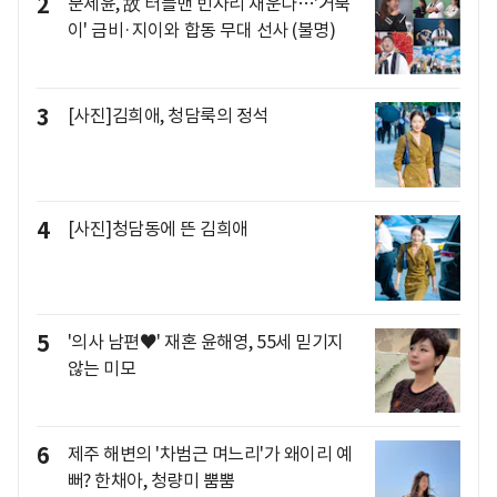
2
문세윤, 故 터틀맨 빈자리 채운다…'거북
이' 금비·지이와 합동 무대 선사 (불명)
3
[사진]김희애, 청담룩의 정석
4
[사진]청담동에 뜬 김희애
5
'의사 남편♥' 재혼 윤해영, 55세 믿기지
않는 미모
6
제주 해변의 '차범근 며느리'가 왜이리 예
뻐? 한채아, 청량미 뿜뿜