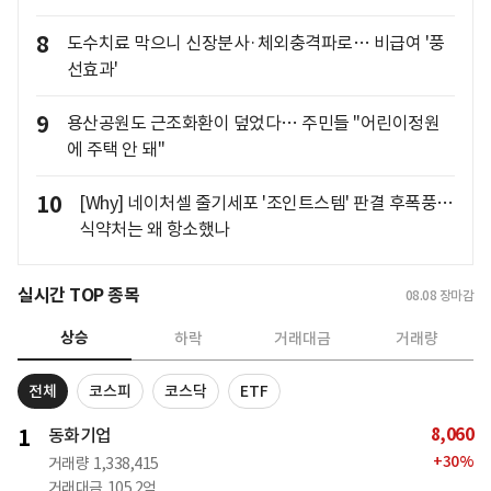
8
도수치료 막으니 신장분사·체외충격파로… 비급여 '풍
선효과'
9
용산공원도 근조화환이 덮었다… 주민들 "어린이정원
에 주택 안 돼"
10
[Why] 네이처셀 줄기세포 '조인트스템' 판결 후폭풍…
식약처는 왜 항소했나
실시간 TOP 종목
08.08
장마감
상승
하락
거래대금
거래량
전체
코스피
코스닥
ETF
8,060
1
동화기업
+
30
%
거래량
1,338,415
거래대금
105.2억