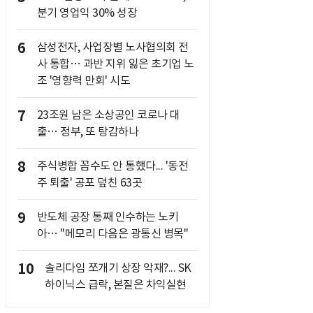
분기 영업익 30% 성장
6
삼성전자, 사업장별 노사협의회 전
사 통합… 과반 지위 잃은 초기업 노
조 '영향력 만회' 시도
7
23조원 남은 소상공인 코로나 대
출… 정부, 또 탕감하나
8
주식병합 꼼수도 안 통했다... '동전
주 퇴출' 공포 덮친 63곳
9
반도체 공장 통째 인수하는 노키
아… "메모리 다음은 광통신 병목"
10
솔리다임 쪼개기 상장 악재?... SK
하이닉스 급락, 본질은 차익실현