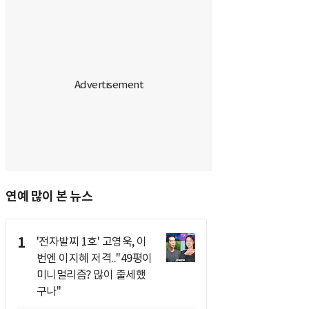
연예 많이 본 뉴스
1
'전자발찌 1호' 고영욱, 이
번엔 이지혜 저격.."49평이
미니멀리즘? 많이 출세했
구나"