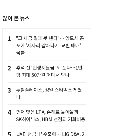
많이 본 뉴스
1
"그 세금 절대 못 낸다"… 양도세 공
포에 '제자리 갈아타기·교환 매매'
꿈틀
2
추석 전 '민생지원금' 또 푼다…1인
당 최대 50만원 어디서 받나
3
투썸플레이스, 정말 스타벅스 제쳤
나
4
먼저 맺은 LTA, 손해로 돌아올까…
SK하이닉스, HBM 선점의 기회비용
5
UAE '천궁Ⅱ' 수출에… LIG D&A, 2