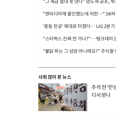
"그 세금 절대 못 낸다" 양도세 공포, 
"엔비디아에 올인했는데 이런…" SK
'중동 천궁' 제대로 터졌다… LIG 2분
"스타벅스 진짜 안 가나?"… 탱크데이 
"불닭 파는 그 삼양 아니에요?" 주식할
사회 많이 본 뉴스
추석 전 '민
디서 받나