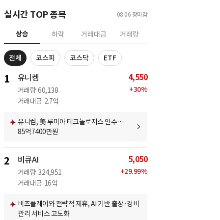
실시간 TOP 종목
08.06
장마감
상승
하락
거래대금
거래량
전체
코스피
코스닥
ETF
4,550
1
유니켐
+
30
%
거래량
60,138
거래대금
2.7억
유니켐, 美 루미아 테크놀로지스 인수…
85억7400만원
5,050
2
비큐AI
+
29.99
%
거래량
324,951
거래대금
16억
비즈플레이와 전략적 제휴, AI 기반 출장·경비
관리 서비스 고도화