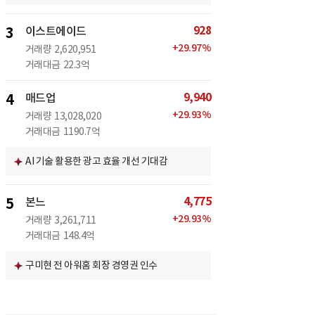
928
3
이스트에이드
+
29.97
%
거래량
2,620,951
거래대금
22.3억
9,940
4
매드업
+
29.93
%
거래량
13,028,020
거래대금
1190.7억
AI 기술 활용한 광고 효율 개선 기대감
4,775
5
본느
+
29.93
%
거래량
3,261,711
거래대금
148.4억
구미현 전 아워홈 회장 경영권 인수