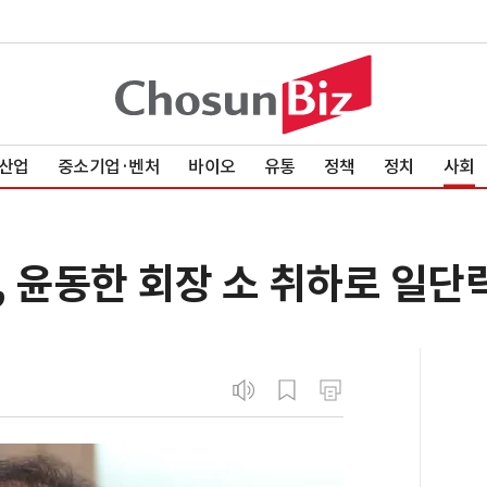
산업
중소기업·벤처
바이오
유통
정책
정치
사회
 윤동한 회장 소 취하로 일단