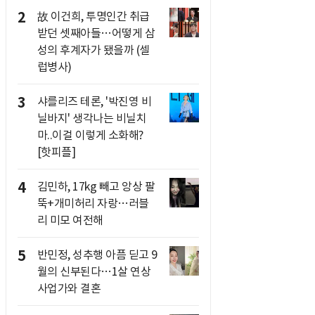
2
故 이건희, 투명인간 취급
받던 셋째아들…어떻게 삼
성의 후계자가 됐을까 (셀
럽병사)
3
샤를리즈 테론, '박진영 비
닐바지' 생각나는 비닐치
마..이걸 이렇게 소화해?
[핫피플]
4
김민하, 17kg 빼고 앙상 팔
뚝+개미허리 자랑…러블
리 미모 여전해
5
반민정, 성추행 아픔 딛고 9
월의 신부된다…1살 연상
사업가와 결혼