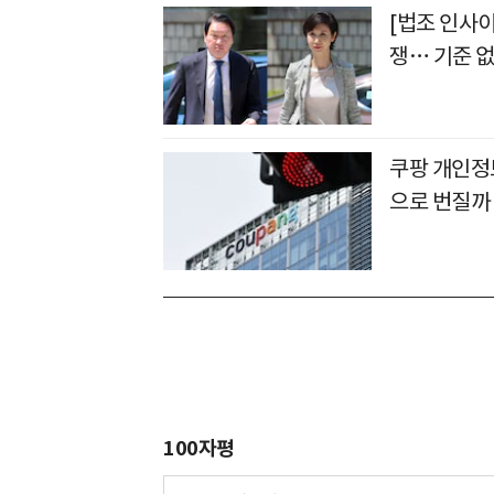
[법조 인사
쟁… 기준 없
쿠팡 개인정
으로 번질까
100자평