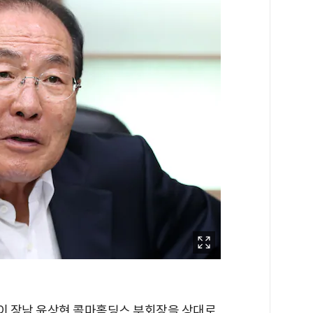
이 장남 윤상현 콜마홀딩스 부회장을 상대로