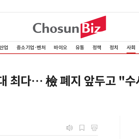
산업
중소기업·벤처
바이오
유통
정책
정치
사회
대 최다… 檢 폐지 앞두고 "