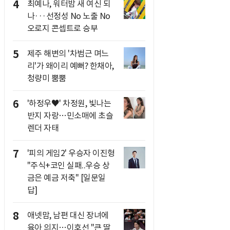
4
최예나, 워터밤 새 여신 되
나···선정성 No 노출 No
오로지 콘셉트로 승부
5
제주 해변의 '차범근 며느
리'가 왜이리 예뻐? 한채아,
청량미 뿜뿜
6
'하정우♥' 차정원, 빛나는
반지 자랑…민소매에 초슬
렌더 자태
7
'피의 게임2' 우승자 이진형
"주식+코인 실패..우승 상
금은 예금 저축" [일문일
답]
8
애넷맘, 남편 대신 장녀에
육아 의지…이호선 "큰 딸