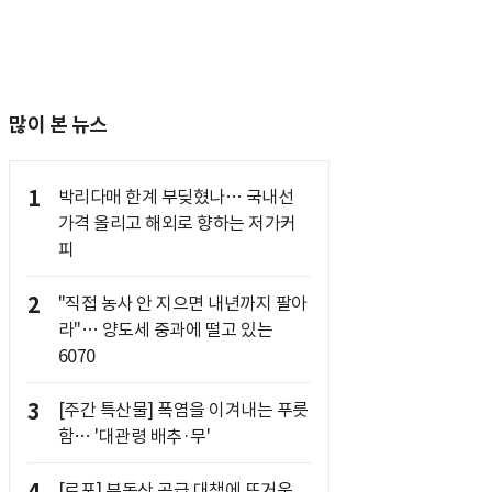
많이 본 뉴스
1
박리다매 한계 부딪혔나… 국내선
가격 올리고 해외로 향하는 저가커
피
2
"직접 농사 안 지으면 내년까지 팔아
라"… 양도세 중과에 떨고 있는
6070
3
[주간 특산물] 폭염을 이겨내는 푸릇
함… '대관령 배추·무'
[르포] 부동산 공급 대책에 뜨거운