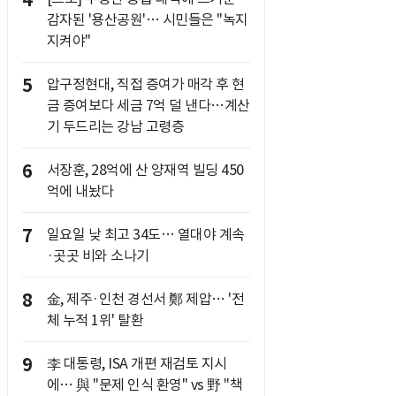
4
감자된 '용산공원'… 시민들은 "녹지
지켜야"
5
압구정현대, 직접 증여가 매각 후 현
금 증여보다 세금 7억 덜 낸다…계산
기 두드리는 강남 고령층
6
서장훈, 28억에 산 양재역 빌딩 450
억에 내놨다
7
일요일 낮 최고 34도… 열대야 계속
·곳곳 비와 소나기
8
金, 제주·인천 경선서 鄭 제압… '전
체 누적 1위' 탈환
9
李 대통령, ISA 개편 재검토 지시
에… 與 "문제 인식 환영" vs 野 "책