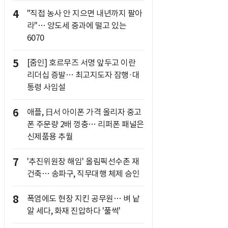
4
"직접 농사 안 지으면 내년까지 팔아
라"… 양도세 중과에 떨고 있는
6070
5
[줌인] 호르무즈 서명 앞두고 이란
리더십 증발… 최고지도자 잠행·대
통령 사임설
6
애플, 日서 아이폰 가격 올리자 중고
폰 주문량 2배 껑충… 리퍼폰 패널은
신제품용 추월
7
'추진위원장 해임' 올림픽선수촌 재
건축… 송파구, 직무대행 체제 승인
8
폭염에도 현장 지킨 공무원… 벼 낱
알 세다, 화재 진압하다 '풀썩'