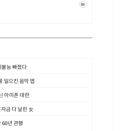
제불능 빠졌다
풍 일으킨 음악 앱
아닌 아이폰 대란
혼자금 다 날린 女
 60년 관행