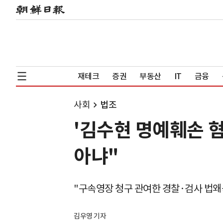
재테크
증권
부동산
IT
금융
사회
법조
'김수현 명예훼손 혐
아냐"
"구속영장 청구 관여한 경찰·검사 법왜
김우영 기자