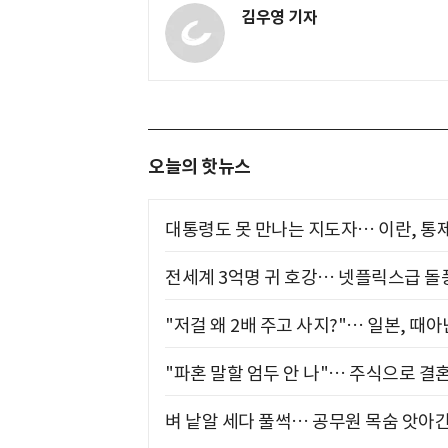
김우영 기자
오늘의 핫뉴스
대통령도 못 만나는 지도자… 이란, 통
전세계 3억명 귀 호강… 넷플릭스급 돌
"저걸 왜 2배 주고 사지?"… 일본, 때
"파혼 말할 엄두 안 나"… 주식으로 결
벼 낱알 세다 풀썩… 공무원 목숨 앗아간