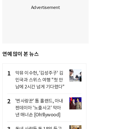
연예 많이 본 뉴스
1
악뮤 이수현, '김성주子' 김
민국과 스위스 여행 "첫 만
남에 2시간 넘게 기다렸다"
2
'찐사랑꾼' 톰 홀랜드, 아내
젠데이아 '노출사고' 막아
낸 매너손 [Oh!llywood]
동네 사람들 돈 18억 들고