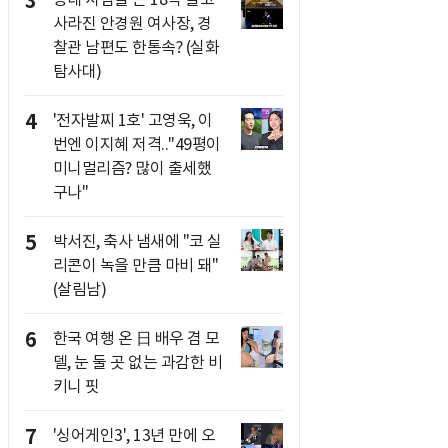
3
사라진 안경원 여사장, 경
찰관 남편도 한통속? (실화
탐사대)
4
'전자발찌 1호' 고영욱, 이
번엔 이지혜 저격.."49평이
미니멀리즘? 많이 출세했
구나"
5
박서진, 축사 냄새에 "코 실
리콘이 녹을 만큼 마비 돼"
(살림남)
6
한국 여행 온 日 배우 겸 모
델, 눈 둘 곳 없는 과감한 비
키니 핏
7
'싱어게인3', 13년 만에 오