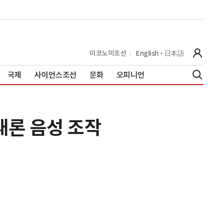
이코노미조선
English
日本語
국제
사이언스조선
문화
오피니언
새론 음성 조작