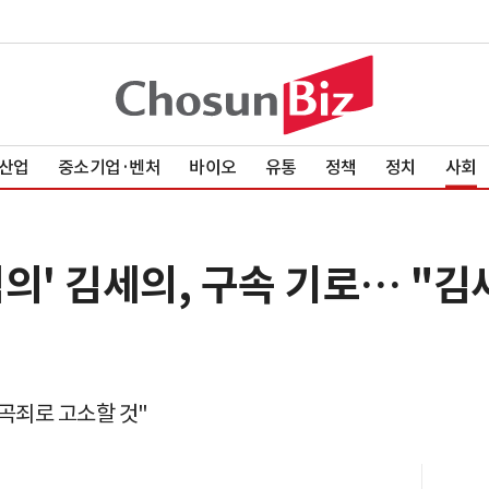
산업
중소기업·벤처
바이오
유통
정책
정치
사회
의' 김세의, 구속 기로… "김
곡죄로 고소할 것"