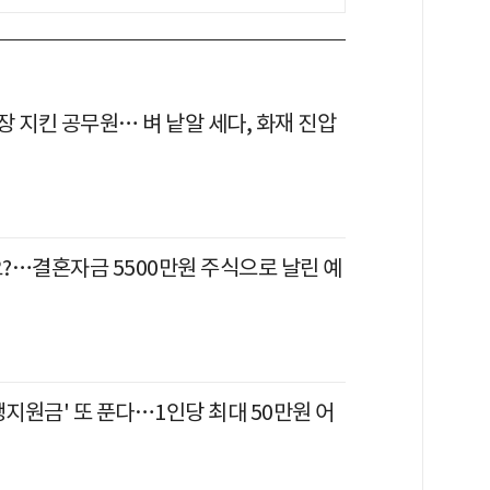
 지킨 공무원… 벼 낱알 세다, 화재 진압
?…결혼자금 5500만원 주식으로 날린 예
생지원금' 또 푼다…1인당 최대 50만원 어