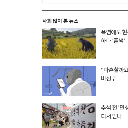
사회 많이 본 뉴스
폭염에도 현장
하다 '풀썩'
"파혼할까요
비신부
추석 전 '민
디서 받나