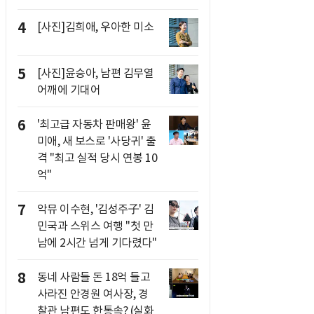
4
[사진]김희애, 우아한 미소
5
[사진]윤승아, 남편 김무열
어깨에 기대어
6
'최고급 자동차 판매왕' 윤
미애, 새 보스로 '사당귀' 출
격 "최고 실적 당시 연봉 10
억"
7
악뮤 이수현, '김성주子' 김
민국과 스위스 여행 "첫 만
남에 2시간 넘게 기다렸다"
8
동네 사람들 돈 18억 들고
사라진 안경원 여사장, 경
찰관 남편도 한통속? (실화