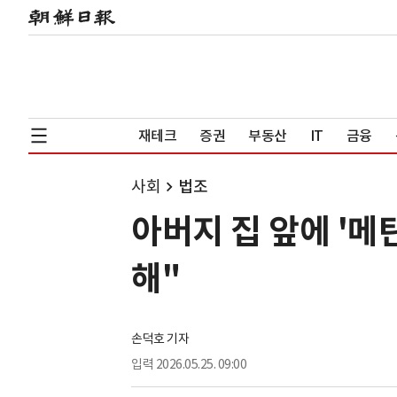
재테크
증권
부동산
IT
금융
사회
법조
아버지 집 앞에 '메
해"
손덕호 기자
입력
2026.05.25. 09:00