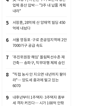
4
업체 증산 압박… "3주 내 납품 계획
내라"
5
서장훈, 28억에 산 양재역 빌딩 450
억에 내놨다
6
서울 영등포·구로 준공업지역에 2만
7000가구 공급 속도
7
'추진위원장 해임' 올림픽선수촌 재
건축… 송파구, 직무대행 체제 승인
8
"직접 농사 안 지으면 내년까지 팔아
라"… 양도세 중과에 떨고 있는
6070
9
내후년부터 1주택자·3주택자 종부
세 격차 커진다… 시가 100억 안팎