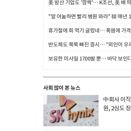
美 방산 기업도 '깜짝'… K조선, 美 배
"말 어눌하면 빨리 병원 와라" 韓 매년 
휴가철에 회 먹기 글렀네… 폭염에 가격 
반도체도 쭉쭉 빠진 증시… "외인이 우리
보유한 미사일 1700발 뿐… 바닥 보인다
사회 많이 본 뉴스
中회사 이직
원, 2심도 