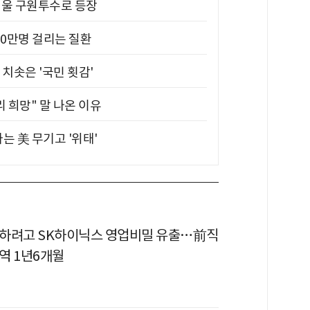
 띄울 구원투수로 등장
10만명 걸리는 질환
치솟은 '국민 횟감'
 희망" 말 나온 이유
는 美 무기고 '위태'
하려고 SK하이닉스 영업비밀 유출…前직
징역 1년6개월