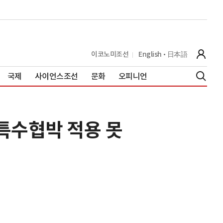
이코노미조선
English
日本語
국제
사이언스조선
문화
오피니언
"특수협박 적용 못