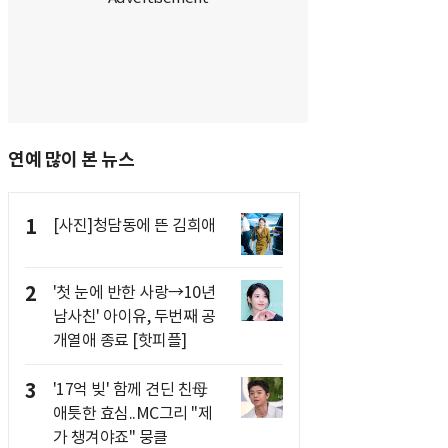
연예 많이 본 뉴스
1
[사진]청담동에 뜬 김희애
2
'첫 눈에 반한 사랑→10년
남사친' 아이유, 두번째 공
개열애 종료 [핫피플]
3
'17억 빚' 함께 견딘 친母
애틋한 효심..MC그리 "제
가 챙겨야죠" 뭉클