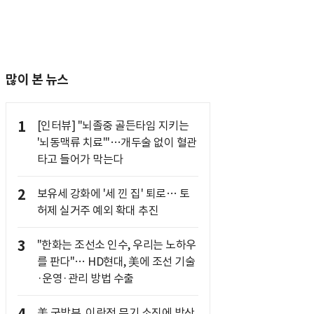
많이 본 뉴스
1
[인터뷰] "뇌졸중 골든타임 지키는
'뇌동맥류 치료'"…개두술 없이 혈관
타고 들어가 막는다
2
보유세 강화에 '세 낀 집' 퇴로… 토
허제 실거주 예외 확대 추진
3
"한화는 조선소 인수, 우리는 노하우
를 판다"… HD현대, 美에 조선 기술
·운영·관리 방법 수출
美 국방부, 이란전 무기 소진에 방산