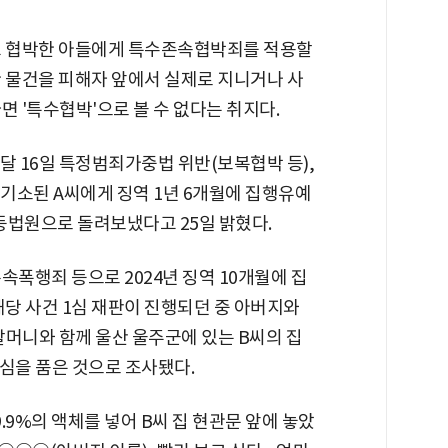
고 협박한 아들에게 특수존속협박죄를 적용할
한 물건을 피해자 앞에서 실제로 지니거나 사
면 '특수협박'으로 볼 수 없다는 취지다.
달 16일 특정범죄가중법 위반(보복협박 등),
기소된 A씨에게 징역 1년 6개월에 집행유예
등법원으로 돌려보냈다고 25일 밝혔다.
존속폭행죄 등으로 2024년 징역 10개월에 집
해당 사건 1심 재판이 진행되던 중 아버지와
 외할머니와 함께 울산 울주군에 있는 B씨의 집
심을 품은 것으로 조사됐다.
9.9%의 액체를 넣어 B씨 집 현관문 앞에 놓았