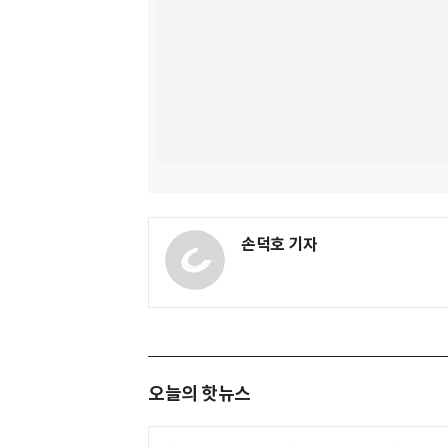
손덕호 기자
오늘의 핫뉴스