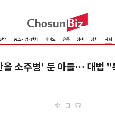
산업
중소기업·벤처
바이오
유통
정책
정치
사회
탄올 소주병' 둔 아들… 대법 