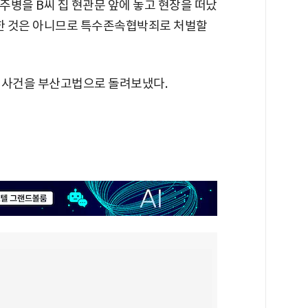
소주병을 B씨 집 현관문 앞에 놓고 현장을 떠났
박한 것은 아니므로 특수존속협박죄로 처벌할
 사건을 부산고법으로 돌려보냈다.