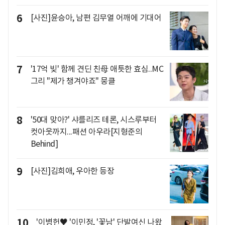
6
[사진]윤승아, 남편 김무열 어깨에 기대어
7
'17억 빚' 함께 견딘 친母 애틋한 효심..MC
그리 "제가 챙겨야죠" 뭉클
8
'50대 맞아?' 샤를리즈 테론, 시스루부터
컷아웃까지...패션 아우라[지형준의
Behind]
9
[사진]김희애, 우아한 등장
10
'이병헌♥ '이민정, '꽃남' 단발여신 나왔