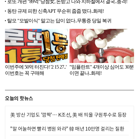
오늘의 핫뉴스
美 방산 기업도 '깜짝'… K조선, 美 배 띄울 구원투수로 등장
"말 어눌하면 빨리 병원 와라" 韓 매년 10만명 걸리는 질환