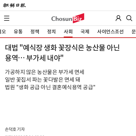
이오
유통
정책
정치
사회
국제
사이언스조선
문
대법 "예식장 생화 꽃장식은 농산물 아닌
용역… 부가세 내야"
가공하지 않은 농산물은 부가세 면세
일반 꽃집서 파는 꽃다발은 면세 돼
법원 "생화 공급 아닌 결혼예식용역 공급"
손덕호 기자