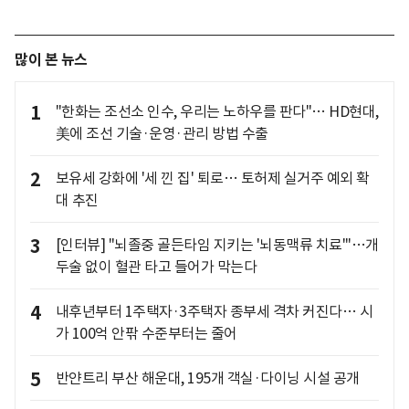
많이 본 뉴스
1
"한화는 조선소 인수, 우리는 노하우를 판다"… HD현대,
美에 조선 기술·운영·관리 방법 수출
2
보유세 강화에 '세 낀 집' 퇴로… 토허제 실거주 예외 확
대 추진
3
[인터뷰] "뇌졸중 골든타임 지키는 '뇌동맥류 치료'"…개
두술 없이 혈관 타고 들어가 막는다
4
내후년부터 1주택자·3주택자 종부세 격차 커진다… 시
가 100억 안팎 수준부터는 줄어
5
반얀트리 부산 해운대, 195개 객실·다이닝 시설 공개