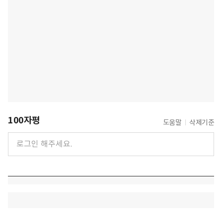
100자평
도움말
삭제기준