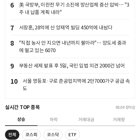
6
美 국방부, 이란전 무기 소진에 방산업체 증산 압박… "3
주 내 납품 계획 내라"
7
서장훈, 28억에 산 양재역 빌딩 450억에 내놨다
8
"직접 농사 안 지으면 내년까지 팔아라"… 양도세 중과
에 떨고 있는 6070
9
부동산 세제 발표 후 5일, 국민 입법 의견 2000건 넘어
10
서울 영등포·구로 준공업지역에 2만7000가구 공급 속
도
실시간 TOP 종목
08.09
장마감
상승
하락
거래대금
거래량
전체
코스피
코스닥
ETF