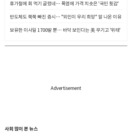
휴가철에 회 먹기 글렀네… 폭염에 가격 치솟은 '국민 횟감'
반도체도 쭉쭉 빠진 증시… "외인이 우리 희망" 말 나온 이유
보유한 미사일 1700발 뿐… 바닥 보인다는 美 무기고 '위태'
사회 많이 본 뉴스