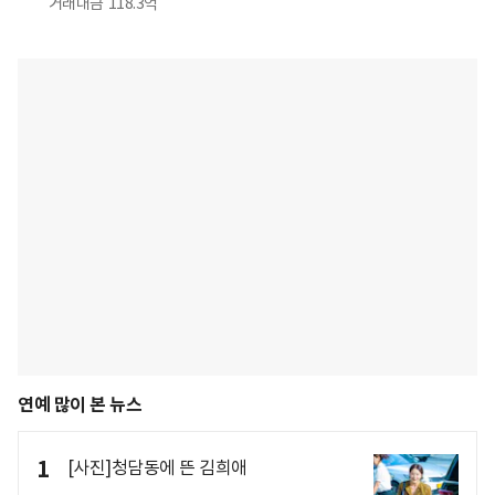
거래대금
118.3억
연예 많이 본 뉴스
1
[사진]청담동에 뜬 김희애