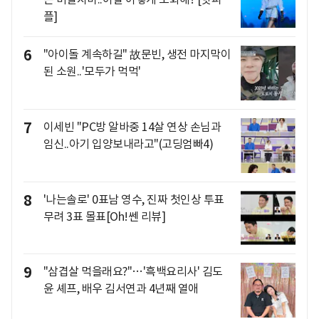
플]
6
"아이돌 계속하길" 故문빈, 생전 마지막이
된 소원..'모두가 먹먹'
7
이세빈 "PC방 알바중 14살 연상 손님과
임신..아기 입양보내라고"(고딩엄빠4)
8
'나는솔로' 0표남 영수, 진짜 첫인상 투표
무려 3표 몰표[Oh!쎈 리뷰]
9
"삼겹살 먹을래요?"…'흑백요리사' 김도
윤 셰프, 배우 김서연과 4년째 열애