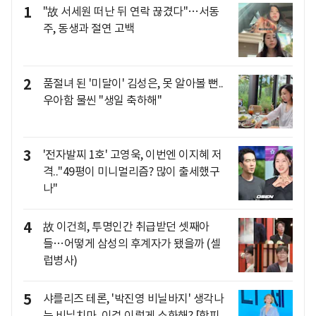
1
"故 서세원 떠난 뒤 연락 끊겼다"…서동
주, 동생과 절연 고백
2
품절녀 된 '미달이' 김성은, 못 알아볼 뻔..
우아함 물씬 "생일 축하해"
3
'전자발찌 1호' 고영욱, 이번엔 이지혜 저
격.."49평이 미니멀리즘? 많이 출세했구
나"
4
故 이건희, 투명인간 취급받던 셋째아
들…어떻게 삼성의 후계자가 됐을까 (셀
럽병사)
5
샤를리즈 테론, '박진영 비닐바지' 생각나
는 비닐치마..이걸 이렇게 소화해? [핫피