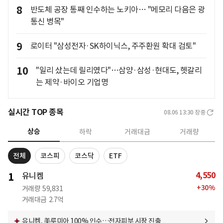
8
반도체 공장 통째 인수하는 노키아… "메모리 다음은 광
통신 병목"
9
로이터 "삼성전자·SK하이닉스, 주주환원 확대 검토"
10
"일리 샀는데 릴리였다"…삼양·삼성·현대도, 헷갈리
는 제약·바이오 기업명
실시간 TOP 종목
08.06 13:30
장중
상승
하락
거래대금
거래량
전체
코스피
코스닥
ETF
4,550
1
유니켐
+
30
%
거래량
59,831
거래대금
2.7억
유니켐, 美루미아 100% 인수…전자피부 시장 진출