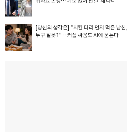
위자료 논쟁… 기준 없어 판결 '제각각'
[당신의 생각은] "치킨 다리 먼저 먹은 남친,
누구 잘못?"… 커플 싸움도 AI에 묻는다