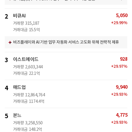
5,050
2
비큐AI
+
29.99
%
거래량
315,187
거래대금
15.5억
비즈플레이와 AI 기반 업무 자동화 서비스 고도화 위해 전략적 제휴
928
3
이스트에이드
+
29.97
%
거래량
2,603,344
거래대금
22.1억
9,940
4
매드업
+
29.93
%
거래량
12,864,764
거래대금
1174.4억
4,775
5
본느
+
29.93
%
거래량
3,258,550
거래대금
148.2억