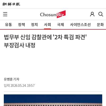
유통
정책
정치
사회
국제
사이언스조선
문화
법무부 신임 감찰관에 '2차 특검 파견'
부장검사 내정
유병훈 기자
입력
2026.05.24. 19:57