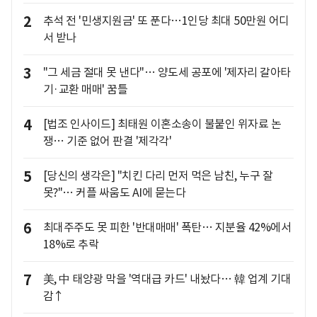
2
추석 전 '민생지원금' 또 푼다…1인당 최대 50만원 어디
서 받나
3
"그 세금 절대 못 낸다"… 양도세 공포에 '제자리 갈아타
기·교환 매매' 꿈틀
4
[법조 인사이드] 최태원 이혼소송이 불붙인 위자료 논
쟁… 기준 없어 판결 '제각각'
5
[당신의 생각은] "치킨 다리 먼저 먹은 남친, 누구 잘
못?"… 커플 싸움도 AI에 묻는다
6
최대주주도 못 피한 '반대매매' 폭탄… 지분율 42%에서
18%로 추락
7
美, 中 태양광 막을 '역대급 카드' 내놨다… 韓 업계 기대
감↑