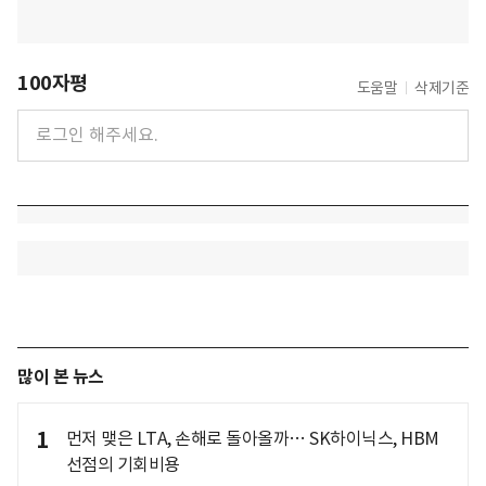
100자평
도움말
삭제기준
많이 본 뉴스
1
먼저 맺은 LTA, 손해로 돌아올까… SK하이닉스, HBM
선점의 기회비용