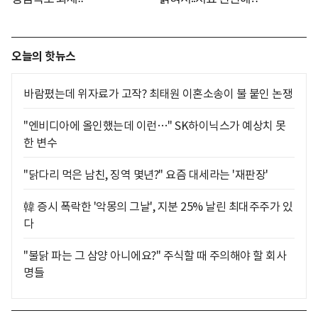
오늘의 핫뉴스
바람폈는데 위자료가 고작? 최태원 이혼소송이 불 붙인 논쟁
"엔비디아에 올인했는데 이런…" SK하이닉스가 예상치 못
한 변수
"닭다리 먹은 남친, 징역 몇년?" 요즘 대세라는 '재판장'
韓 증시 폭락한 '악몽의 그날', 지분 25% 날린 최대주주가 있
다
"불닭 파는 그 삼양 아니에요?" 주식할 때 주의해야 할 회사
명들