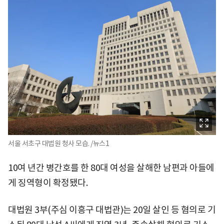
서울 서초구 대법원 청사 모습. /뉴스1
10여 년간 병간호를 한 80대 여성을 살해한 남편과 아들에
게 징역형이 확정됐다.
대법원 3부(주심 이흥구 대법관)는 20일 살인 등 혐의로 기