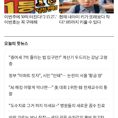
오늘의 핫뉴스
"증여세 7억 줄이는 법 있구먼!" 계산기 두드리는 강남 고령
층
정부 "아파트 짓자", 시민 "안돼"… 논란의 서울 '황금 땅'
"AI 해킹 어떻게 막냐면…" 美 대회 1위한 韓 천재교수의 통
찰
"도수치료 그거 하지 마세요~" 병원들의 새로운 꼼수 진료
바람 가르는 보닛 장착… 세단 같은 승차감의 볼보 전기차