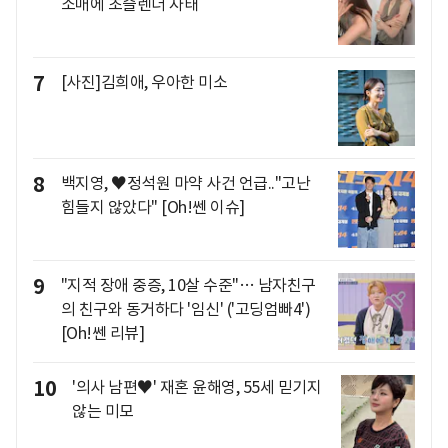
소매에 초슬렌더 자태
7
[사진]김희애, 우아한 미소
8
백지영, ♥정석원 마약 사건 언급.."고난
힘들지 않았다" [Oh!쎈 이슈]
9
"지적 장애 중증, 10살 수준"… 남자친구
의 친구와 동거하다 '임신' ('고딩엄빠4')
[Oh!쎈 리뷰]
10
'의사 남편♥' 재혼 윤해영, 55세 믿기지
않는 미모