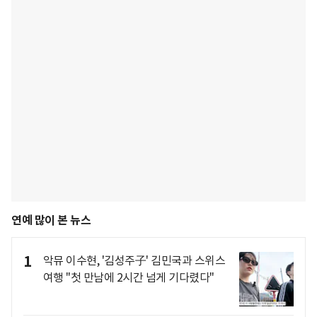
연예 많이 본 뉴스
1
악뮤 이수현, '김성주子' 김민국과 스위스
여행 "첫 만남에 2시간 넘게 기다렸다"