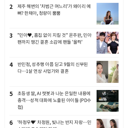
2
제주 해변의 '차범근 며느리'가 왜이리 예
뻐? 한채아, 청량미 뿜뿜
3
"민아♥, 흠집 없이 지킬 것" 온주완, 민아
팬까지 챙긴 결혼 소감에 팬들 '울컥'
4
반민정, 성추행 아픔 딛고 9월의 신부된
다…1살 연상 사업가와 결혼
5
초등생 딸, AI 챗봇과 나눈 은밀한 내용에
충격…성적 대화에 노출된 아이들 (PD수
첩)
6
'하정우♥' 차정원, 빛나는 반지 자랑…민