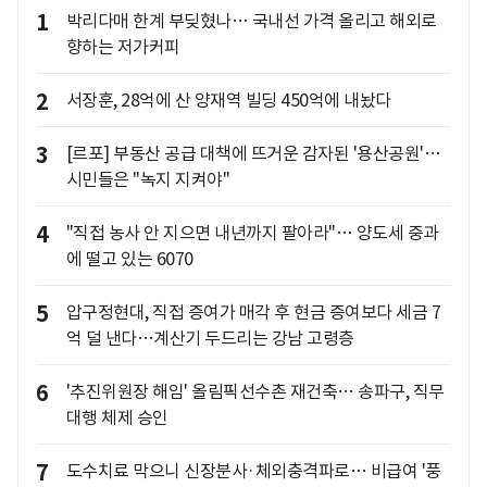
1
박리다매 한계 부딪혔나… 국내선 가격 올리고 해외로
향하는 저가커피
2
서장훈, 28억에 산 양재역 빌딩 450억에 내놨다
3
[르포] 부동산 공급 대책에 뜨거운 감자된 '용산공원'…
시민들은 "녹지 지켜야"
4
"직접 농사 안 지으면 내년까지 팔아라"… 양도세 중과
에 떨고 있는 6070
5
압구정현대, 직접 증여가 매각 후 현금 증여보다 세금 7
억 덜 낸다…계산기 두드리는 강남 고령층
6
'추진위원장 해임' 올림픽선수촌 재건축… 송파구, 직무
대행 체제 승인
7
도수치료 막으니 신장분사·체외충격파로… 비급여 '풍