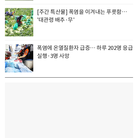
[주간 특산물] 폭염을 이겨내는 푸릇함…
'대관령 배추·무'
폭염에 온열질환자 급증… 하루 202명 응급
실행·3명 사망