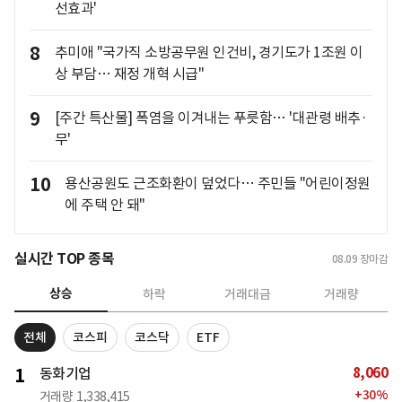
선효과'
8
추미애 "국가직 소방공무원 인건비, 경기도가 1조원 이
상 부담… 재정 개혁 시급"
9
[주간 특산물] 폭염을 이겨내는 푸릇함… '대관령 배추·
무'
10
용산공원도 근조화환이 덮었다… 주민들 "어린이정원
에 주택 안 돼"
실시간 TOP 종목
08.09
장마감
상승
하락
거래대금
거래량
전체
코스피
코스닥
ETF
8,060
1
동화기업
+
30
%
거래량
1,338,415