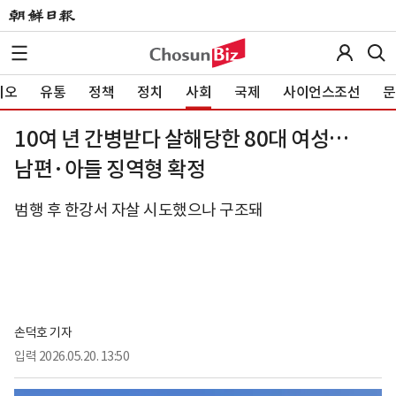
이오
유통
정책
정치
사회
국제
사이언스조선
문
10여 년 간병받다 살해당한 80대 여성…
남편·아들 징역형 확정
범행 후 한강서 자살 시도했으나 구조돼
손덕호 기자
입력
2026.05.20. 13:50