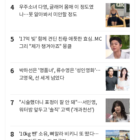
4
우주소녀 다영, 글래머 몸매 이 정도였
나…못 알아봐서 미안할 정도
5
'17억 빚' 함께 견딘 친母 애틋한 효심..MC
그리 "제가 챙겨야죠" 뭉클
6
박하선은 '명품녀', 류수영은 '성인영화'…
고영욱, 선 세게 넘었다
7
"시술했더니 표정이 잘 안 돼"…서인영,
워터밤 앞두고 '솔직' 고백 ('개과천선')
8
'10kg 뺀' 소유, 뼈말라 비키니 또 떴다…