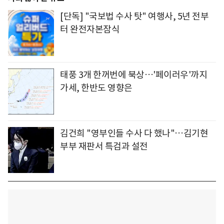
[단독] "국보법 수사 탓" 여행사, 5년 전부
터 완전자본잠식
태풍 3개 한꺼번에 북상…'페이러우'까지
가세, 한반도 영향은
김건희 "영부인들 수사 다 했나"…김기현
부부 재판서 특검과 설전