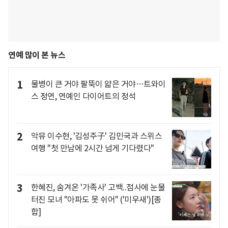
연예 많이 본 뉴스
1
물병이 큰 거야 팔뚝이 얇은 거야…트와이
스 정연, 연예인 다이어트의 정석
2
악뮤 이수현, '김성주子' 김민국과 스위스
여행 "첫 만남에 2시간 넘게 기다렸다"
3
한혜진, 숨겨온 '가족사' 고백..점사에 눈물
터진 모녀 "아파도 못 쉬어" ('미우새')[종
합]