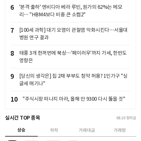
6
'본격 출하' 엔비디아 베라 루빈, 원가의 62%는 메모
리… "HBM4보다 비중 큰 소캠2"
7
[100세 과학] 대기 오염이 관절염 악화시킨다…서울대
병원 연구 결과
8
태풍 3개 한꺼번에 북상…'페이러우'까지 가세, 한반도
영향은
9
[당신의 생각은] 집 2채 부부도 청약 허용? 1인가구 "싱
글세 매기나"
10
"주식시장 떠나지 마라, 올해 안 9300 다시 뚫을 것"
실시간 TOP 종목
08.10
장마감
상승
하락
거래대금
거래량