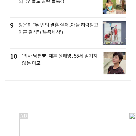
외국인들도 놀란 볼륨감
9
방은희 "두 번의 결혼 실패..아들 허락받고
이혼 결심" ('특종세상')
10
'의사 남편♥' 재혼 윤해영, 55세 믿기지
않는 미모