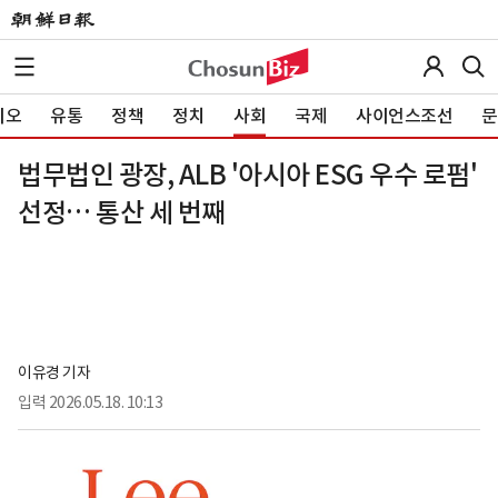
이오
유통
정책
정치
사회
국제
사이언스조선
문
법무법인 광장, ALB '아시아 ESG 우수 로펌'
선정… 통산 세 번째
이유경 기자
입력
2026.05.18. 10:13