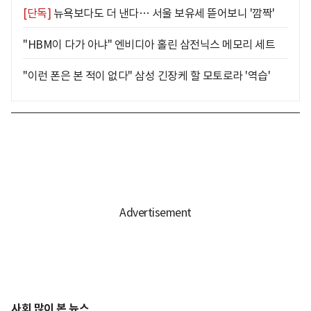
[단독]
뉴욕보다도 더 낸다… 서울 보유세 뜯어보니 '깜짝'
"HBM이 다가 아냐" 엔비디아 홀린 삼전닉스 메모리 세트
"이런 폰은 본 적이 없다" 삼성 긴장케 할 모토로라 '역습'
사회 많이 본 뉴스