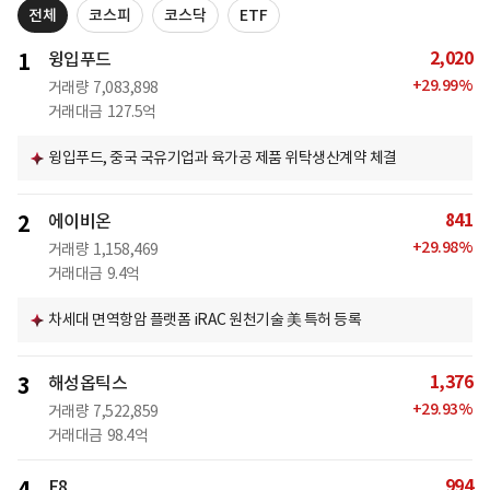
전체
코스피
코스닥
ETF
2,020
1
윙입푸드
+
29.99
%
거래량
7,083,898
거래대금
127.5억
윙입푸드, 중국 국유기업과 육가공 제품 위탁생산계약 체결
841
2
에이비온
+
29.98
%
거래량
1,158,469
거래대금
9.4억
차세대 면역항암 플랫폼 iRAC 원천기술 美 특허 등록
1,376
3
해성옵틱스
+
29.93
%
거래량
7,522,859
거래대금
98.4억
994
E8