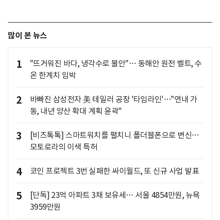
많이 본 뉴스
1
"뜨거워진 바다, 냉각수로 불안"… 동해안 원전 벨트, 수
온 한계치 임박
2
바빠진 삼성전자 美 테일러 공장 '타임라인'…"연내 가
동, 내년 양산 확대 계획 윤곽"
3
[비즈톡톡] 스마트워치를 펼치니 폴더블폰으로 변신…
모토로라의 이색 특허
4
코인 프로젝트 3번 실패한 싸이월드, 또 신규 사업 발표
5
[단독] 23억 아파트 3채 보유세… 서울 4854만원, 뉴욕
3959만원