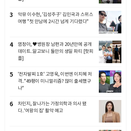
3
악뮤 이수현, '김성주子' 김민국과 스위스
여행 "첫 만남에 2시간 넘게 기다렸다"
4
염정아, ♥병원장 남편과 20년만에 공개
데이트..알고보니 둘만의 생일 파티 [핫피
플]
5
'전자발찌 1호' 고영욱, 이번엔 이지혜 저
격.."49평이 미니멀리즘? 많이 출세했구
나"
6
차민지, 잘나가는 가정의학과 의사 됐
다..'여왕의 집' 활약 예고