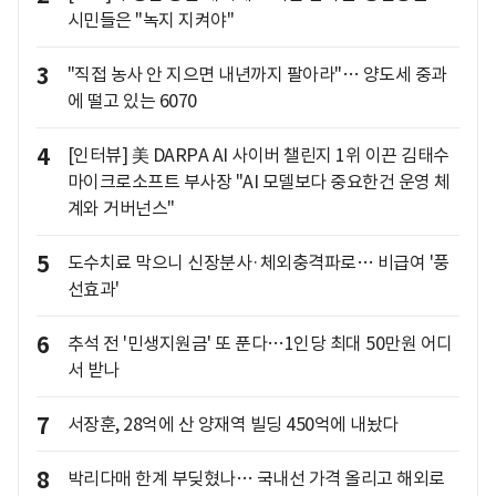
시민들은 "녹지 지켜야"
3
"직접 농사 안 지으면 내년까지 팔아라"… 양도세 중과
에 떨고 있는 6070
4
[인터뷰] 美 DARPA AI 사이버 챌린지 1위 이끈 김태수
마이크로소프트 부사장 "AI 모델보다 중요한건 운영 체
계와 거버넌스"
5
도수치료 막으니 신장분사·체외충격파로… 비급여 '풍
선효과'
6
추석 전 '민생지원금' 또 푼다…1인당 최대 50만원 어디
서 받나
7
서장훈, 28억에 산 양재역 빌딩 450억에 내놨다
8
박리다매 한계 부딪혔나… 국내선 가격 올리고 해외로