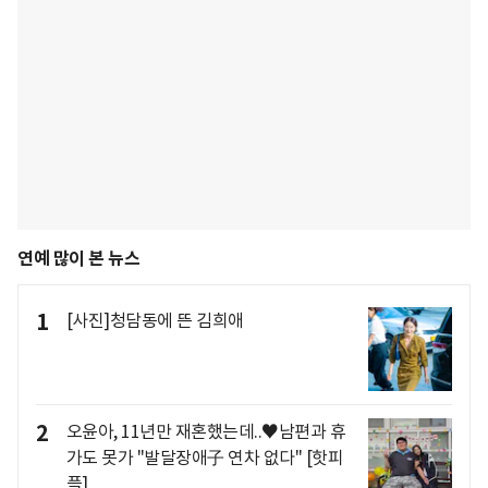
연예 많이 본 뉴스
1
[사진]청담동에 뜬 김희애
2
오윤아, 11년만 재혼했는데..♥남편과 휴
가도 못가 "발달장애子 연차 없다" [핫피
플]