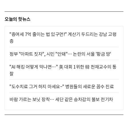
오늘의 핫뉴스
"증여세 7억 줄이는 법 있구먼!" 계산기 두드리는 강남 고령
층
정부 "아파트 짓자", 시민 "안돼"… 논란의 서울 '황금 땅'
"AI 해킹 어떻게 막냐면…" 美 대회 1위한 韓 천재교수의 통
찰
"도수치료 그거 하지 마세요~" 병원들의 새로운 꼼수 진료
바람 가르는 보닛 장착… 세단 같은 승차감의 볼보 전기차