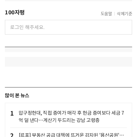
100자평
도움말
삭제기준
많이 본 뉴스
1
압구정현대, 직접 증여가 매각 후 현금 증여보다 세금 7
억 덜 낸다…계산기 두드리는 강남 고령층
2
[르포] 부동산 공급 대책에 뜨거운 감자된 '용산공원'…