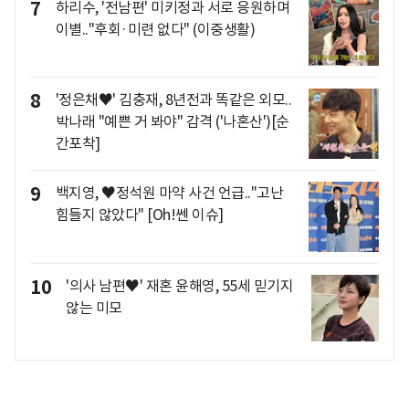
7
하리수, '전남편' 미키정과 서로 응원하며
이별.."후회·미련 없다" (이중생활)
8
'정은채♥' 김충재, 8년전과 똑같은 외모..
박나래 "예쁜 거 봐야" 감격 ('나혼산')[순
간포착]
9
백지영, ♥정석원 마약 사건 언급.."고난
힘들지 않았다" [Oh!쎈 이슈]
10
'의사 남편♥' 재혼 윤해영, 55세 믿기지
않는 미모