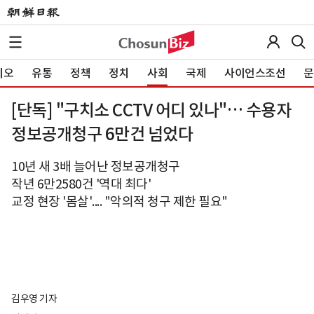
이오
유통
정책
정치
사회
국제
사이언스조선
문
[단독] "구치소 CCTV 어디 있나"… 수용자
정보공개청구 6만건 넘었다
10년 새 3배 늘어난 정보공개청구
작년 6만2580건 '역대 최다'
교정 현장 '몸살'.... "악의적 청구 제한 필요"
김우영 기자