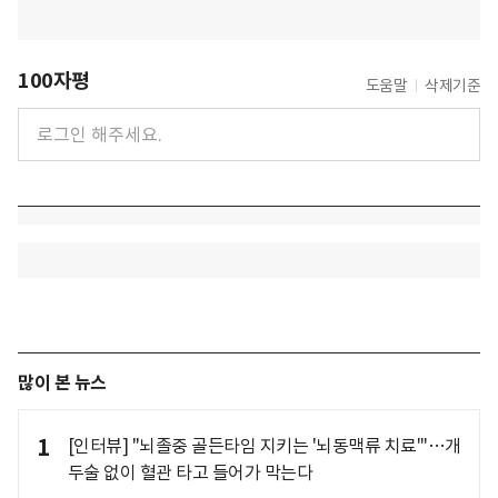
100자평
도움말
삭제기준
많이 본 뉴스
1
[인터뷰] "뇌졸중 골든타임 지키는 '뇌동맥류 치료'"…개
두술 없이 혈관 타고 들어가 막는다