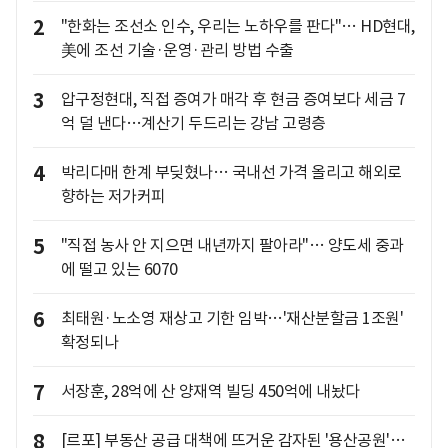
2
"한화는 조선소 인수, 우리는 노하우를 판다"… HD현대,
美에 조선 기술·운영·관리 방법 수출
3
압구정현대, 직접 증여가 매각 후 현금 증여보다 세금 7
억 덜 낸다…계산기 두드리는 강남 고령층
4
박리다매 한계 부딪혔나… 국내선 가격 올리고 해외로
향하는 저가커피
5
"직접 농사 안 지으면 내년까지 팔아라"… 양도세 중과
에 떨고 있는 6070
6
최태원·노소영 재상고 기한 임박…'재산분할금 1조원'
확정되나
7
서장훈, 28억에 산 양재역 빌딩 450억에 내놨다
8
[르포] 부동산 공급 대책에 뜨거운 감자된 '용산공원'…