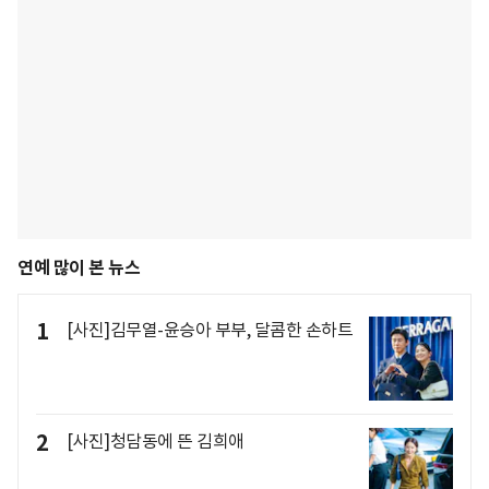
연예 많이 본 뉴스
1
[사진]김무열-윤승아 부부, 달콤한 손하트
2
[사진]청담동에 뜬 김희애