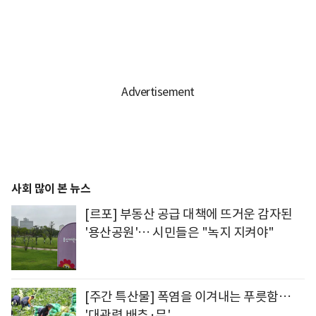
사회 많이 본 뉴스
[르포] 부동산 공급 대책에 뜨거운 감자된
'용산공원'… 시민들은 "녹지 지켜야"
[주간 특산물] 폭염을 이겨내는 푸릇함…
'대관령 배추·무'