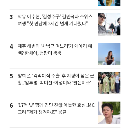
3
악뮤 이수현, '김성주子' 김민국과 스위스
여행 "첫 만남에 2시간 넘게 기다렸다"
4
제주 해변의 '차범근 며느리'가 왜이리 예
뻐? 한채아, 청량미 뿜뿜
5
양희은, '각막이식 수술' 후 지팡이 짚은 근
황..'암투병' 박미선·이성미와 '밝은미소'
6
'17억 빚' 함께 견딘 친母 애틋한 효심..MC
그리 "제가 챙겨야죠" 뭉클