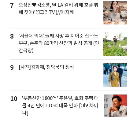
7
오상진♥김소영, 딸 LA 갈비 위해 호텔 뷔
페 찾아('띵그리TV')//어저께
8
'서울대 의대' 둘째 사망 후 지어준 집…노
부부, 손주와 80마리 산양과 일상 공개 (인
간극장)
9
[사진]김희애, 청담룩의 정석
10
'부동산만 1800억' 주윤발, 호화 주택 매
물 4년 만에 110억 대폭 인하 [Oh! 차이
나]