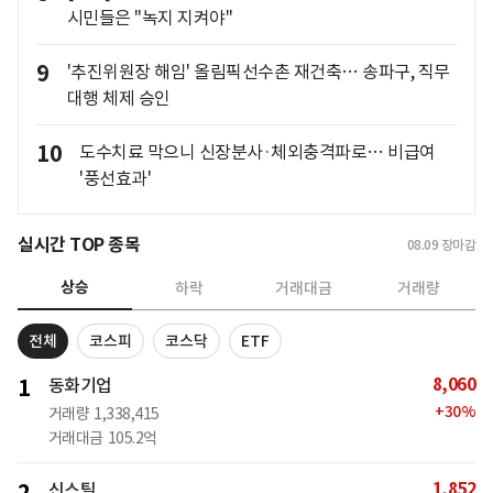
시민들은 "녹지 지켜야"
9
'추진위원장 해임' 올림픽선수촌 재건축… 송파구, 직무
대행 체제 승인
10
도수치료 막으니 신장분사·체외충격파로… 비급여
'풍선효과'
실시간 TOP 종목
08.09
장마감
상승
하락
거래대금
거래량
전체
코스피
코스닥
ETF
8,060
1
동화기업
+
30
%
거래량
1,338,415
거래대금
105.2억
1,852
신스틸