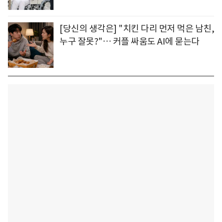
[당신의 생각은] "치킨 다리 먼저 먹은 남친,
누구 잘못?"… 커플 싸움도 AI에 묻는다