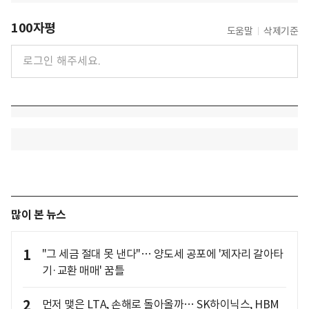
100자평
도움말
삭제기준
많이 본 뉴스
1
"그 세금 절대 못 낸다"… 양도세 공포에 '제자리 갈아타
기·교환 매매' 꿈틀
2
먼저 맺은 LTA, 손해로 돌아올까… SK하이닉스, HBM