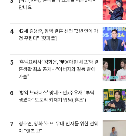
3
[사진]현리, '킬러들의 쇼핑몰 시즌2'에서
만나요
4
42세 김용준, 깜짝 결혼 선언 "3년 안에 가
정 꾸린다" [핫피플]
5
'흑백요리사' 김희은, '♥윤대현 셰프'와 결
혼생활 최초 공개…"아버지와 갈등 끝에
가출"
6
'병약 브라더스' 맞네…던x주우재 "투턱
생겼다" 도토리 키재기 입담('홈즈')
7
정호연, 영화 '호프' 무대 인사를 위한 런웨
이 "렛츠 고"