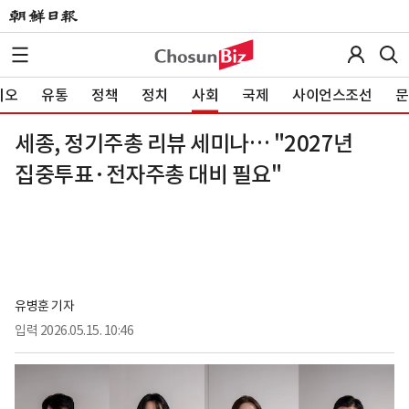
이오
유통
정책
정치
사회
국제
사이언스조선
문
세종, 정기주총 리뷰 세미나… "2027년
집중투표·전자주총 대비 필요"
유병훈 기자
입력
2026.05.15. 10:46