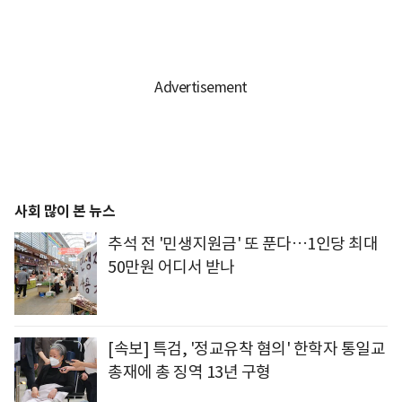
사회 많이 본 뉴스
추석 전 '민생지원금' 또 푼다…1인당 최대
50만원 어디서 받나
[속보] 특검, '정교유착 혐의' 한학자 통일교
총재에 총 징역 13년 구형