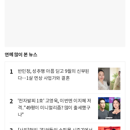
연예 많이 본 뉴스
1
반민정, 성추행 아픔 딛고 9월의 신부된
다…1살 연상 사업가와 결혼
2
'전자발찌 1호' 고영욱, 이번엔 이지혜 저
격.."49평이 미니멀리즘? 많이 출세했구
나"