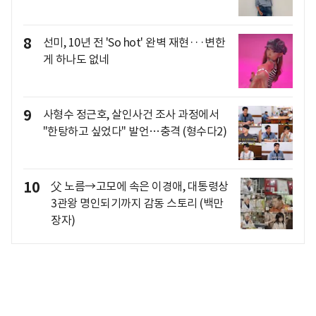
8
선미, 10년 전 'So hot' 완벽 재현···변한
게 하나도 없네
9
사형수 정근호, 살인사건 조사 과정에서
"한탕하고 싶었다" 발언…충격 (형수다2)
10
父 노름→고모에 속은 이경애, 대통령상
3관왕 명인되기까지 감동 스토리 (백만
장자)