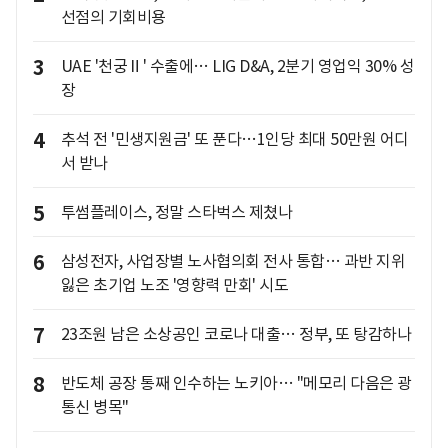
선점의 기회비용
3
UAE '천궁Ⅱ' 수출에… LIG D&A, 2분기 영업익 30% 성
장
4
추석 전 '민생지원금' 또 푼다…1인당 최대 50만원 어디
서 받나
5
투썸플레이스, 정말 스타벅스 제쳤나
6
삼성전자, 사업장별 노사협의회 전사 통합… 과반 지위
잃은 초기업 노조 '영향력 만회' 시도
7
23조원 남은 소상공인 코로나 대출… 정부, 또 탕감하나
8
반도체 공장 통째 인수하는 노키아… "메모리 다음은 광
통신 병목"