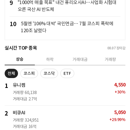
9
"1000억 매출 목표" 내건 퓨리오사AI…사업화 시험대
오른 국산 AI 반도체
10
5월엔 '106% 대박' 국민연금… 7월 코스피 폭락에
120조 날렸다
실시간 TOP 종목
08.07
장마감
상승
하락
거래대금
거래량
전체
코스피
코스닥
ETF
4,550
1
유니켐
+
30
%
거래량
60,138
거래대금
2.7억
5,050
2
비큐AI
+
29.99
%
거래량
324,951
거래대금
16억