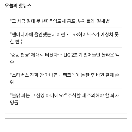
오늘의 핫뉴스
"그 세금 절대 못 낸다" 양도세 공포, 부자들의 '절세법'
"엔비디아에 올인했는데 이런…" SK하이닉스가 예상치 못
한 변수
'중동 천궁' 제대로 터졌다… LIG 2분기 벌어들인 놀라운 액
수
"스타벅스 진짜 안 가나?"… 탱크데이 논란 후 바뀐 결제 순
위
"불닭 파는 그 삼양 아니에요?" 주식할 때 주의해야 할 회사
명들