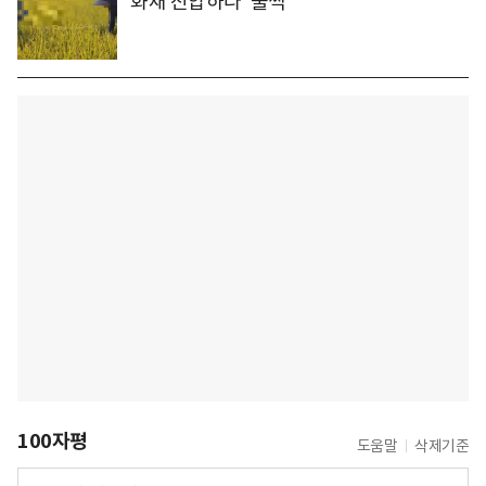
화재 진압하다 '풀썩'
100자평
도움말
삭제기준