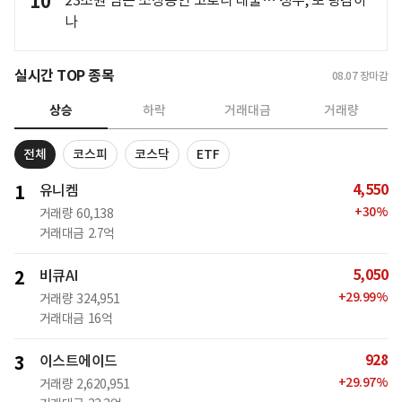
10
나
실시간 TOP 종목
08.07
장마감
상승
하락
거래대금
거래량
전체
코스피
코스닥
ETF
4,550
1
유니켐
+
30
%
거래량
60,138
거래대금
2.7억
5,050
2
비큐AI
+
29.99
%
거래량
324,951
거래대금
16억
928
3
이스트에이드
+
29.97
%
거래량
2,620,951