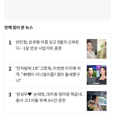
연예 많이 본 뉴스
1
반민정, 성추행 아픔 딛고 9월의 신부된
다…1살 연상 사업가와 결혼
2
'전자발찌 1호' 고영욱, 이번엔 이지혜 저
격.."49평이 미니멀리즘? 많이 출세했구
나"
3
'권상우♥' 손태영, 대치동 엄마랑 똑같네..
美서 고3 아들 위해 3시간 운전