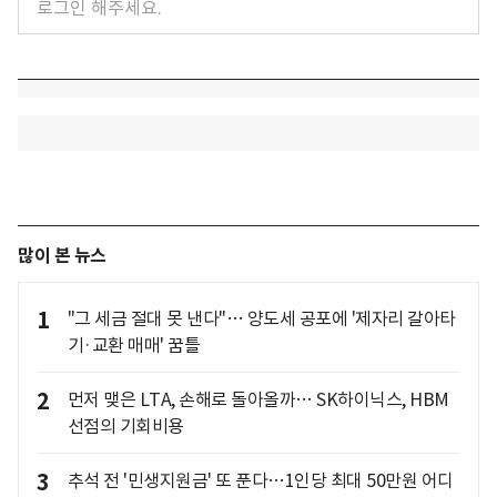
많이 본 뉴스
1
"그 세금 절대 못 낸다"… 양도세 공포에 '제자리 갈아타
기·교환 매매' 꿈틀
2
먼저 맺은 LTA, 손해로 돌아올까… SK하이닉스, HBM
선점의 기회비용
3
추석 전 '민생지원금' 또 푼다…1인당 최대 50만원 어디