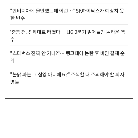
"엔비디아에 올인했는데 이런…" SK하이닉스가 예상치 못
한 변수
'중동 천궁' 제대로 터졌다… LIG 2분기 벌어들인 놀라운 액
수
"스타벅스 진짜 안 가나?"… 탱크데이 논란 후 바뀐 결제 순
위
"불닭 파는 그 삼양 아니에요?" 주식할 때 주의해야 할 회사
명들