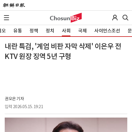
이오
유통
정책
정치
사회
국제
사이언스조선
문
내란 특검, '계엄 비판 자막 삭제' 이은우 전
KTV 원장 징역 5년 구형
권오은 기자
입력
2026.05.15. 19:21