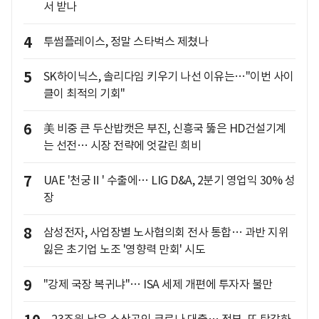
서 받나
4
투썸플레이스, 정말 스타벅스 제쳤나
5
SK하이닉스, 솔리다임 키우기 나선 이유는…"이번 사이
클이 최적의 기회"
6
美 비중 큰 두산밥캣은 부진, 신흥국 뚫은 HD건설기계
는 선전… 시장 전략에 엇갈린 희비
7
UAE '천궁Ⅱ' 수출에… LIG D&A, 2분기 영업익 30% 성
장
8
삼성전자, 사업장별 노사협의회 전사 통합… 과반 지위
잃은 초기업 노조 '영향력 만회' 시도
9
"강제 국장 복귀냐"… ISA 세제 개편에 투자자 불만
23조원 남은 소상공인 코로나 대출… 정부, 또 탕감하