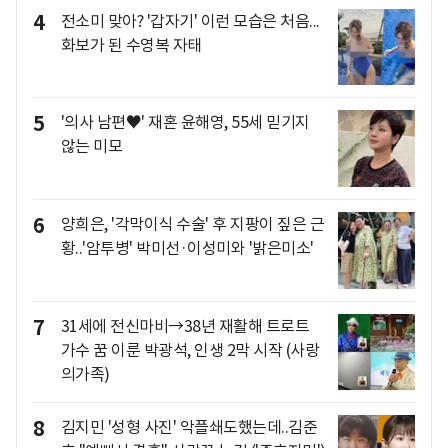
4
전소미 맞아? '갑자기' 이런 모습은 처음...
화보가 된 수영복 자태
5
'의사 남편♥' 재혼 윤해영, 55세 믿기지
않는 미모
6
양희은, '각막이식 수술' 후 지팡이 짚은 근
황..'암투병' 박미선·이성미와 '밝은미소'
7
31세에 전신마비→38년 재활해 트로트
가수 꿈 이룬 박광석, 인생 2막 시작 (사랑
의가족)
8
김지민 '성형 사진' 악플쇄도했는데..김준