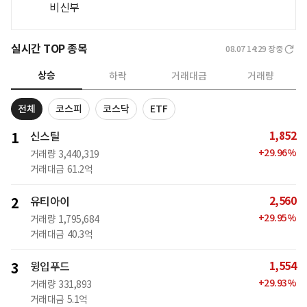
비신부
실시간 TOP 종목
08.07 14:29
장중
상승
하락
거래대금
거래량
전체
코스피
코스닥
ETF
1,852
1
신스틸
+
29.96
%
거래량
3,440,319
거래대금
61.2억
2,560
2
유티아이
+
29.95
%
거래량
1,795,684
거래대금
40.3억
1,554
3
윙입푸드
+
29.93
%
거래량
331,893
거래대금
5.1억