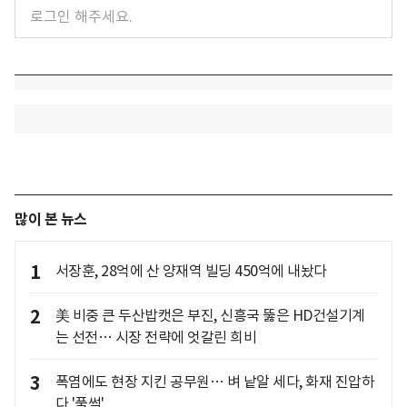
많이 본 뉴스
1
서장훈, 28억에 산 양재역 빌딩 450억에 내놨다
2
美 비중 큰 두산밥캣은 부진, 신흥국 뚫은 HD건설기계
는 선전… 시장 전략에 엇갈린 희비
3
폭염에도 현장 지킨 공무원… 벼 낱알 세다, 화재 진압하
다 '풀썩'