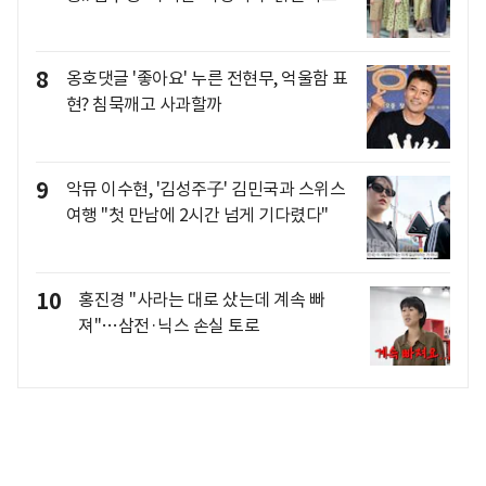
8
옹호댓글 '좋아요' 누른 전현무, 억울함 표
현? 침묵깨고 사과할까
9
악뮤 이수현, '김성주子' 김민국과 스위스
여행 "첫 만남에 2시간 넘게 기다렸다"
10
홍진경 "사라는 대로 샀는데 계속 빠
져"…삼전·닉스 손실 토로