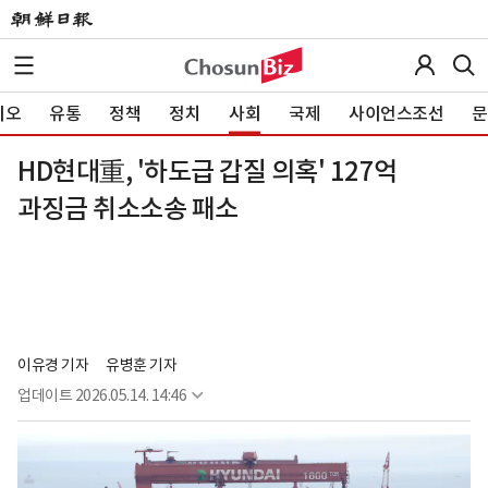
이오
유통
정책
정치
사회
국제
사이언스조선
문
HD현대重, '하도급 갑질 의혹' 127억
과징금 취소소송 패소
이유경 기자
유병훈 기자
업데이트
2026.05.14. 14:46