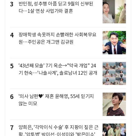
3
반민정, 성추행 아픔 딛고 9월의 신부된
다…1살 연상 사업가와 결혼
4
장애학생 속옷까지 손빨래한 사회복무요
원…주인공은 개그맨 김규원
5
'43년째 모솔' 7기 옥순→"약국 개업" 24
기 현숙…'나솔사계', 솔로남녀 12인 공개
6
'의사 남편♥' 재혼 윤해영, 55세 믿기지
않는 미모
7
양희은, '각막이식 수술' 후 지팡이 짚은 근
황..'암투병' 박미선·이성미와 '밝은미소'