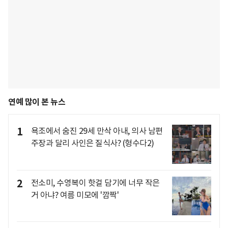
연예 많이 본 뉴스
1
욕조에서 숨진 29세 만삭 아내, 의사 남편
주장과 달리 사인은 질식사? (형수다2)
2
전소미, 수영복이 핫걸 담기에 너무 작은
거 아냐? 여름 미모에 '깜짝'