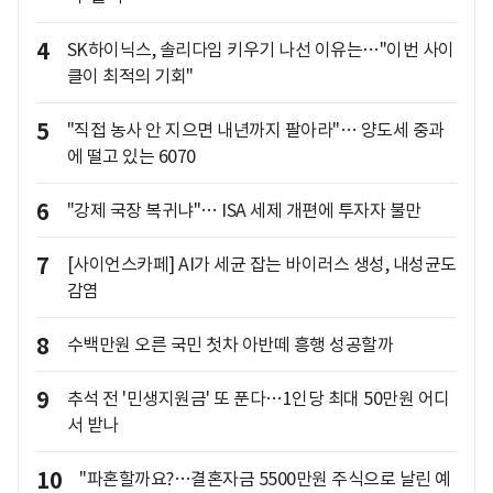
4
SK하이닉스, 솔리다임 키우기 나선 이유는…"이번 사이
클이 최적의 기회"
5
"직접 농사 안 지으면 내년까지 팔아라"… 양도세 중과
에 떨고 있는 6070
6
"강제 국장 복귀냐"… ISA 세제 개편에 투자자 불만
7
[사이언스카페] AI가 세균 잡는 바이러스 생성, 내성균도
감염
8
수백만원 오른 국민 첫차 아반떼 흥행 성공할까
9
추석 전 '민생지원금' 또 푼다…1인당 최대 50만원 어디
서 받나
10
"파혼할까요?…결혼자금 5500만원 주식으로 날린 예