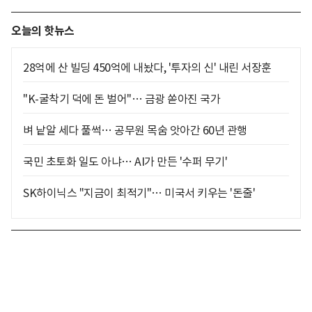
오늘의 핫뉴스
28억에 산 빌딩 450억에 내놨다, '투자의 신' 내린 서장훈
"K-굴착기 덕에 돈 벌어"… 금광 쏟아진 국가
벼 낱알 세다 풀썩… 공무원 목숨 앗아간 60년 관행
국민 초토화 일도 아냐… AI가 만든 '수퍼 무기'
SK하이닉스 "지금이 최적기"… 미국서 키우는 '돈줄'