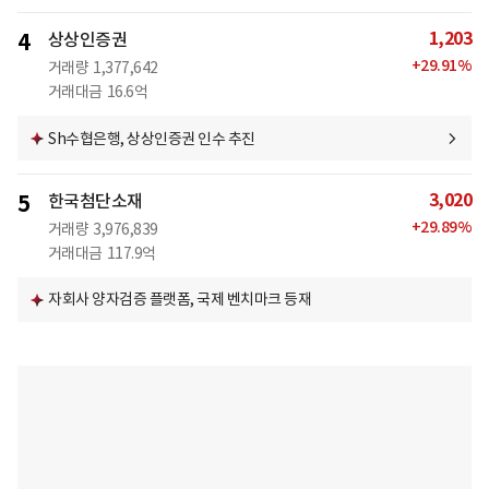
1,203
4
상상인증권
+
29.91
%
거래량
1,377,642
거래대금
16.6억
Sh수협은행, 상상인증권 인수 추진
3,020
5
한국첨단소재
+
29.89
%
거래량
3,976,839
거래대금
117.9억
자회사 양자검증 플랫폼, 국제 벤치마크 등재