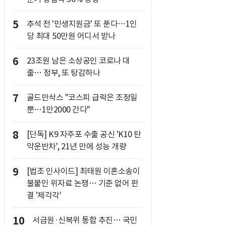
5
추석 전 '민생지원금' 또 푼다…1인
당 최대 50만원 어디서 받나
6
23조원 남은 소상공인 코로나 대
출… 정부, 또 탕감하나
7
골드만삭스 "코스피 급락은 조정일
뿐…1만2000 간다"
8
[단독] K9 자주포 수출 공신 'K10 탄
약운반차', 21년 만에 성능 개량
9
[법조 인사이드] 최태원 이혼소송이
불붙인 위자료 논쟁… 기준 없어 판
결 '제각각'
10
서금원·신복위 통합 추진… 국민