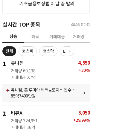
기초금융보장법 이달 중 발의
실시간 TOP 종목
08.06
장마감
상승
하락
거래대금
거래량
전체
코스피
코스닥
ETF
4,550
1
유니켐
+
30
%
거래량
60,138
거래대금
2.7억
유니켐, 美 루미아 테크놀로지스 인수…
85억7400만원
5,050
2
비큐AI
+
29.99
%
거래량
324,951
거래대금
16억