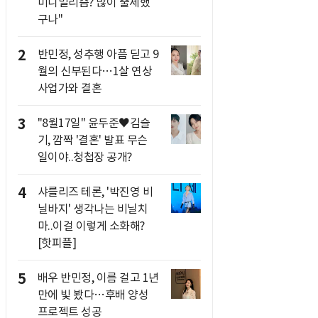
미니멀리즘? 많이 출세했
구나"
2
반민정, 성추행 아픔 딛고 9
월의 신부된다…1살 연상
사업가와 결혼
3
"8월17일" 윤두준♥김슬
기, 깜짝 '결혼' 발표 무슨
일이야..청첩장 공개?
4
샤를리즈 테론, '박진영 비
닐바지' 생각나는 비닐치
마..이걸 이렇게 소화해?
[핫피플]
5
배우 반민정, 이름 걸고 1년
만에 빛 봤다…후배 양성
프로젝트 성공