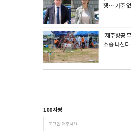
쟁… 기준 없
'제주항공 무
소송 나선다
100자평