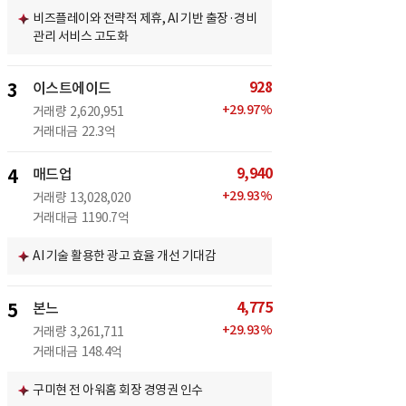
비즈플레이와 전략적 제휴, AI 기반 출장·경비
관리 서비스 고도화
928
3
이스트에이드
+
29.97
%
거래량
2,620,951
거래대금
22.3억
9,940
4
매드업
+
29.93
%
거래량
13,028,020
거래대금
1190.7억
AI 기술 활용한 광고 효율 개선 기대감
4,775
5
본느
+
29.93
%
거래량
3,261,711
거래대금
148.4억
구미현 전 아워홈 회장 경영권 인수