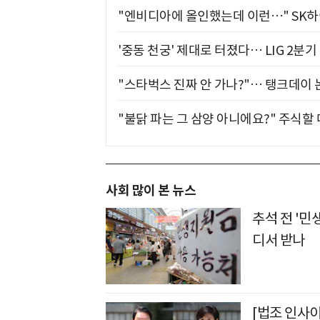
"엔비디아에 올인했는데 이런…" SK
'중동 천궁' 제대로 터졌다… LIG 2분
"스타벅스 진짜 안 가나?"… 탱크데이 
"불닭 파는 그 삼양 아니에요?" 주식할
사회 많이 본 뉴스
추석 전 '민
디서 받나
[법조 인사