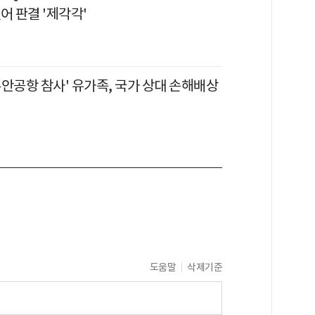
어 판결 '제각각'
안공항 참사' 유가족, 국가 상대 손해배상
도움말
삭제기준