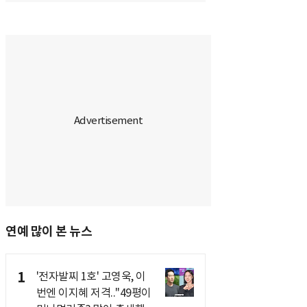
연예 많이 본 뉴스
1
'전자발찌 1호' 고영욱, 이
번엔 이지혜 저격.."49평이