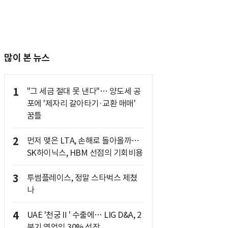
많이 본 뉴스
1
"그 세금 절대 못 낸다"… 양도세 공
포에 '제자리 갈아타기·교환 매매'
꿈틀
2
먼저 맺은 LTA, 손해로 돌아올까…
SK하이닉스, HBM 선점의 기회비용
3
투썸플레이스, 정말 스타벅스 제쳤
나
4
UAE '천궁Ⅱ' 수출에… LIG D&A, 2
분기 영업익 30% 성장