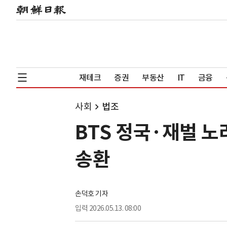
재테크
증권
부동산
IT
금융
사회
법조
BTS 정국·재벌 노
송환
손덕호 기자
입력
2026.05.13. 08:00