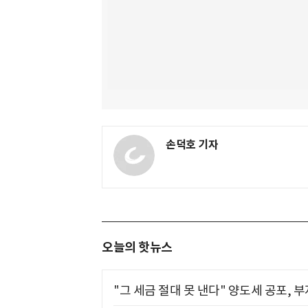
손덕호 기자
오늘의 핫뉴스
"그 세금 절대 못 낸다" 양도세 공포, 