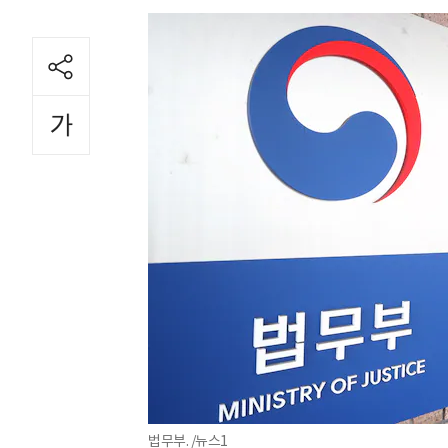
법무부. /뉴스1