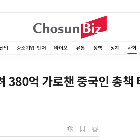
산업
중소기업·벤처
바이오
유통
정책
정치
사회
려 380억 가로챈 중국인 총책