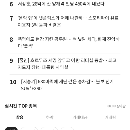
6
서장훈, 28억에 산 양재역 빌딩 450억에 내놨다
7
'음악 앱'이 넷플릭스와 어깨 나란히… 스포티파이 유료
이용자 3억 돌파 비결은
8
폭염에도 현장 지킨 공무원… 벼 낱알 세다, 화재 진압하
다 '풀썩'
9
[줌인] 호르무즈 서명 앞두고 이란 리더십 증발… 최고
지도자 잠행·대통령 사임설
10
[시승기] 680마력에 세단 같은 승차감… 볼보 전기
SUV 'EX90'
실시간 TOP 종목
08.08
장마감
상승
하락
거래대금
거래량