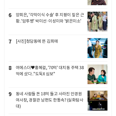
6
양희은, '각막이식 수술' 후 지팡이 짚은 근
황..'암투병' 박미선·이성미와 '밝은미소'
7
[사진]청담동에 뜬 김희애
8
여에스더♥홍혜걸, '70억' 대치동 주택 38
억에 샀다.."도둑X 심보"
9
동네 사람들 돈 18억 들고 사라진 안경원
여사장, 경찰관 남편도 한통속? (실화탐사
대)