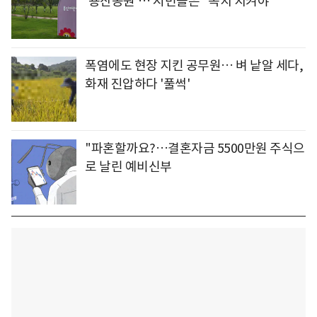
'용산공원'… 시민들은 "녹지 지켜야"
폭염에도 현장 지킨 공무원… 벼 낱알 세다,
화재 진압하다 '풀썩'
"파혼할까요?…결혼자금 5500만원 주식으
로 날린 예비신부