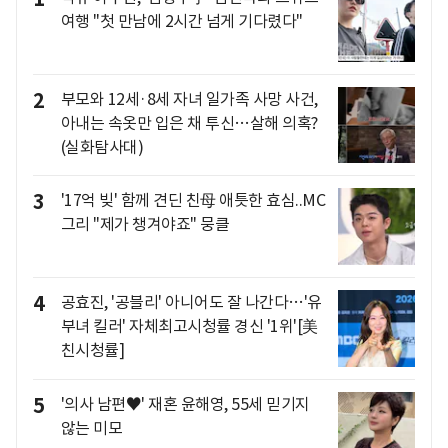
여행 "첫 만남에 2시간 넘게 기다렸다"
2
부모와 12세·8세 자녀 일가족 사망 사건,
아내는 속옷만 입은 채 투신…살해 의혹?
(실화탐사대)
3
'17억 빚' 함께 견딘 친母 애틋한 효심..MC
그리 "제가 챙겨야죠" 뭉클
4
공효진, '공블리' 아니어도 잘 나간다…'유
부녀 킬러' 자체최고시청률 경신 '1위'[美
친시청률]
5
'의사 남편♥' 재혼 윤해영, 55세 믿기지
않는 미모