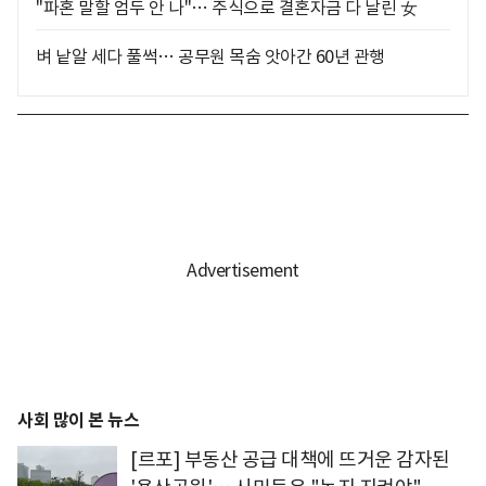
"파혼 말할 엄두 안 나"… 주식으로 결혼자금 다 날린 女
벼 낱알 세다 풀썩… 공무원 목숨 앗아간 60년 관행
사회 많이 본 뉴스
[르포] 부동산 공급 대책에 뜨거운 감자된