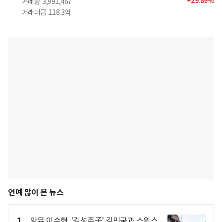
+
29.89
%
거래량
3,991,467
거래대금
118.3억
연예 많이 본 뉴스
1
악뮤 이수현, '김성주子' 김민국과 스위스