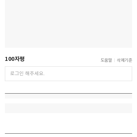
100자평
도움말
삭제기준