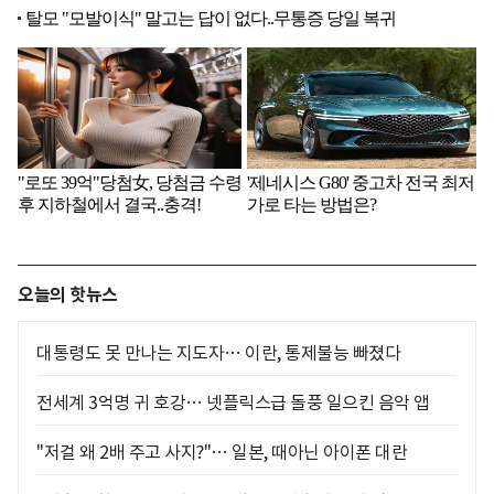
오늘의 핫뉴스
대통령도 못 만나는 지도자… 이란, 통제불능 빠졌다
전세계 3억명 귀 호강… 넷플릭스급 돌풍 일으킨 음악 앱
"저걸 왜 2배 주고 사지?"… 일본, 때아닌 아이폰 대란