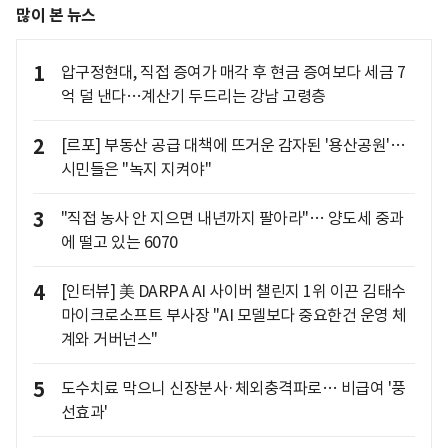
많이 본 뉴스
1
압구정현대, 직접 증여가 매각 후 현금 증여보다 세금 7
억 덜 낸다…계산기 두드리는 강남 고령층
2
[르포] 부동산 공급 대책에 뜨거운 감자된 '용산공원'…
시민들은 "녹지 지켜야"
3
"직접 농사 안 지으면 내년까지 팔아라"… 양도세 중과
에 떨고 있는 6070
4
[인터뷰] 美 DARPA AI 사이버 챌린지 1위 이끈 김태수
마이크로소프트 부사장 "AI 모델보다 중요한건 운영 체
계와 거버넌스"
5
도수치료 막으니 신장분사·체외충격파로… 비급여 '풍
선효과'