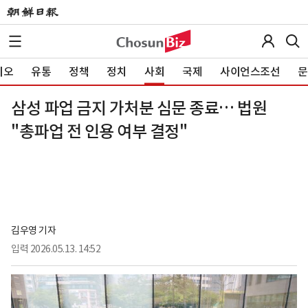
이오
유통
정책
정치
사회
국제
사이언스조선
문
삼성 파업 금지 가처분 심문 종료… 법원
"총파업 전 인용 여부 결정"
김우영 기자
입력
2026.05.13. 14:52