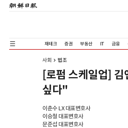
재테크
증권
부동산
IT
금융
사회
법조
[로펌 스케일업] 김
싶다"
이춘수 LX 대표변호사
이승철 대표변호사
문준섭 대표변호사