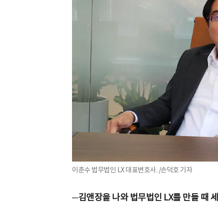
이춘수 법무법인 LX 대표변호사. /손덕호 기자
─김앤장을 나와 법무법인 LX를 만들 때 