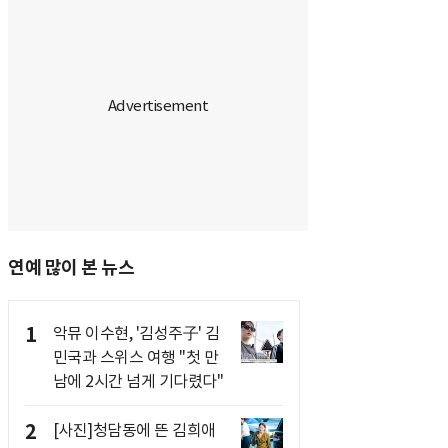
연예 많이 본 뉴스
1
악뮤 이수현, '김성주子' 김
민국과 스위스 여행 "첫 만
남에 2시간 넘게 기다렸다"
2
[사진]청담동에 뜬 김희애