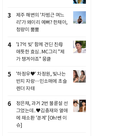
3
제주 해변의 '차범근 며느
리'가 왜이리 예뻐? 한채아,
청량미 뿜뿜
4
'17억 빚' 함께 견딘 친母
애틋한 효심..MC그리 "제
가 챙겨야죠" 뭉클
5
'하정우♥' 차정원, 빛나는
반지 자랑…민소매에 초슬
렌더 자태
6
정은채, 과거 2번 불륜설 선
그었는데..♥김충재와 열애
에 재소환 '경계' [Oh!쎈 이
슈]