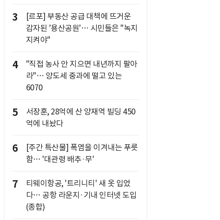
3
[르포] 부동산 공급 대책에 뜨거운
감자된 '용산공원'… 시민들은 "녹지
지켜야"
4
"직접 농사 안 지으면 내년까지 팔아
라"… 양도세 중과에 떨고 있는
6070
5
서장훈, 28억에 산 양재역 빌딩 450
억에 내놨다
6
[주간 특산물] 폭염을 이겨내는 푸릇
함… '대관령 배추·무'
7
티웨이항공, '트리니티' 새 옷 입었
다… 공항 라운지·기내 인터넷 도입
(종합)