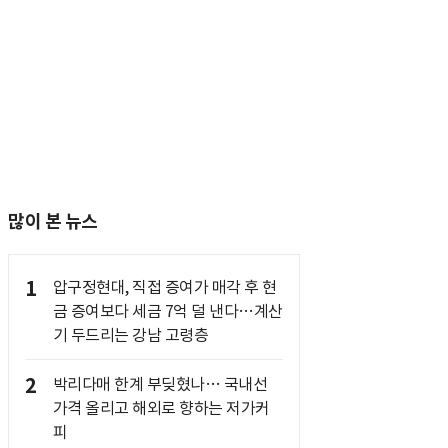
많이 본 뉴스
1
압구정현대, 직접 증여가 매각 후 현
금 증여보다 세금 7억 덜 낸다…계산
기 두드리는 강남 고령층
2
박리다매 한계 부딪혔나… 국내선
가격 올리고 해외로 향하는 저가커
피