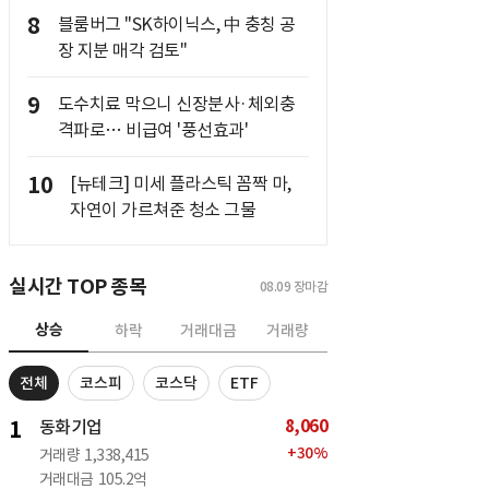
8
블룸버그 "SK하이닉스, 中 충칭 공
장 지분 매각 검토"
9
도수치료 막으니 신장분사·체외충
격파로… 비급여 '풍선효과'
10
[뉴테크] 미세 플라스틱 꼼짝 마,
자연이 가르쳐준 청소 그물
실시간 TOP 종목
08.09
장마감
상승
하락
거래대금
거래량
전체
코스피
코스닥
ETF
8,060
1
동화기업
+
30
%
거래량
1,338,415
거래대금
105.2억