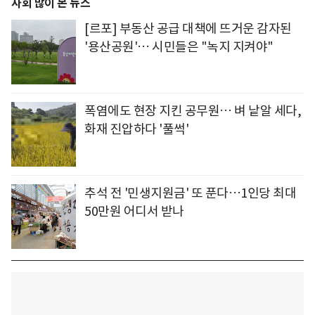
사회 많이 본 뉴스
[르포] 부동산 공급 대책에 뜨거운 감자된
'용산공원'… 시민들은 "녹지 지켜야"
폭염에도 현장 지킨 공무원… 벼 낱알 세다,
화재 진압하다 '풀썩'
추석 전 '민생지원금' 또 푼다…1인당 최대
50만원 어디서 받나