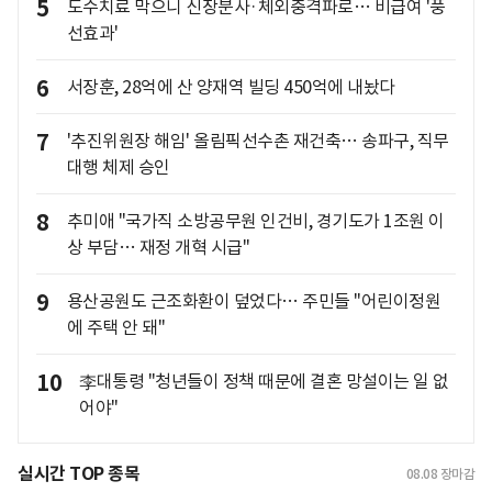
5
도수치료 막으니 신장분사·체외충격파로… 비급여 '풍
선효과'
6
서장훈, 28억에 산 양재역 빌딩 450억에 내놨다
7
'추진위원장 해임' 올림픽선수촌 재건축… 송파구, 직무
대행 체제 승인
8
추미애 "국가직 소방공무원 인건비, 경기도가 1조원 이
상 부담… 재정 개혁 시급"
9
용산공원도 근조화환이 덮었다… 주민들 "어린이정원
에 주택 안 돼"
10
李대통령 "청년들이 정책 때문에 결혼 망설이는 일 없
어야"
실시간 TOP 종목
08.08
장마감