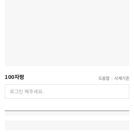
100자평
도움말
삭제기준