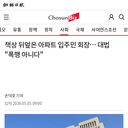
이오
유통
정책
정치
사회
국제
사이언스조선
문
책상 뒤엎은 아파트 입주민 회장… 대법
"폭행 아니다"
손덕호 기자
입력
2026.05.10. 09:00