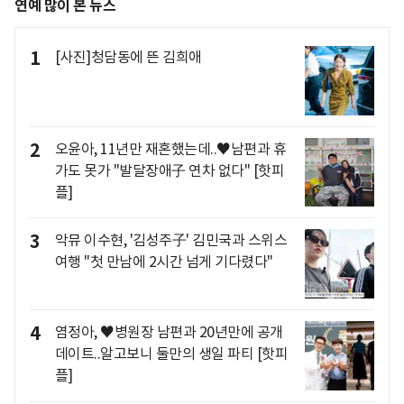
연예 많이 본 뉴스
1
[사진]청담동에 뜬 김희애
2
오윤아, 11년만 재혼했는데..♥남편과 휴
가도 못가 "발달장애子 연차 없다" [핫피
플]
3
악뮤 이수현, '김성주子' 김민국과 스위스
여행 "첫 만남에 2시간 넘게 기다렸다"
4
염정아, ♥병원장 남편과 20년만에 공개
데이트..알고보니 둘만의 생일 파티 [핫피
플]