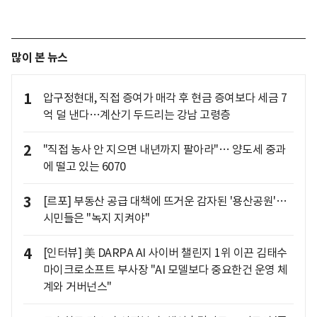
많이 본 뉴스
1
압구정현대, 직접 증여가 매각 후 현금 증여보다 세금 7
억 덜 낸다…계산기 두드리는 강남 고령층
2
"직접 농사 안 지으면 내년까지 팔아라"… 양도세 중과
에 떨고 있는 6070
3
[르포] 부동산 공급 대책에 뜨거운 감자된 '용산공원'…
시민들은 "녹지 지켜야"
4
[인터뷰] 美 DARPA AI 사이버 챌린지 1위 이끈 김태수
마이크로소프트 부사장 "AI 모델보다 중요한건 운영 체
계와 거버넌스"