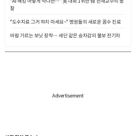
"AI 해킹 어떻게 막냐면…" 美 대회 1위한 韓 천재교수의 통
찰
"도수치료 그거 하지 마세요~" 병원들의 새로운 꼼수 진료
바람 가르는 보닛 장착… 세단 같은 승차감의 볼보 전기차