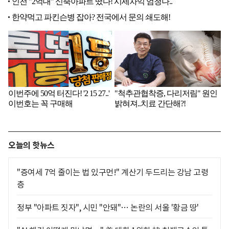
오늘의 핫뉴스
"증여세 7억 줄이는 법 있구먼!" 계산기 두드리는 강남 고령
층
정부 "아파트 짓자", 시민 "안돼"… 논란의 서울 '황금 땅'