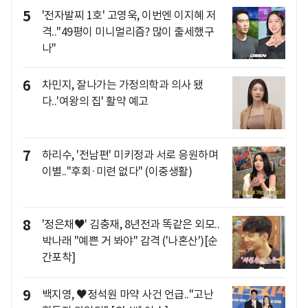
5
'전자발찌 1호' 고영욱, 이번엔 이지혜 저
격.."49평이 미니멀리즘? 많이 출세했구
나"
6
차민지, 잘나가는 가정의학과 의사 됐
다..'여왕의 집' 활약 예고
7
하리수, '전남편' 미키정과 서로 응원하며
이별.."후회·미련 없다" (이중생활)
8
'정은채♥' 김충재, 8년전과 똑같은 외모..
박나래 "예쁜 거 봐야" 감격 ('나혼산')[순
간포착]
9
백지영, ♥정석원 마약 사건 언급.."고난