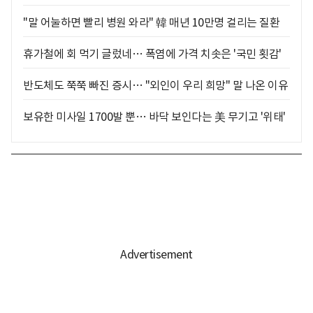
"말 어눌하면 빨리 병원 와라" 韓 매년 10만명 걸리는 질환
휴가철에 회 먹기 글렀네… 폭염에 가격 치솟은 '국민 횟감'
반도체도 쭉쭉 빠진 증시… "외인이 우리 희망" 말 나온 이유
보유한 미사일 1700발 뿐… 바닥 보인다는 美 무기고 '위태'