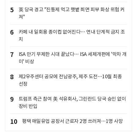
5
英 당국 경고 "진통제 먹고 햇볕 쬐면 피부 화상 위험 커
져"
6
카페 내 일회용 종이컵 없어진다… 연내 단계적 금지 조
치
7
ISA 만기 무제한 시대 끝났다… ISA 세제개편에 '막차 개
미' 비상
8
제2우주센터 공모에 전남광주, 제주 도전…10월 최종
선정
9
트럼프 측근 참여 美 석유회사, 그린란드 당국 승인 없이
장비 반입
10
평택 매일유업 공장서 근로자 2명 쓰러져…1명 사망