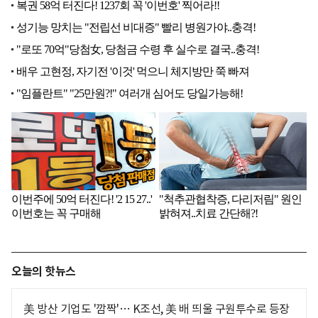
오늘의 핫뉴스
美 방산 기업도 '깜짝'… K조선, 美 배 띄울 구원투수로 등장