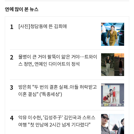
연예 많이 본 뉴스
1
[사진]청담동에 뜬 김희애
2
물병이 큰 거야 팔뚝이 얇은 거야…트와이
스 정연, 연예인 다이어트의 정석
3
방은희 "두 번의 결혼 실패..아들 허락받고
이혼 결심" ('특종세상')
4
악뮤 이수현, '김성주子' 김민국과 스위스
여행 "첫 만남에 2시간 넘게 기다렸다"