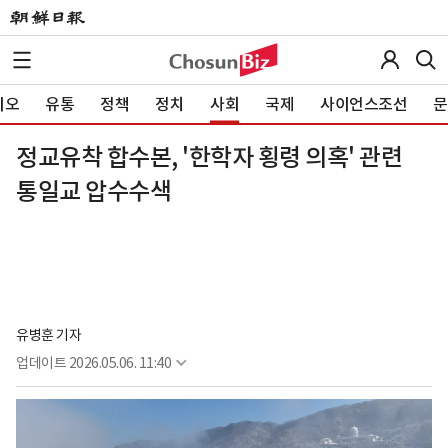
이오
유통
정책
정치
사회
국제
사이언스조선
문
정교유착 합수본, '한학자 횡령 의혹' 관련
통일교 압수수색
유병훈 기자
업데이트
2026.05.06. 11:40