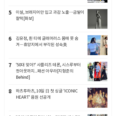
5
이설, 브래지어만 입고 과감 노출…금발이
찰떡[화보]
6
김유정, 흰 티에 글래머러스 몸매 못 숨
겨…휴양지에서 부각된 성숙美
7
'50대 맞아?' 샤를리즈 테론, 시스루부터
컷아웃까지...패션 아우라[지형준의
Behind]
8
하츠투하츠, 10일 日 첫 싱글 'ICONIC
HEART' 음원 선공개