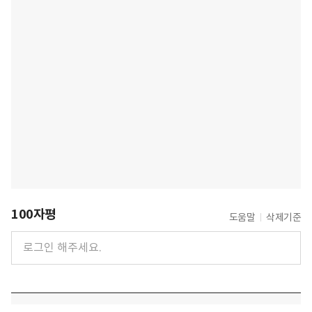
100자평
도움말
삭제기준