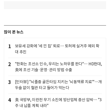
많이 본 뉴스
1
보유세 강화에 '세 낀 집' 퇴로… 토허제 실거주 예외 확
대 추진
2
"한화는 조선소 인수, 우리는 노하우를 판다"… HD현대,
美에 조선 기술·운영·관리 방법 수출
3
[인터뷰] "뇌졸중 골든타임 지키는 '뇌동맥류 치료'"…개
두술 없이 혈관 타고 들어가 막는다
4
美 국방부, 이란전 무기 소진에 방산업체 증산 압박… "3
주 내 납품 계획 내라"