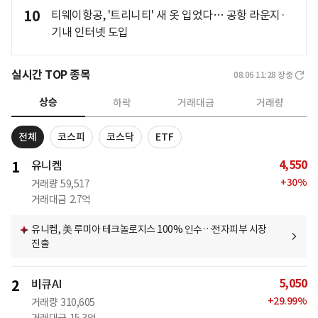
10
티웨이항공, '트리니티' 새 옷 입었다… 공항 라운지·
기내 인터넷 도입
실시간 TOP 종목
08.06 11:28
장중
상승
하락
거래대금
거래량
전체
코스피
코스닥
ETF
4,550
1
유니켐
+
30
%
거래량
59,517
거래대금
2.7억
유니켐, 美 루미아 테크놀로지스 100% 인수…전자피부 시장
진출
5,050
2
비큐AI
+
29.99
%
거래량
310,605