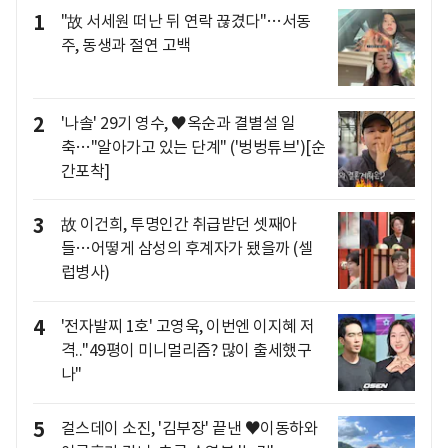
1
"故 서세원 떠난 뒤 연락 끊겼다"…서동
주, 동생과 절연 고백
2
'나솔' 29기 영수, ♥옥순과 결별설 일
축…"알아가고 있는 단계" ('벙벙튜브')[순
간포착]
3
故 이건희, 투명인간 취급받던 셋째아
들…어떻게 삼성의 후계자가 됐을까 (셀
럽병사)
4
'전자발찌 1호' 고영욱, 이번엔 이지혜 저
격.."49평이 미니멀리즘? 많이 출세했구
나"
5
걸스데이 소진, '김부장' 끝낸 ♥이동하와