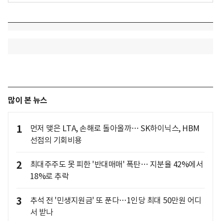
많이 본 뉴스
1
먼저 맺은 LTA, 손해로 돌아올까… SK하이닉스, HBM
선점의 기회비용
2
최대주주도 못 피한 '반대매매' 폭탄… 지분율 42%에서
18%로 추락
3
추석 전 '민생지원금' 또 푼다…1인당 최대 50만원 어디
서 받나