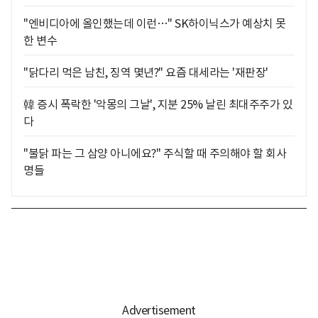
"엔비디아에 올인했는데 이런…" SK하이닉스가 예상치 못
한 변수
"닭다리 먹은 남친, 징역 몇년?" 요즘 대세라는 '재판장'
韓 증시 폭락한 '악몽의 그날', 지분 25% 날린 최대주주가 있
다
"불닭 파는 그 삼양 아니에요?" 주식할 때 주의해야 할 회사
명들