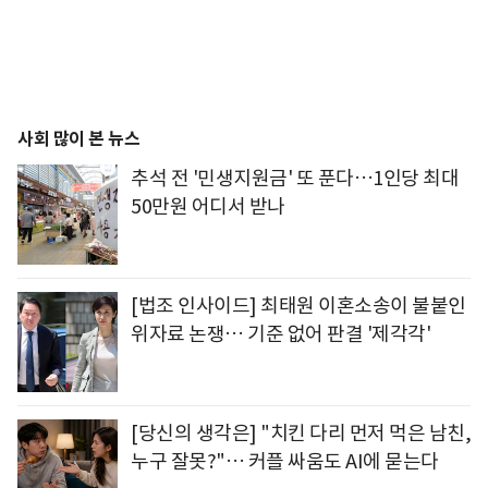
사회 많이 본 뉴스
추석 전 '민생지원금' 또 푼다…1인당 최대
50만원 어디서 받나
[법조 인사이드] 최태원 이혼소송이 불붙인
위자료 논쟁… 기준 없어 판결 '제각각'
[당신의 생각은] "치킨 다리 먼저 먹은 남친,
누구 잘못?"… 커플 싸움도 AI에 묻는다