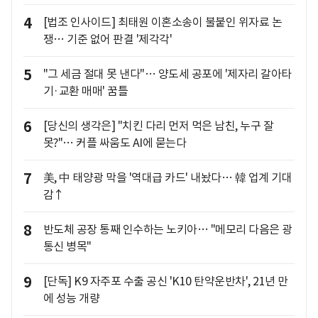
4
[법조 인사이드] 최태원 이혼소송이 불붙인 위자료 논
쟁… 기준 없어 판결 '제각각'
5
"그 세금 절대 못 낸다"… 양도세 공포에 '제자리 갈아타
기·교환 매매' 꿈틀
6
[당신의 생각은] "치킨 다리 먼저 먹은 남친, 누구 잘
못?"… 커플 싸움도 AI에 묻는다
7
美, 中 태양광 막을 '역대급 카드' 내놨다… 韓 업계 기대
감↑
8
반도체 공장 통째 인수하는 노키아… "메모리 다음은 광
통신 병목"
9
[단독] K9 자주포 수출 공신 'K10 탄약운반차', 21년 만
에 성능 개량