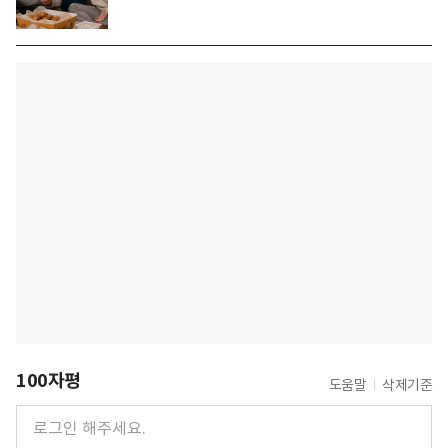
100자평
도움말
삭제기준