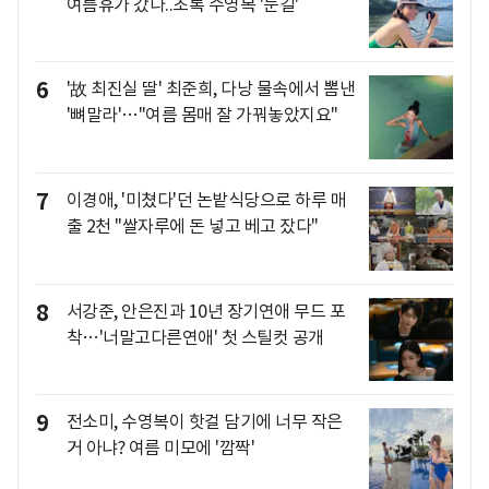
여름휴가 갔나..초록 수영복 '눈길'
6
'故 최진실 딸' 최준희, 다낭 물속에서 뽐낸
'뼈말라'…"여름 몸매 잘 가꿔놓았지요"
7
이경애, '미쳤다'던 논밭식당으로 하루 매
출 2천 "쌀자루에 돈 넣고 베고 잤다"
8
서강준, 안은진과 10년 장기연애 무드 포
착…'너말고다른연애' 첫 스틸컷 공개
9
전소미, 수영복이 핫걸 담기에 너무 작은
거 아냐? 여름 미모에 '깜짝'