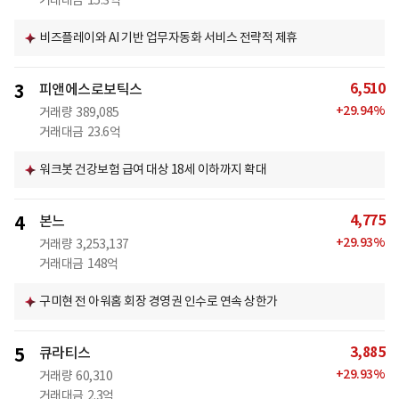
거래대금
15.3억
비즈플레이와 AI 기반 업무자동화 서비스 전략적 제휴
6,510
3
피앤에스로보틱스
+
29.94
%
거래량
389,085
거래대금
23.6억
워크봇 건강보험 급여 대상 18세 이하까지 확대
4,775
4
본느
+
29.93
%
거래량
3,253,137
거래대금
148억
구미현 전 아워홈 회장 경영권 인수로 연속 상한가
3,885
5
큐라티스
+
29.93
%
거래량
60,310
거래대금
2.3억