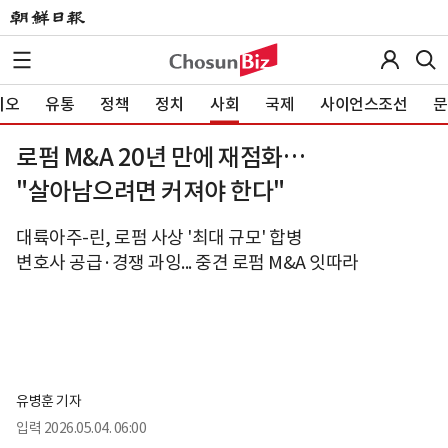
이오
유통
정책
정치
사회
국제
사이언스조선
문
로펌 M&A 20년 만에 재점화…
"살아남으려면 커져야 한다"
대륙아주-린, 로펌 사상 '최대 규모' 합병
변호사 공급·경쟁 과잉... 중견 로펌 M&A 잇따라
유병훈 기자
입력
2026.05.04. 06:00