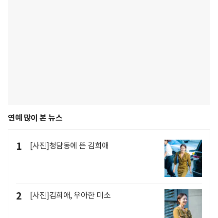
연예 많이 본 뉴스
1
[사진]청담동에 뜬 김희애
2
[사진]김희애, 우아한 미소