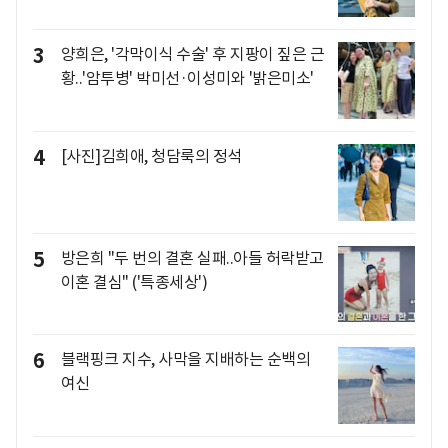
3
양희은, '각막이식 수술' 후 지팡이 짚은 근
황..'암투병' 박미선·이성미와 '밝은미소'
4
[사진]김희애, 청담룩의 정석
5
방은희 "두 번의 결혼 실패..아들 허락받고
이혼 결심" ('특종세상')
6
블랙핑크 지수, 사막을 지배하는 순백의
여신