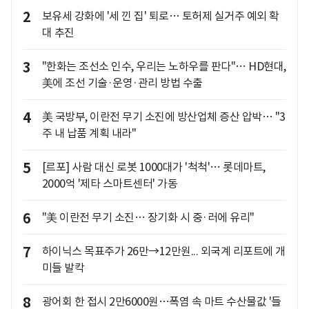
2
보유세 강화에 '세 낀 집' 퇴로… 토허제 실거주 예외 확
대 추진
3
"한화는 조선소 인수, 우리는 노하우를 판다"… HD현대,
美에 조선 기술·운영·관리 방법 수출
4
美 국방부, 이란전 무기 소진에 방산업체 증산 압박… "3
주 내 납품 계획 내라"
5
[르포] 사람 대신 로봇 1000대가 '척척'… 롯데마트,
2000억 '제타 스마트센터' 가동
6
"美 이란전 무기 소진… 장기화 시 중·러에 유리"
7
하이닉스 목표주가 26만→12만원... 외국계 리포트에 개
미들 발칵
8
광어회 한 접시 2만6000원…폭염 속 마트 수산물값 '들