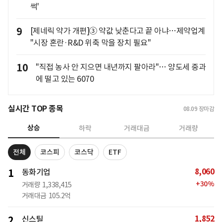
썩'
9
[제네릭 약가 개편]③ 약값 낮춘다고 끝 아냐…제약업계
"시장 혼란·R&D 위축 막을 장치 필요"
10
"직접 농사 안 지으면 내년까지 팔아라"… 양도세 중과
에 떨고 있는 6070
실시간 TOP 종목
08.09
장마감
상승
하락
거래대금
거래량
전체
코스피
코스닥
ETF
8,060
1
동화기업
+
30
%
거래량
1,338,415
거래대금
105.2억
1,852
2
신스틸