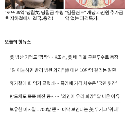
오늘의 핫뉴스
美 방산 기업도 '깜짝'… K조선, 美 배 띄울 구원투수로 등장
"말 어눌하면 빨리 병원 와라" 韓 매년 10만명 걸리는 질환
휴가철에 회 먹기 글렀네… 폭염에 가격 치솟은 '국민 횟감'
반도체도 쭉쭉 빠진 증시… "외인이 우리 희망" 말 나온 이유
보유한 미사일 1700발 뿐… 바닥 보인다는 美 무기고 '위태'