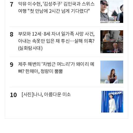
7
악뮤 이수현, '김성주子' 김민국과 스위스
여행 "첫 만남에 2시간 넘게 기다렸다"
8
부모와 12세·8세 자녀 일가족 사망 사건,
아내는 속옷만 입은 채 투신…살해 의혹?
(실화탐사대)
9
제주 해변의 '차범근 며느리'가 왜이리 예
뻐? 한채아, 청량미 뿜뿜
10
[사진]나나, 아름다운 미소