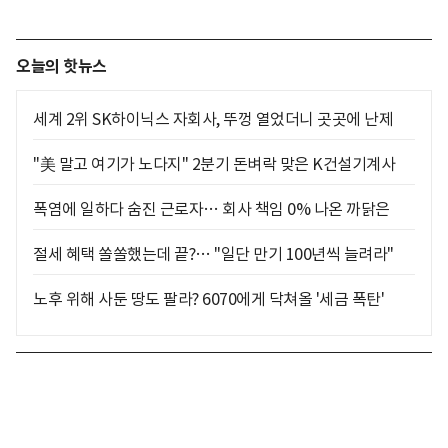
오늘의 핫뉴스
세계 2위 SK하이닉스 자회사, 뚜껑 열었더니 곳곳에 난제
"美 말고 여기가 노다지" 2분기 돈벼락 맞은 K건설기계사
폭염에 일하다 숨진 근로자… 회사 책임 0% 나온 까닭은
절세 혜택 쏠쏠했는데 끝?… "일단 만기 100년씩 늘려라"
노후 위해 사둔 땅도 팔라? 6070에게 닥쳐올 '세금 폭탄'