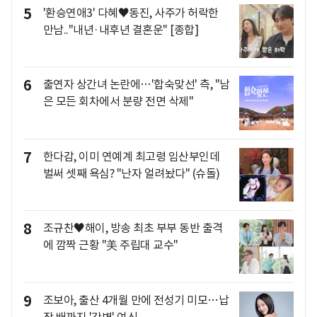
5
'환승연애3' 다혜♥동진, 사주가 허락한
만남.."내년·내후년 결혼운" [종합]
6
출연자 상간녀 논란에…'합숙맞선' 측, "남
은 모든 회차에서 분량 전면 삭제"
7
한다감, 이미 연예계 최고령 임산부인데
벌써 셋째 욕심? "난자 얼려놨다" (슈돌)
8
조규찬♥해이, 방송 최초 부부 동반 출격
에 깜짝 근황 "美 주립대 교수"
9
조보아, 출산 4개월 만에 전성기 미모…납