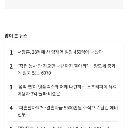
많이 본 뉴스
1
서장훈, 28억에 산 양재역 빌딩 450억에 내놨다
2
"직접 농사 안 지으면 내년까지 팔아라"… 양도세 중과
에 떨고 있는 6070
3
'음악 앱'이 넷플릭스와 어깨 나란히… 스포티파이 유료
이용자 3억 돌파 비결은
4
"파혼할까요?…결혼자금 5500만원 주식으로 날린 예비
신부