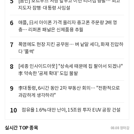
5
[줌인] 호르무즈 서명 앞두고 이란 리더십 증발… 최고
지도자 잠행·대통령 사임설
6
애플, 日서 아이폰 가격 올리자 중고폰 주문량 2배 껑
충… 리퍼폰 패널은 신제품용 추월
7
폭염에도 현장 지킨 공무원… 벼 낱알 세다, 화재 진압하
다 '풀썩'
8
[세종 인사이드아웃] "상속세 때문에 집 팔아서 되겠냐"
李 약속한 '공제 확대' 도입 불발
9
李대통령, 6시간 동안 2차 부동산 회의… "전환적으로
과감하게 생각하라"
10
점유율 1.6% 대만 난야, 15조원 투자 EUV 공장 건설
실시간 TOP 종목
08.08
장마감