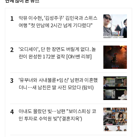
연예 많이 본 뉴스
1
악뮤 이수현, '김성주子' 김민국과 스위스
여행 "첫 만남에 2시간 넘게 기다렸다"
2
'오디세이', 단 한 장면도 버릴게 없다..놀
란이 완성한 172분 걸작 [Oh!쎈 리뷰]
3
'유부녀와 사내불륜+임신' 남편과 이혼했
더니…새 남친은 딸 사진 모았다 (탐비)
4
아내도 몰랐던 빚…남편 "보이스피싱 코
인 투자로 수억원 빚"('결혼지옥')