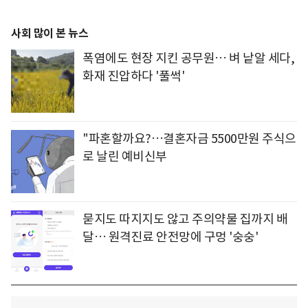
사회 많이 본 뉴스
폭염에도 현장 지킨 공무원… 벼 낱알 세다,
화재 진압하다 '풀썩'
"파혼할까요?…결혼자금 5500만원 주식으
로 날린 예비신부
묻지도 따지지도 않고 주의약물 집까지 배
달… 원격진료 안전망에 구멍 '숭숭'