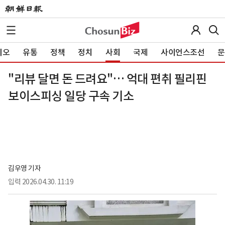
이오
유통
정책
정치
사회
국제
사이언스조선
문
"리뷰 달면 돈 드려요"… 억대 편취 필리핀
보이스피싱 일당 구속 기소
김우영 기자
입력
2026.04.30. 11:19