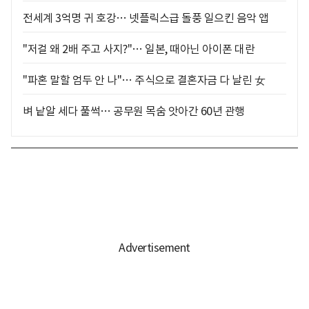
전세계 3억명 귀 호강… 넷플릭스급 돌풍 일으킨 음악 앱
"저걸 왜 2배 주고 사지?"… 일본, 때아닌 아이폰 대란
"파혼 말할 엄두 안 나"… 주식으로 결혼자금 다 날린 女
벼 낱알 세다 풀썩… 공무원 목숨 앗아간 60년 관행