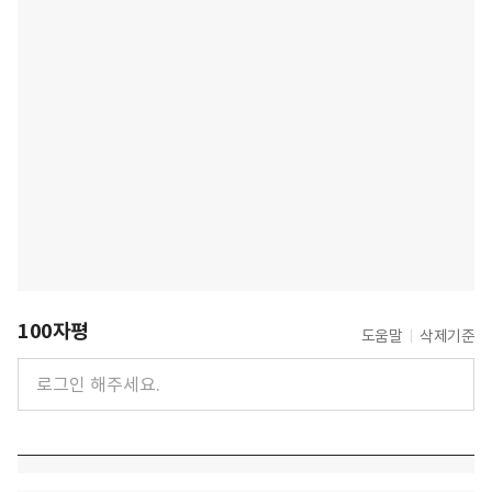
100자평
도움말
삭제기준