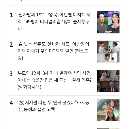
1
'전자발찌 1호' 고영욱, 이번엔 이지혜 저
격.."49평이 미니멀리즘? 많이 출세했구
나"
2
'술 빚는 윤주모' 윤나라 셰프 "이찬원의
미래 아내가 부럽다" 깜짝 발언 (편스토
랑)
3
부모와 12세·8세 자녀 일가족 사망 사건,
아내는 속옷만 입은 채 투신…살해 의혹?
(실화탐사대)
4
"故 서세원 떠난 뒤 연락 끊겼다"…서동
주, 동생과 절연 고백