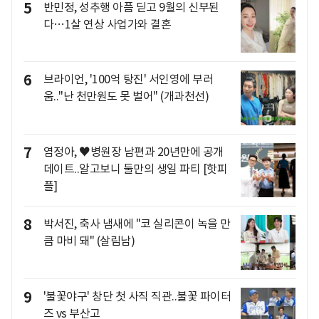
5
반민정, 성추행 아픔 딛고 9월의 신부된
다…1살 연상 사업가와 결혼
6
브라이언, '100억 탕진' 서인영에 부러
움.."난 천만원도 못 벌어" (개과천선)
7
염정아, ♥병원장 남편과 20년만에 공개
데이트..알고보니 둘만의 생일 파티 [핫피
플]
8
박서진, 축사 냄새에 "코 실리콘이 녹을 만
큼 마비 돼" (살림남)
9
'불꽃야구' 창단 첫 사직 직관..불꽃 파이터
즈 vs 부산고