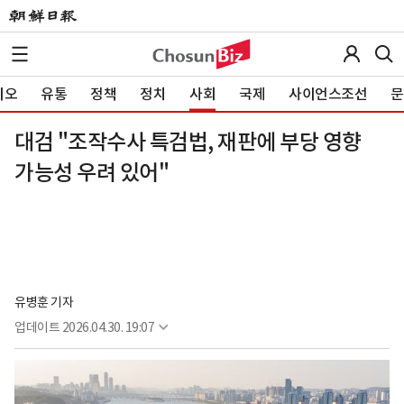
이오
유통
정책
정치
사회
국제
사이언스조선
문
대검 "조작수사 특검법, 재판에 부당 영향
가능성 우려 있어"
유병훈 기자
업데이트
2026.04.30. 19:07