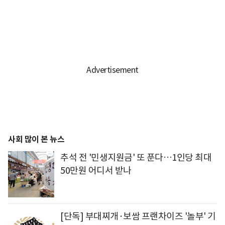
사회 많이 본 뉴스
추석 전 '민생지원금' 또 푼다…1인당 최대
50만원 어디서 받나
[단독] 부대찌개·보쌈 프랜차이즈 '놀부' 기