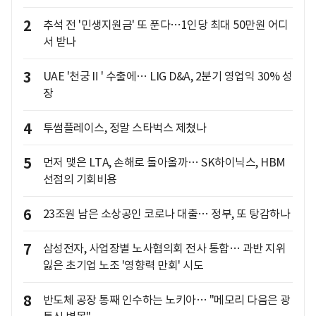
2
추석 전 '민생지원금' 또 푼다…1인당 최대 50만원 어디
서 받나
3
UAE '천궁Ⅱ' 수출에… LIG D&A, 2분기 영업익 30% 성
장
4
투썸플레이스, 정말 스타벅스 제쳤나
5
먼저 맺은 LTA, 손해로 돌아올까… SK하이닉스, HBM
선점의 기회비용
6
23조원 남은 소상공인 코로나 대출… 정부, 또 탕감하나
7
삼성전자, 사업장별 노사협의회 전사 통합… 과반 지위
잃은 초기업 노조 '영향력 만회' 시도
8
반도체 공장 통째 인수하는 노키아… "메모리 다음은 광