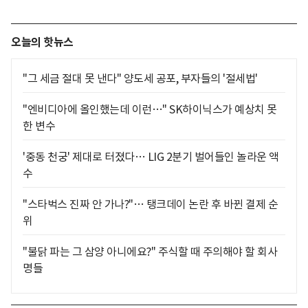
오늘의 핫뉴스
"그 세금 절대 못 낸다" 양도세 공포, 부자들의 '절세법'
"엔비디아에 올인했는데 이런…" SK하이닉스가 예상치 못
한 변수
'중동 천궁' 제대로 터졌다… LIG 2분기 벌어들인 놀라운 액
수
"스타벅스 진짜 안 가나?"… 탱크데이 논란 후 바뀐 결제 순
위
"불닭 파는 그 삼양 아니에요?" 주식할 때 주의해야 할 회사
명들