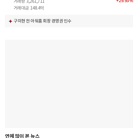
+
29.93
%
거래량
3,261,711
거래대금
148.4억
구미현 전 아워홈 회장 경영권 인수
연예 많이 본 뉴스