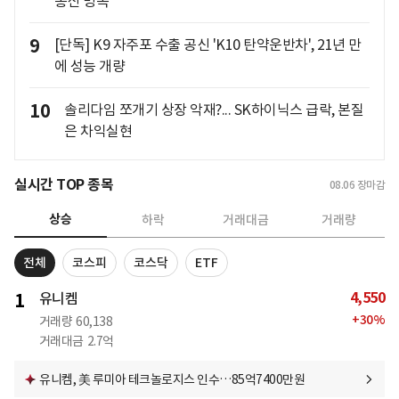
통신 병목"
9
[단독] K9 자주포 수출 공신 'K10 탄약운반차', 21년 만
에 성능 개량
10
솔리다임 쪼개기 상장 악재?... SK하이닉스 급락, 본질
은 차익실현
실시간 TOP 종목
08.06
장마감
상승
하락
거래대금
거래량
전체
코스피
코스닥
ETF
4,550
1
유니켐
+
30
%
거래량
60,138
거래대금
2.7억
유니켐, 美 루미아 테크놀로지스 인수…85억7400만원