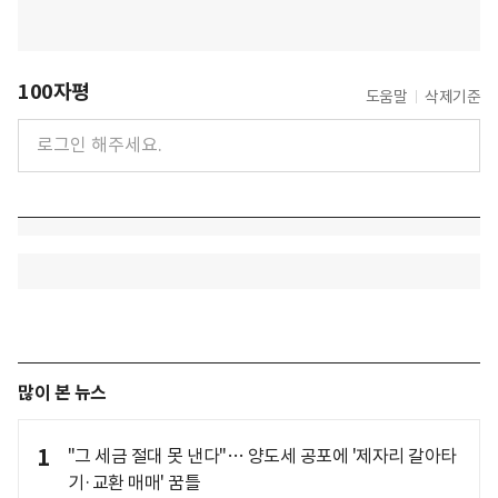
100자평
도움말
삭제기준
많이 본 뉴스
1
"그 세금 절대 못 낸다"… 양도세 공포에 '제자리 갈아타
기·교환 매매' 꿈틀