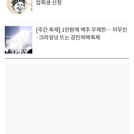
업회생 신청
[주간 축제] 1만원에 맥주 무제한… 이무진
·크라잉넛 뜨는 강진하맥축제