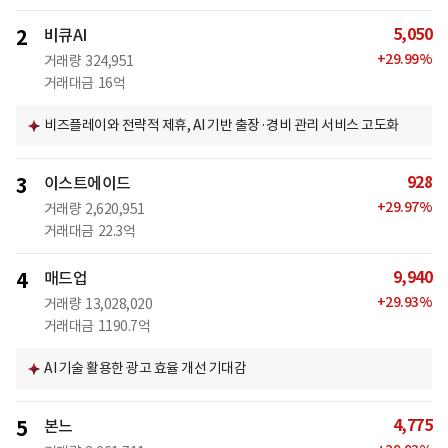
5,050
2
비큐AI
+
29.99
%
거래량
324,951
거래대금
16억
비즈플레이와 전략적 제휴, AI 기반 출장·경비 관리 서비스 고도화
928
3
이스트에이드
+
29.97
%
거래량
2,620,951
거래대금
22.3억
9,940
4
매드업
+
29.93
%
거래량
13,028,020
거래대금
1190.7억
AI 기술 활용한 광고 효율 개선 기대감
4,775
5
본느