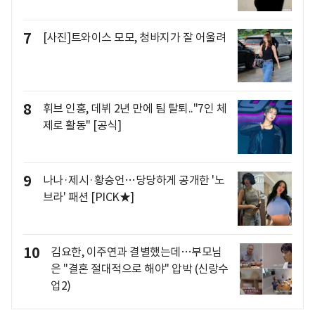
7
[사진]트와이스 모모, 청바지가 잘 어울려
8
휘브 인홍, 데뷔 2년 만에 팀 탈퇴.."7인 체
제로 활동" [공식]
9
나나·제시·황승언…당당하게 공개한 '노
브라' 패션 [PICK★]
10
김요한, 이주연과 결별했는데…부모님
은 "결혼 절대적으로 해야" 압박 (신랑수
업2)