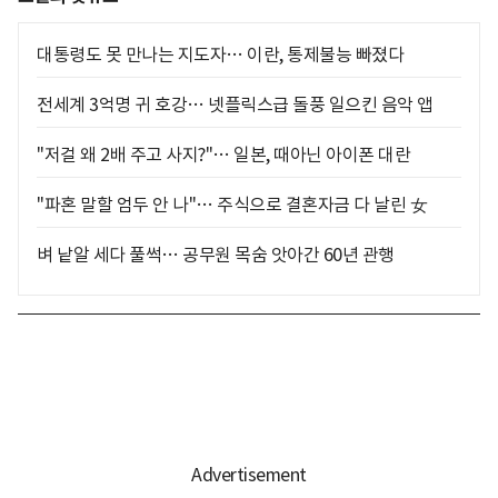
대통령도 못 만나는 지도자… 이란, 통제불능 빠졌다
전세계 3억명 귀 호강… 넷플릭스급 돌풍 일으킨 음악 앱
"저걸 왜 2배 주고 사지?"… 일본, 때아닌 아이폰 대란
"파혼 말할 엄두 안 나"… 주식으로 결혼자금 다 날린 女
벼 낱알 세다 풀썩… 공무원 목숨 앗아간 60년 관행