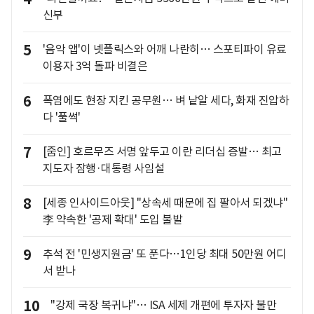
신부
5
'음악 앱'이 넷플릭스와 어깨 나란히… 스포티파이 유료
이용자 3억 돌파 비결은
6
폭염에도 현장 지킨 공무원… 벼 낱알 세다, 화재 진압하
다 '풀썩'
7
[줌인] 호르무즈 서명 앞두고 이란 리더십 증발… 최고
지도자 잠행·대통령 사임설
8
[세종 인사이드아웃] "상속세 때문에 집 팔아서 되겠냐"
李 약속한 '공제 확대' 도입 불발
9
추석 전 '민생지원금' 또 푼다…1인당 최대 50만원 어디
서 받나
10
"강제 국장 복귀냐"… ISA 세제 개편에 투자자 불만