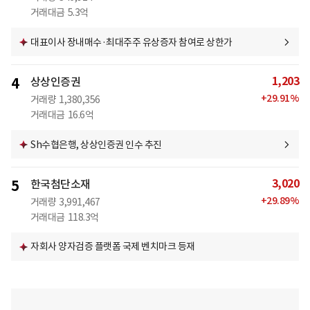
거래대금
5.3억
대표이사 장내매수·최대주주 유상증자 참여로 상한가
1,203
4
상상인증권
+
29.91
%
거래량
1,380,356
거래대금
16.6억
Sh수협은행, 상상인증권 인수 추진
3,020
5
한국첨단소재
+
29.89
%
거래량
3,991,467
거래대금
118.3억
자회사 양자검증 플랫폼 국제 벤치마크 등재