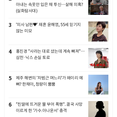
아내는 속옷만 입은 채 투신…살해 의혹?
(실화탐사대)
3
'의사 남편♥' 재혼 윤해영, 55세 믿기지
않는 미모
4
홍진경 "사라는 대로 샀는데 계속 빠져"…
삼전·닉스 손실 토로
5
제주 해변의 '차범근 며느리'가 왜이리 예
뻐? 한채아, 청량미 뿜뿜
6
"친딸에 뜨거운 물 부어 폭행"..결국 사망
이르게 한 '가수.아나운서' 충격