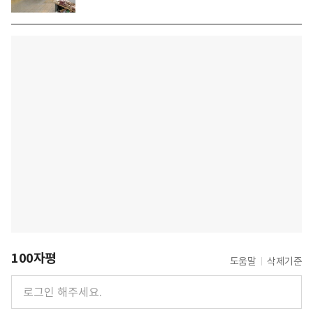
100자평
도움말
삭제기준