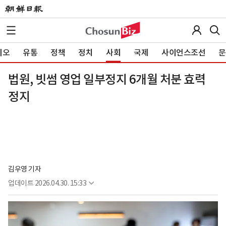
이오
유통
정책
정치
사회
국제
사이언스조선
문
법원, 빗썸 영업 일부정지 6개월 처분 효력
정지
김우영 기자
업데이트
2026.04.30. 15:33