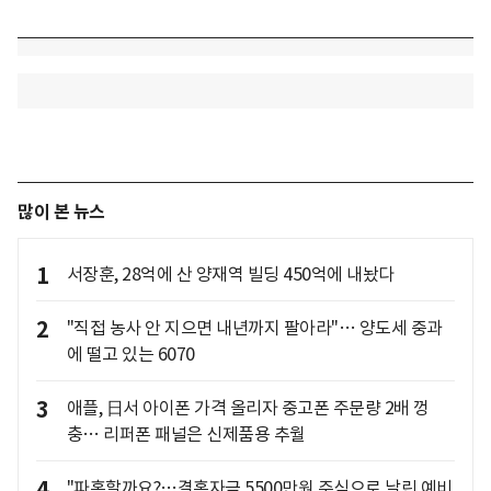
많이 본 뉴스
1
서장훈, 28억에 산 양재역 빌딩 450억에 내놨다
2
"직접 농사 안 지으면 내년까지 팔아라"… 양도세 중과
에 떨고 있는 6070
3
애플, 日서 아이폰 가격 올리자 중고폰 주문량 2배 껑
충… 리퍼폰 패널은 신제품용 추월
4
"파혼할까요?…결혼자금 5500만원 주식으로 날린 예비