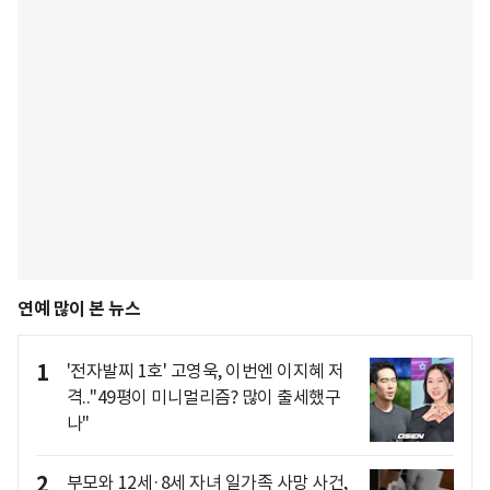
연예 많이 본 뉴스
1
'전자발찌 1호' 고영욱, 이번엔 이지혜 저
격.."49평이 미니멀리즘? 많이 출세했구
나"
2
부모와 12세·8세 자녀 일가족 사망 사건,