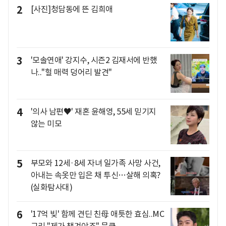
2
[사진]청담동에 뜬 김희애
3
'모솔연애' 강지수, 시즌2 김재서에 반했
나.."헐 매력 덩어리 발견"
4
'의사 남편♥' 재혼 윤해영, 55세 믿기지
않는 미모
5
부모와 12세·8세 자녀 일가족 사망 사건,
아내는 속옷만 입은 채 투신…살해 의혹?
(실화탐사대)
6
'17억 빚' 함께 견딘 친母 애틋한 효심..MC