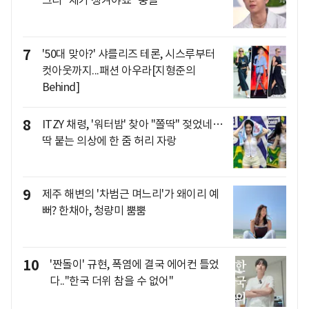
그리 "제가 챙겨야죠" 뭉클
7
'50대 맞아?' 샤를리즈 테론, 시스루부터
컷아웃까지...패션 아우라[지형준의
Behind]
8
ITZY 채령, '워터밤' 찾아 "쫄딱" 젖었네…
딱 붙는 의상에 한 줌 허리 자랑
9
제주 해변의 '차범근 며느리'가 왜이리 예
뻐? 한채아, 청량미 뿜뿜
10
'짠돌이' 규현, 폭염에 결국 에어컨 틀었
다.."한국 더위 참을 수 없어"