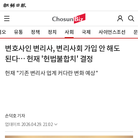
이오
유통
정책
정치
사회
국제
사이언스조선
문
변호사인 변리사, 변리사회 가입 안 해도
된다… 헌재 '헌법불합치' 결정
헌재 "기존 변리사 업계 커다란 변화 예상"
손덕호 기자
업데이트
2026.04.29. 21:02