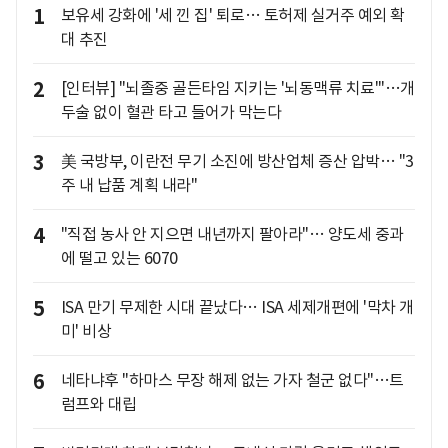
1
보유세 강화에 '세 낀 집' 퇴로… 토허제 실거주 예외 확
대 추진
2
[인터뷰] "뇌졸중 골든타임 지키는 '뇌동맥류 치료'"…개
두술 없이 혈관 타고 들어가 막는다
3
美 국방부, 이란전 무기 소진에 방산업체 증산 압박… "3
주 내 납품 계획 내라"
4
"직접 농사 안 지으면 내년까지 팔아라"… 양도세 중과
에 떨고 있는 6070
5
ISA 만기 무제한 시대 끝났다… ISA 세제개편에 '막차 개
미' 비상
6
네타냐후 "하마스 무장 해제 없는 가자 철군 없다"…트
럼프와 대립