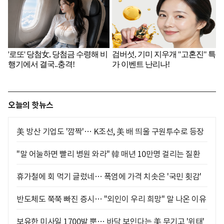
오늘의 핫뉴스
美 방산 기업도 '깜짝'… K조선, 美 배 띄울 구원투수로 등장
"말 어눌하면 빨리 병원 와라" 韓 매년 10만명 걸리는 질환
휴가철에 회 먹기 글렀네… 폭염에 가격 치솟은 '국민 횟감'
반도체도 쭉쭉 빠진 증시… "외인이 우리 희망" 말 나온 이유
보유한 미사일 1700발 뿐… 바닥 보인다는 美 무기고 '위태'