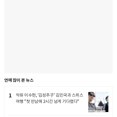
연예 많이 본 뉴스
1
악뮤 이수현, '김성주子' 김민국과 스위스
여행 "첫 만남에 2시간 넘게 기다렸다"