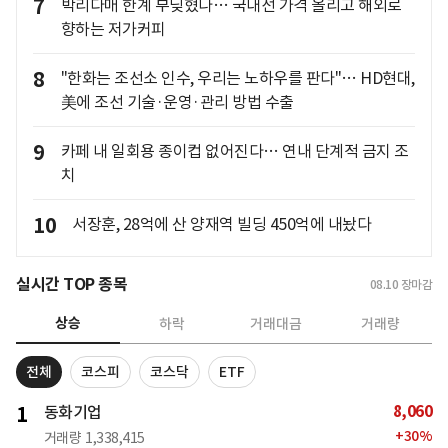
7
박리다매 한계 부딪혔나… 국내선 가격 올리고 해외로
향하는 저가커피
8
"한화는 조선소 인수, 우리는 노하우를 판다"… HD현대,
美에 조선 기술·운영·관리 방법 수출
9
카페 내 일회용 종이컵 없어진다… 연내 단계적 금지 조
치
10
서장훈, 28억에 산 양재역 빌딩 450억에 내놨다
실시간 TOP 종목
08.10
장마감
상승
하락
거래대금
거래량
전체
코스피
코스닥
ETF
8,060
1
동화기업
+
30
%
거래량
1,338,415