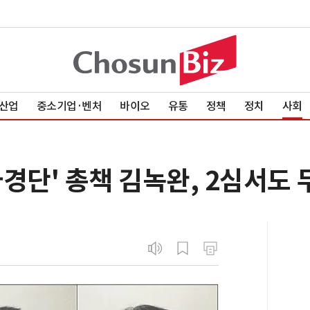
산업
중소기업·벤처
바이오
유통
정책
정치
사회
경단' 총책 김녹완, 2심서도