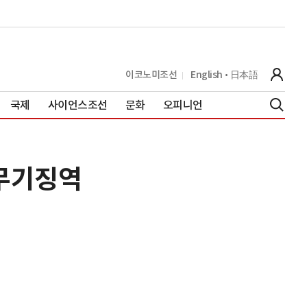
이코노미조선
English
日本語
국제
사이언스조선
문화
오피니언
 무기징역