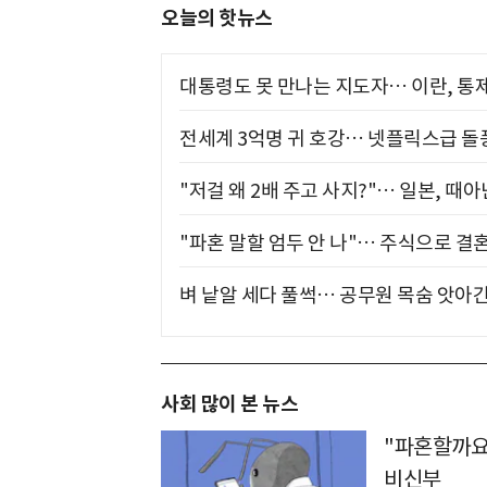
오늘의 핫뉴스
대통령도 못 만나는 지도자… 이란, 통
전세계 3억명 귀 호강… 넷플릭스급 돌
"저걸 왜 2배 주고 사지?"… 일본, 때
"파혼 말할 엄두 안 나"… 주식으로 결
벼 낱알 세다 풀썩… 공무원 목숨 앗아간
사회 많이 본 뉴스
"파혼할까요
비신부