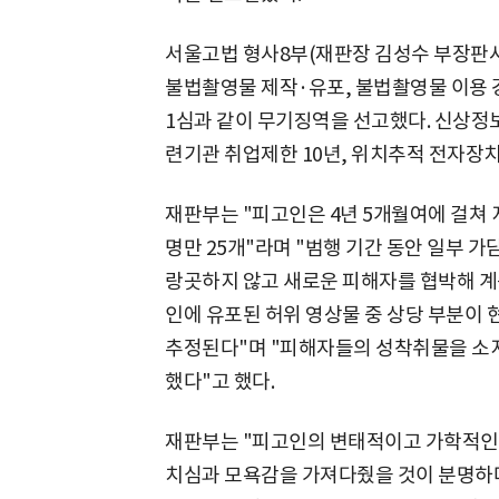
서울고법 형사8부(재판장 김성수 부장판사
불법촬영물 제작·유포, 불법촬영물 이용 
1심과 같이 무기징역을 선고했다. 신상정보
련기관 취업제한 10년, 위치추적 전자장치
재판부는 "피고인은 4년 5개월여에 걸쳐
명만 25개"라며 "범행 기간 동안 일부
랑곳하지 않고 새로운 피해자를 협박해 계속
인에 유포된 허위 영상물 중 상당 부분이
추정된다"며 "피해자들의 성착취물을 소
했다"고 했다.
재판부는 "피고인의 변태적이고 가학적인 
치심과 모욕감을 가져다줬을 것이 분명하다