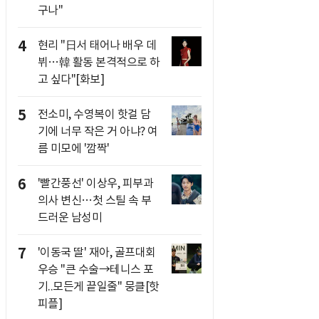
구나"
4
현리 "日서 태어나 배우 데
뷔…韓 활동 본격적으로 하
고 싶다"[화보]
5
전소미, 수영복이 핫걸 담
기에 너무 작은 거 아냐? 여
름 미모에 '깜짝'
6
'빨간풍선' 이상우, 피부과
의사 변신…첫 스틸 속 부
드러운 남성미
7
'이동국 딸' 재아, 골프대회
우승 "큰 수술→테니스 포
기..모든게 끝일줄" 뭉클[핫
피플]