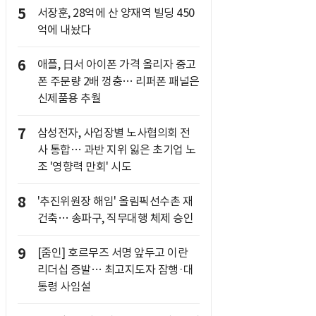
5
서장훈, 28억에 산 양재역 빌딩 450
억에 내놨다
6
애플, 日서 아이폰 가격 올리자 중고
폰 주문량 2배 껑충… 리퍼폰 패널은
신제품용 추월
7
삼성전자, 사업장별 노사협의회 전
사 통합… 과반 지위 잃은 초기업 노
조 '영향력 만회' 시도
8
'추진위원장 해임' 올림픽선수촌 재
건축… 송파구, 직무대행 체제 승인
9
[줌인] 호르무즈 서명 앞두고 이란
리더십 증발… 최고지도자 잠행·대
통령 사임설