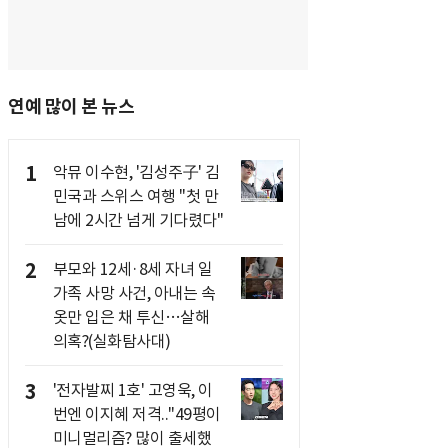
연예 많이 본 뉴스
1
악뮤 이수현, '김성주子' 김
민국과 스위스 여행 "첫 만
남에 2시간 넘게 기다렸다"
2
부모와 12세·8세 자녀 일
가족 사망 사건, 아내는 속
옷만 입은 채 투신…살해
의혹?(실화탐사대)
3
'전자발찌 1호' 고영욱, 이
번엔 이지혜 저격.."49평이
미니멀리즘? 많이 출세했