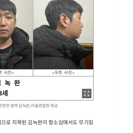
운영한 총책 김녹완/서울경찰청 제공
총책으로 지목된 김녹완이 항소심에서도 무기징