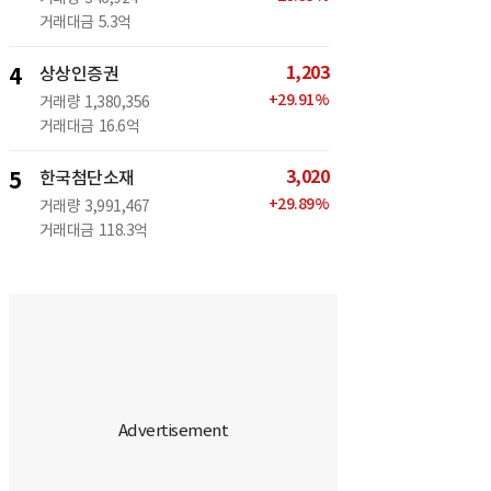
거래대금
5.3억
1,203
4
상상인증권
+
29.91
%
거래량
1,380,356
거래대금
16.6억
3,020
5
한국첨단소재
+
29.89
%
거래량
3,991,467
거래대금
118.3억