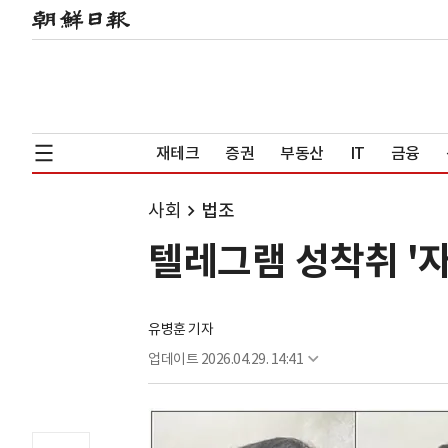
재테크
증권
부동산
IT
금융
사회
법조
텔레그램 성착취 '자
유병훈 기자
업데이트
2026.04.29. 14:41