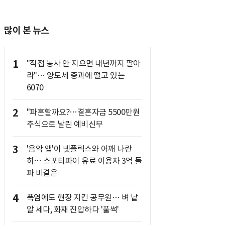
많이 본 뉴스
1
"직접 농사 안 지으면 내년까지 팔아
라"… 양도세 중과에 떨고 있는
6070
2
"파혼할까요?…결혼자금 5500만원
주식으로 날린 예비신부
3
'음악 앱'이 넷플릭스와 어깨 나란
히… 스포티파이 유료 이용자 3억 돌
파 비결은
4
폭염에도 현장 지킨 공무원… 벼 낱
알 세다, 화재 진압하다 '풀썩'