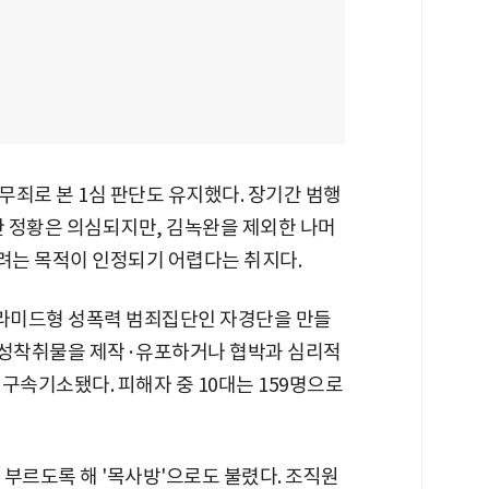
죄로 본 1심 판단도 유지했다. 장기간 범행
 정황은 의심되지만, 김녹완을 제외한 나머
려는 목적이 인정되기 어렵다는 취지다.
피라미드형 성폭력 범죄집단인 자경단을 만들
로 성착취물을 제작·유포하거나 협박과 심리적
구속기소됐다. 피해자 중 10대는 159명으로
부르도록 해 '목사방'으로도 불렸다. 조직원