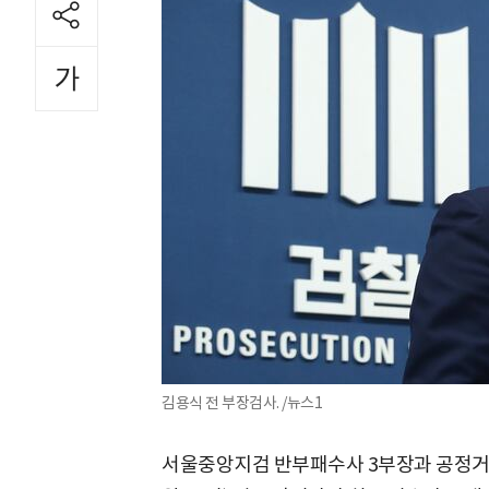
김용식 전 부장검사. /뉴스1
서울중앙지검 반부패수사 3부장과 공정