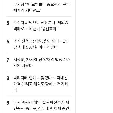
부사장 "AI 모델보다 중요한건 운영
체계와 거버넌스"
5
도수치료 막으니 신장분사·체외충
격파로… 비급여 '풍선효과'
6
추석 전 '민생지원금' 또 푼다…1인
당 최대 50만원 어디서 받나
7
서장훈, 28억에 산 양재역 빌딩 450
억에 내놨다
8
박리다매 한계 부딪혔나… 국내선
가격 올리고 해외로 향하는 저가커
피
9
'추진위원장 해임' 올림픽선수촌 재
건축… 송파구, 직무대행 체제 승인