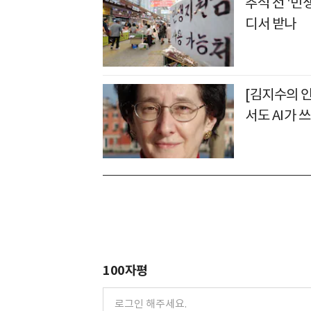
추석 전 '민
디서 받나
[김지수의 인
서도 AI가 
100자평