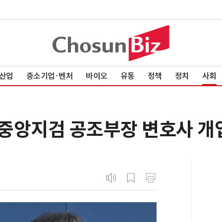
산업
중소기업·벤처
바이오
유통
정책
정치
사회
前 중앙지검 공조부장 변호사 개