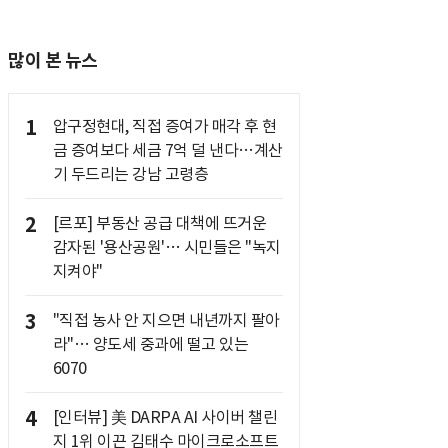
많이 본 뉴스
1
압구정현대, 직접 증여가 매각 후 현
금 증여보다 세금 7억 덜 낸다…계산
기 두드리는 강남 고령층
2
[르포] 부동산 공급 대책에 뜨거운
감자된 '용산공원'… 시민들은 "녹지
지켜야"
3
"직접 농사 안 지으면 내년까지 팔아
라"… 양도세 중과에 떨고 있는
6070
4
[인터뷰] 美 DARPA AI 사이버 챌린
지 1위 이끈 김태수 마이크로소프트