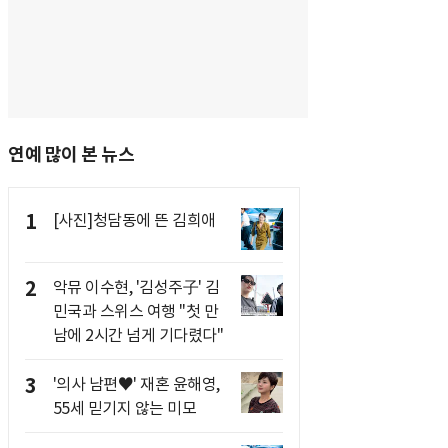
연예 많이 본 뉴스
1
[사진]청담동에 뜬 김희애
2
악뮤 이수현, '김성주子' 김
민국과 스위스 여행 "첫 만
남에 2시간 넘게 기다렸다"
3
'의사 남편♥' 재혼 윤해영,
55세 믿기지 않는 미모