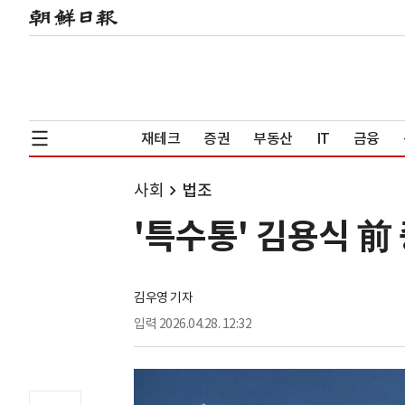
재테크
증권
부동산
IT
금융
사회
법조
'특수통' 김용식 
김우영 기자
입력
2026.04.28. 12:32