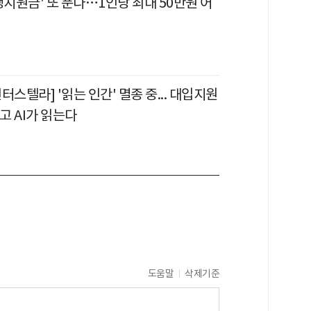
생지원금' 또 푼다…1인당 최대 50만원 어
터스텔라] '읽는 인간' 멸종 중... 대입지원
쓰고 AI가 읽는다
도움말
삭제기준