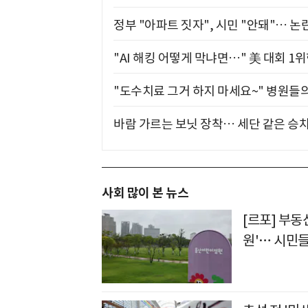
정부 "아파트 짓자", 시민 "안돼"… 논란
"AI 해킹 어떻게 막냐면…" 美 대회 1
"도수치료 그거 하지 마세요~" 병원들
바람 가르는 보닛 장착… 세단 같은 승
사회 많이 본 뉴스
[르포] 부동
원'… 시민들