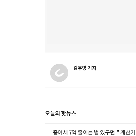
김우영 기자
오늘의 핫뉴스
"증여세 7억 줄이는 법 있구먼!" 계산