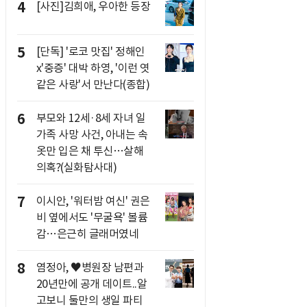
4
[사진]김희애, 우아한 등장
5
[단독] '로코 맛집' 정해인
x'중증' 대박 하영, '이런 엿
같은 사랑'서 만난다(종합)
6
부모와 12세·8세 자녀 일
가족 사망 사건, 아내는 속
옷만 입은 채 투신…살해
의혹?(실화탐사대)
7
이시안, '워터밤 여신' 권은
비 옆에서도 '무굴욕' 볼륨
감…은근히 글래머였네
8
염정아, ♥병원장 남편과
20년만에 공개 데이트..알
고보니 둘만의 생일 파티